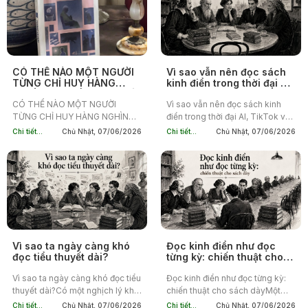
CÓ THỂ NÀO MỘT NGƯỜI
Vì sao vẫn nên đọc sách
TỪNG CHỈ HUY HÀNG
kinh điển trong thời đại AI,
NGHÌN BINH LÍNH LẠI TRỞ
TikTok và ChatGPT?
THÀNH NGƯỜI LẠC LÕNG
CÓ THỂ NÀO MỘT NGƯỜI
Vì sao vẫn nên đọc sách kinh
NHẤT TRONG CHÍNH NGÔI
TỪNG CHỈ HUY HÀNG NGHÌN
điển trong thời đại AI, TikTok và
NHÀ CỦA MÌNH?
BINH LÍNH LẠI TRỞ THÀNH
ChatGPT?Chưa bao giờ việc đọc
Chi tiết...
Chủ Nhật, 07/06/2026
Chi tiết...
Chủ Nhật, 07/06/2026
NGƯỜI LẠC LÕNG NHẤT
Chiến tranh và hòa bình dễ đến
TRONG CHÍNH NGÔI NHÀ CỦA
thế.Bạn có thể tìm...
MÌNH? Đó là hình ảnh ám ảnh...
Vì sao ta ngày càng khó
Đọc kinh điển như đọc
đọc tiểu thuyết dài?
từng kỳ: chiến thuật cho
sách dày
Vì sao ta ngày càng khó đọc tiểu
Đọc kinh điển như đọc từng kỳ:
thuyết dài?Có một nghịch lý khá
chiến thuật cho sách dàyMột
phổ biến ở người đọc hiện nay.
trong những lý do khiến nhiều
Chi tiết...
Chủ Nhật, 07/06/2026
Chi tiết...
Chủ Nhật, 07/06/2026