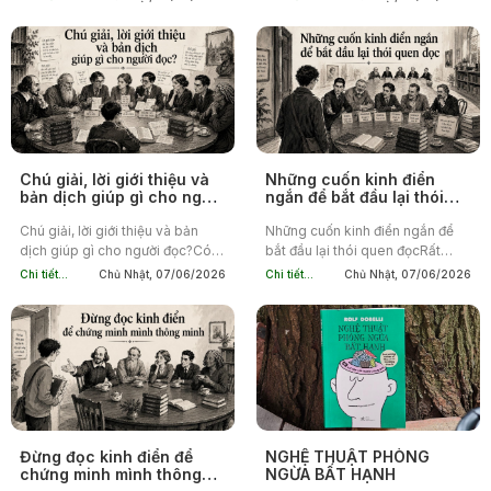
Một người có thể dành hai tiếng
người bỏ cuộc giữa chừng với
đồng hồ...
những cuốn tiểu thuyết kinh
điển...
Chú giải, lời giới thiệu và
Những cuốn kinh điển
bản dịch giúp gì cho người
ngắn để bắt đầu lại thói
đọc?
quen đọc
Chú giải, lời giới thiệu và bản
Những cuốn kinh điển ngắn để
dịch giúp gì cho người đọc?Có
bắt đầu lại thói quen đọcRất
một thói quen khá phổ biến ở
nhiều người có cùng một kế
Chi tiết...
Chủ Nhật, 07/06/2026
Chi tiết...
Chủ Nhật, 07/06/2026
nhiều người đọc.Mở sách. Lật
hoạch mỗi khi muốn quay lại với
qua vài trang đầu. Bỏ...
việc đọc.Họ quyết định rằng...
Đừng đọc kinh điển để
NGHỆ THUẬT PHÒNG
chứng minh mình thông
NGỪA BẤT HẠNH