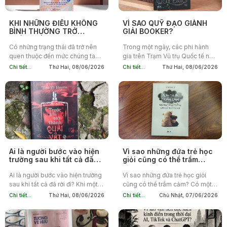
KHI NHỮNG ĐIỀU KHÔNG
VÌ SAO QUỸ ĐẠO GIÀNH
BÌNH THƯỜNG TRỞ
GIẢI BOOKER?
THÀNH BÌNH THƯỜNG
Có những trạng thái đã trở nên
Trong một ngày, các phi hành
quen thuộc đến mức chúng ta
gia trên Trạm Vũ trụ Quốc tế nhìn
ngừng xem chúng là vấn đề. Mất
thấy 16 lần bình minh và 16 lần
Chi tiết...
Thứ Hai, 08/06/2026
Chi tiết...
Thứ Hai, 08/06/2026
ngủ nhiều tháng liền. Luôn cảm
hoàng hôn. Đó cũng là khoảng
thấy căng thẳng dù...
thời gian...
Ai là người bước vào hiện
Vì sao những đứa trẻ học
trường sau khi tất cả đã
giỏi cũng có thể trầm
rời đi?
cảm?
Ai là người bước vào hiện trường
Vì sao những đứa trẻ học giỏi
sau khi tất cả đã rời đi? Khi một
cũng có thể trầm cảm? Có một
vụ án mạng xảy ra, phần lớn sự
kiểu trẻ con khiến người lớn rất
Chi tiết...
Thứ Hai, 08/06/2026
Chi tiết...
Chủ Nhật, 07/06/2026
chú ý dành cho hung thủ, nạn...
yên tâm: học giỏi, tự giác, luôn
cố gắng, ít...