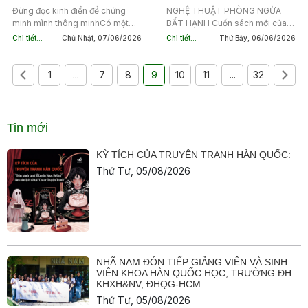
minh
Đừng đọc kinh điển để chứng
NGHỆ THUẬT PHÒNG NGỪA
minh mình thông minhCó một
BẤT HẠNH Cuốn sách mới của
cách rất nhanh để ghét kinh
Rolf Dobelli: thay vì học cách
Chi tiết...
Chủ Nhật, 07/06/2026
Chi tiết...
Thứ Bảy, 06/06/2026
điển.Đó là đọc chúng như một
thành công, hãy học cách tránh
bài kiểm tra.Nhiều người bước
thất bại Nếu bước vào một hiệu
vào thế...
sách hôm nay,...
1
...
7
8
9
10
11
...
32
Tin mới
KỲ TÍCH CỦA TRUYỆN TRANH HÀN QUỐC:
Thứ Tư, 05/08/2026
NHÃ NAM ĐÓN TIẾP GIẢNG VIÊN VÀ SINH
VIÊN KHOA HÀN QUỐC HỌC, TRƯỜNG ĐH
KHXH&NV, ĐHQG-HCM
Thứ Tư, 05/08/2026