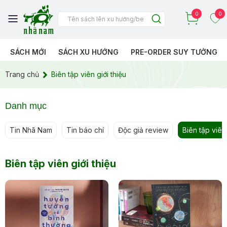
0
0
SÁCH MỚI
SÁCH XU HƯỚNG
PRE-ORDER SUY TƯỞNG
Trang chủ
Biên tập viên giới thiệu
Danh mục
Tin Nhã Nam
Tin báo chí
Độc giả review
Biên tập viên 
Biên tập viên giới thiệu