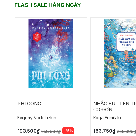
FLASH SALE HÀNG NGÀY
PHI CÔNG
NHẤC BÚT LÊN T
CÔ ĐƠN
Evgeny Vodolazkin
Koga Fumitake
193.500₫
183.750₫
-25%
258.000₫
245.000