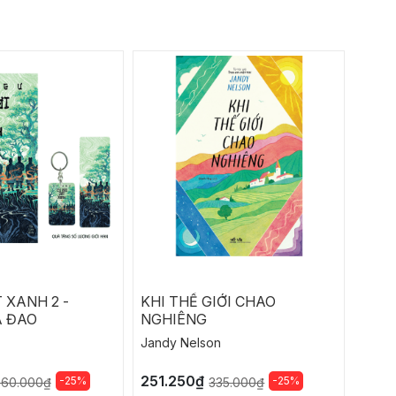
 XANH 2 -
KHI THẾ GIỚI CHAO
XOÁ 
À ĐAO
NGHIÊNG
Jandy Nelson
Homa
251.250₫
156.
-25%
-25%
360.000₫
335.000₫