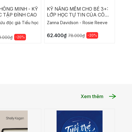
HÔNG MINH - KỸ
KỸ NĂNG MỀM CHO BÉ 3+:
KỸ N
 TẬP ĐỈNH CAO
LỚP HỌC TỰ TIN CỦA CÔ
LỚP 
MOLLY
MOL
ứu độc giả Tiểu học
Zanna Davidson - Rosie Reeve
62.400₫
62.4
-20%
78.000₫
-20%
9.000₫
Xem thêm