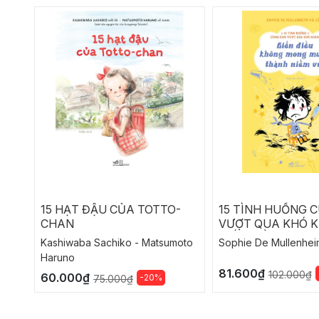
15 HẠT ĐẬU CỦA TOTTO-
15 TÌNH HUỐNG 
CHAN
VƯỢT QUA KHÓ K
BIẾN ĐIỀU KHÔN
Kashiwaba Sachiko - Matsumoto
Sophie De Mullenhei
MUỐN THÀNH NIỀ
Haruno
81.600₫
102.000₫
60.000₫
-20%
75.000₫