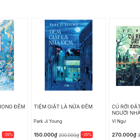
RONG ĐÊM
TIỆM GIẶT LÀ NỬA ĐÊM
CÚ RỜI ĐẤT
NGƯỜI NH
Park Ji Young
Vĩ Ngư
150.000₫
270.000₫
-25%
-25%
₫
200.000₫