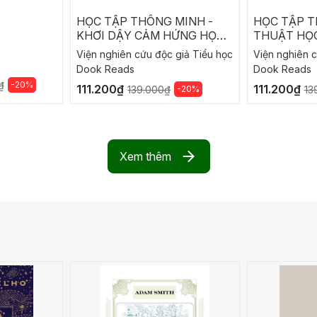
HỌC TẬP THÔNG MINH -
HỌC TẬP T
KHƠI DẬY CẢM HỨNG HỌC
THUẬT HỌC
TẬP
Viện nghiên cứu độc giả Tiểu học
Viện nghiên c
Dook Reads
Dook Reads
-20%
₫
111.200₫
111.200₫
-20%
139.000₫
13
Xem thêm