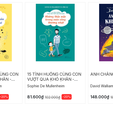
CÙNG CON
15 TÌNH HUỐNG CÙNG CON
ANH CHÀN
HĂN -
VƯỢT QUA KHÓ KHĂN -
G MONG
NHỮNG THẮC MẮC TRONG
m
Sophie De Mullenheim
David Wallia
M VUI
CUỘC SỐNG THƯỜNG
NHẬT
81.600₫
148.000₫
-20%
-20%
102.000₫
1