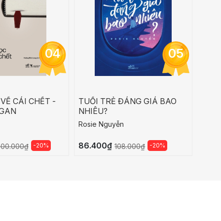
04
05
VỀ CÁI CHẾT -
TUỔI TRẺ ĐÁNG GIÁ BAO
YÊU
AGAN
NHIÊU?
HOÀ
Rosie Nguyễn
Hae M
86.400₫
135.
-20%
-20%
300.000₫
108.000₫