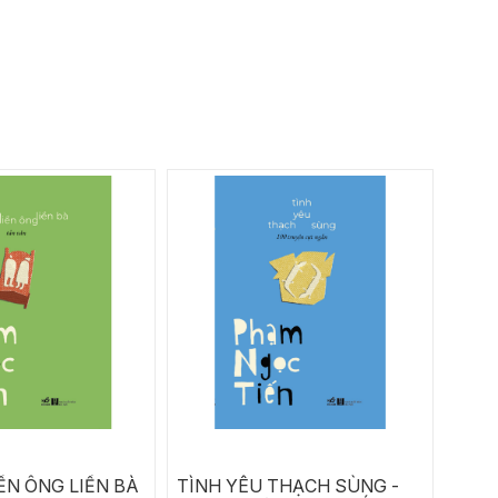
ỀN ÔNG LIỀN BÀ
TÌNH YÊU THẠCH SÙNG -
N.P