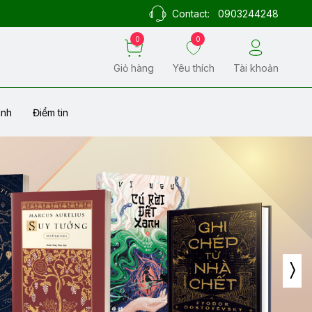
Contact:
0903244248
0
0
Giỏ hàng
Yêu thích
Tài khoản
ành
Điểm tin