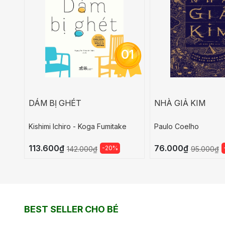
01
DÁM BỊ GHÉT
NHÀ GIẢ KIM
Kishimi lchiro - Koga Fumitake
Paulo Coelho
113.600₫
76.000₫
-20%
142.000₫
95.000₫
BEST SELLER CHO BÉ