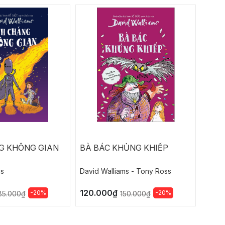
G KHÔNG GIAN
BÀ BÁC KHỦNG KHIẾP
BÀ 
ms
David Walliams - Tony Ross
David
120.000₫
78.4
-20%
-20%
85.000₫
150.000₫