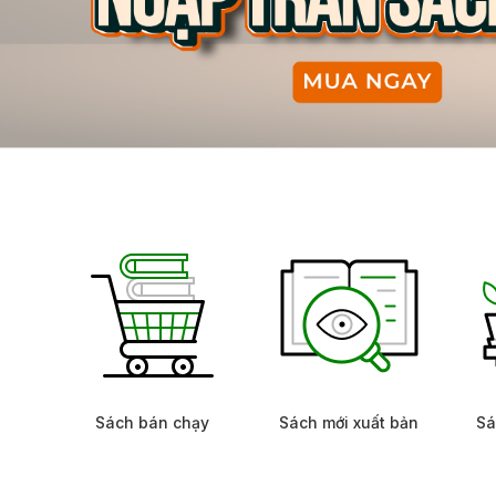
Sách bán chạy
Sách mới xuất bản
Sá