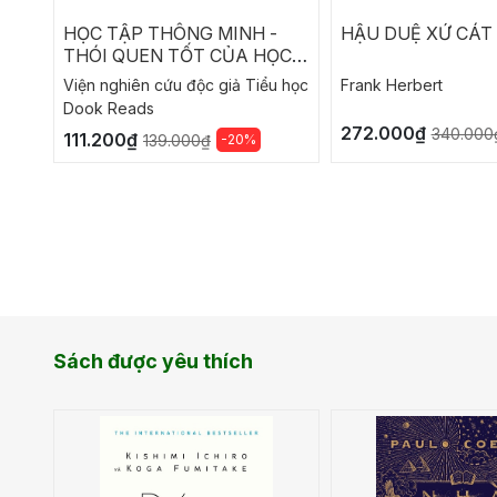
HỌC TẬP THÔNG MINH -
HẬU DUỆ XỨ CÁT
THÓI QUEN TỐT CỦA HỌC
SINH GIỎI
Viện nghiên cứu độc giả Tiểu học
Frank Herbert
Dook Reads
272.000₫
340.000
111.200₫
-20%
139.000₫
Sách được yêu thích