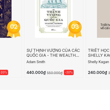
02
03
SỰ THỊNH VƯỢNG CỦA CÁC
TRIẾT HỌC 
QUỐC GIA - THE WEALTH
SHELLY K
OF NATIONS
Adam Smith
Shelly Kagan
440.000₫
240.000₫
-20%
-20%
550.000₫