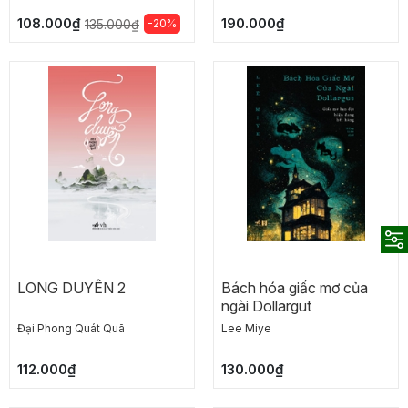
108.000₫
190.000₫
-20%
135.000₫
LONG DUYÊN 2
Bách hóa giấc mơ của
ngài Dollargut
Đại Phong Quát Quã
Lee Miye
112.000₫
130.000₫