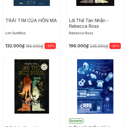
TRÁI TIM CỦA HỒN MA
Lời Thề Tàn Nhẫn -
Rebecca Ross
Lim SunWoo
Rebecca Ross
132.000₫
196.000₫
-20%
-20%
165.000₫
245.000₫
Bestseller