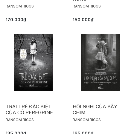
RANSOM RIGGS
RANSOM RIGGS
170.000₫
150.000₫
TRẠI TRẺ ĐẶC BIỆT
HỘI NGHỊ CỦA BẦY
CỦA CÔ PEREGRINE
CHIM
RANSOM RIGGS
RANSOM RIGGS
135.000₫
165.000₫