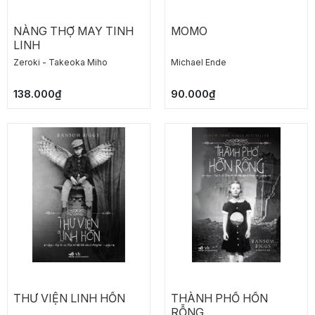
NÀNG THỢ MAY TINH
MOMO
LINH
Zeroki - Takeoka Miho
Michael Ende
138.000₫
90.000₫
THƯ VIỆN LINH HỒN
THÀNH PHỐ HỒN
RỖNG