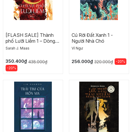
[FLASH SALE] Thành
Cú Rời Đất Xanh 1 -
phố Lưỡi Liềm 1 – Dòng
Người Nhà Chó
tộc Đất và Máu
Sarah J. Maas
Vĩ Ngư
350.400₫
256.000₫
438.000₫
-20%
320.000₫
-20%