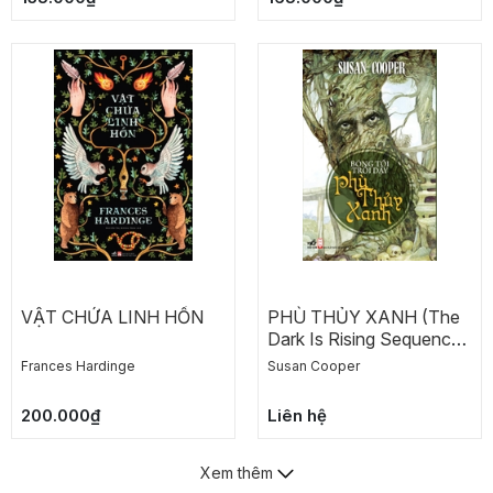
VẬT CHỨA LINH HỒN
PHÙ THỦY XANH (The
Dark Is Rising Sequence
4)
Frances Hardinge
Susan Cooper
200.000₫
Liên hệ
Xem thêm