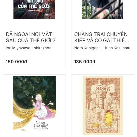
DÃ NGOẠI NƠI MẶT
CHÀNG TRAI CHUYỂN
SAU CỦA THẾ GIỚI 3
KIẾP VÀ CÔ GÁI THIÊN
TÀI TẬP 1
Iori Miyazawa - shirakaba
Nora Kohigashi - Kina Kazuharu
150.000₫
135.000₫