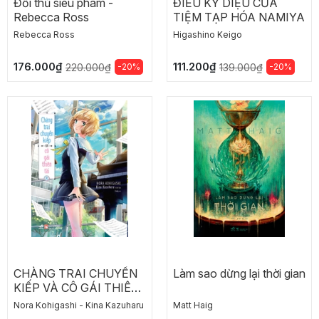
Đối thủ siêu phàm -
ĐIỀU KỲ DIỆU CỦA
Rebecca Ross
TIỆM TẠP HÓA NAMIYA
Rebecca Ross
Higashino Keigo
176.000₫
111.200₫
-20%
-20%
220.000₫
139.000₫
CHÀNG TRAI CHUYỂN
Làm sao dừng lại thời gian
KIẾP VÀ CÔ GÁI THIÊN
TÀI - TẬP 2
Nora Kohigashi - Kina Kazuharu
Matt Haig