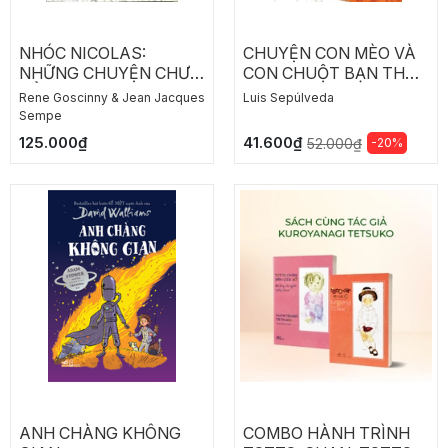
NHÓC NICOLAS:
CHUYỆN CON MÈO VÀ
NHỮNG CHUYỆN CHƯA
CON CHUỘT BẠN THÂN
KỂ TẬP 2
CỦA NÓ
Rene Goscinny & Jean Jacques
Luis Sepúlveda
Sempe
125.000₫
41.600₫
-20%
52.000₫
ANH CHÀNG KHÔNG
COMBO HÀNH TRÌNH