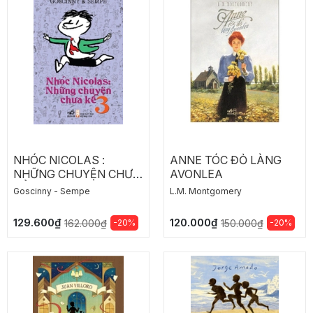
NHÓC NICOLAS :
ANNE TÓC ĐỎ LÀNG
NHỮNG CHUYỆN CHƯA
AVONLEA
KỂ
Goscinny - Sempe
L.M. Montgomery
129.600₫
120.000₫
-20%
-20%
162.000₫
150.000₫