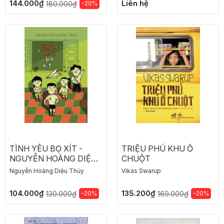
144.000₫
Liên hệ
-20%
180.000₫
TÌNH YÊU BỌ XÍT -
TRIỆU PHÚ KHU Ổ
NGUYỄN HOÀNG DIỆU
CHUỘT
THỦY
Nguyễn Hoàng Diệu Thủy
Vikas Swarup
104.000₫
135.200₫
-20%
-20%
130.000₫
169.000₫