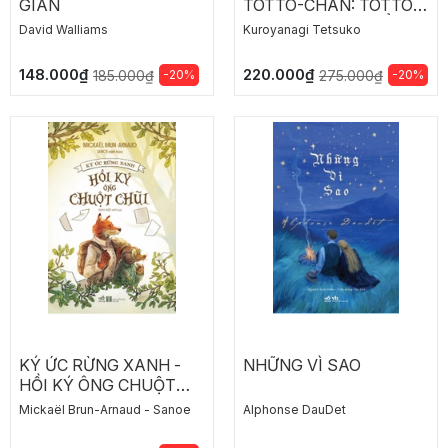
GIAN
TOTTO-CHAN: TOTTO-
CHAN BÊN CỬA SỔ -
David Walliams
Kuroyanagi Tetsuko
NHỮNG CHUYỆN TIẾP
THEO CỦA TOTTO-
148.000₫
220.000₫
-20%
-20%
185.000₫
275.000₫
CHAN
KÝ ỨC RỪNG XANH -
NHỮNG VÌ SAO
HỒI KÝ ÔNG CHUỘT
CHŨI
Mickaël Brun-Arnaud - Sanoe
Alphonse DauDet