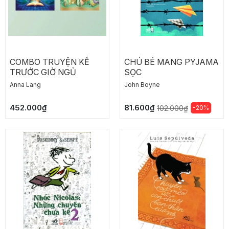
COMBO TRUYỆN KỂ
CHÚ BÉ MANG PYJAMA
TRƯỚC GIỜ NGỦ
SỌC
Anna Lang
John Boyne
452.000₫
81.600₫
-20%
102.000₫