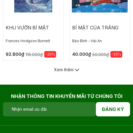
KHU VƯỜN BÍ MẬT
BÍ MẬT CỦA TRĂNG
Frances Hodgson Burnett
Bảo Bình - Hải An
92.800₫
40.000₫
-20%
-20%
116.000₫
50.000₫
Xem thêm
NHẬN THÔNG TIN KHUYẾN MÃI TỪ CHÚNG TÔI
ĐĂNG KÝ