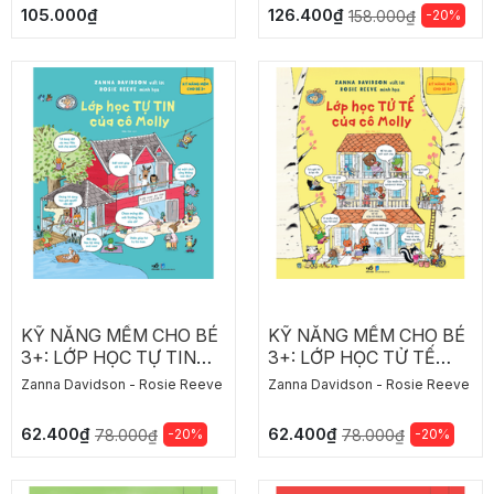
105.000₫
126.400₫
-20%
158.000₫
KỸ NĂNG MỀM CHO BÉ
KỸ NĂNG MỀM CHO BÉ
3+: LỚP HỌC TỰ TIN
3+: LỚP HỌC TỬ TẾ
CỦA CÔ MOLLY
CỦA CÔ MOLLY
Zanna Davidson - Rosie Reeve
Zanna Davidson - Rosie Reeve
62.400₫
62.400₫
-20%
-20%
78.000₫
78.000₫