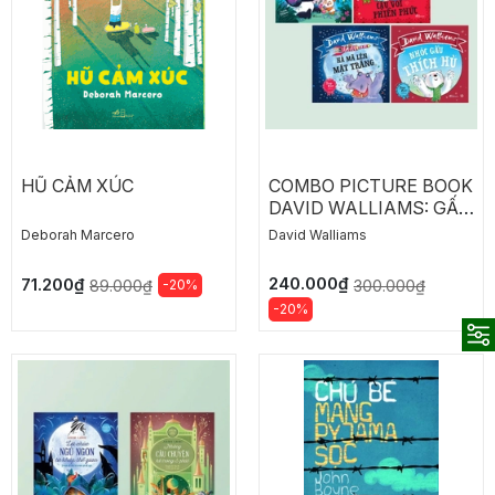
HŨ CẢM XÚC
COMBO PICTURE BOOK
DAVID WALLIAMS: GẤU
TRÚC MÚT CAM - CẬU
Deborah Marcero
David Walliams
VOI PHIỀN PHỨC - HÀ
MÃ LÊN MẶT TRĂNG -
240.000₫
71.200₫
-20%
300.000₫
89.000₫
NHÓC GẤU THÍCH HÙ
-20%