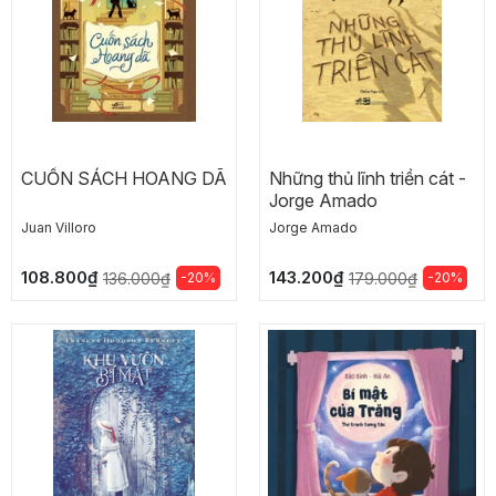
CUỐN SÁCH HOANG DÃ
Những thủ lĩnh triền cát -
Jorge Amado
Juan Villoro
Jorge Amado
108.800₫
143.200₫
-20%
-20%
136.000₫
179.000₫