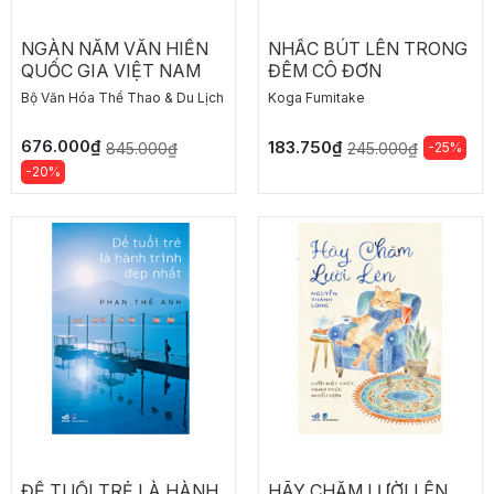
NGÀN NĂM VĂN HIẾN
NHẤC BÚT LÊN TRONG
QUỐC GIA VIỆT NAM
ĐÊM CÔ ĐƠN
Bộ Văn Hóa Thể Thao & Du Lịch
Koga Fumitake
676.000₫
183.750₫
845.000₫
-25%
245.000₫
-20%
ĐỂ TUỔI TRẺ LÀ HÀNH
HÃY CHĂM LƯỜI LÊN