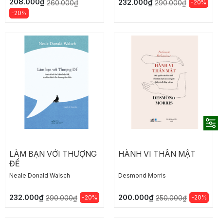
208.000₫
232.000₫
260.000₫
-20%
290.000₫
-20%
LÀM BẠN VỚI THƯỢNG
HÀNH VI THÂN MẬT
ĐẾ
Neale Donald Walsch
Desmond Morris
232.000₫
200.000₫
-20%
-20%
290.000₫
250.000₫