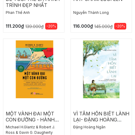
TRÌNH ĐẸP NHẤT
Phan Thế Anh
Nguyễn Thành Long
111.200₫
116.000₫
-20%
-20%
139.000₫
145.000₫
MỘT VÀNH ĐAI MỘT
VÌ TÂM HỒN BIẾT LÀNH
CON ĐƯỜNG - HÀNH
LẠI- ĐẶNG HOÀNG
TRÌNH DÀI CỦA TRUNG
NGÂN
Michael H.Glantz & Robert J.
Đặng Hoàng Ngân
QUỐC ĐẾN NĂM 2049
Ross & Gavin G. Daugherty