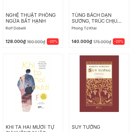
NGHỆ THUẬT PHÒNG
TÙNG BÁCH DẠN
NGỪA BẤT HẠNH
SƯƠNG, TRÚC CHỊU
HÀN
Rolf Dobelli
Phong Tử Khải
128.000₫
140.000₫
-20%
-20%
160.000₫
175.000₫
KHI TA HAI MƯƠI: TỰ
SUY TƯỞNG