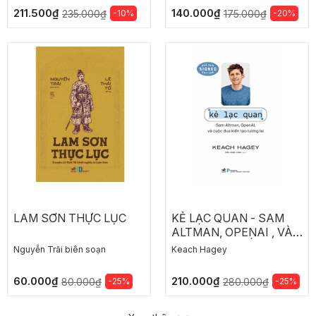
211.500₫
140.000₫
-10%
-20%
235.000₫
175.000₫
LAM SƠN THỰC LỤC
KẺ LẠC QUAN - SAM
ALTMAN, OPENAI , VÀ
CUỘC ĐUA KIẾN TẠO
Nguyễn Trãi biên soạn
Keach Hagey
TƯƠNG LAI
60.000₫
210.000₫
-25%
-25%
80.000₫
280.000₫