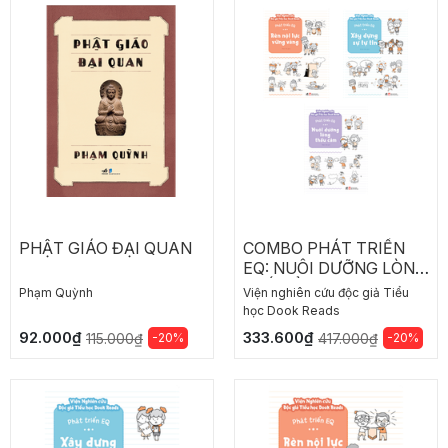
PHẬT GIÁO ĐẠI QUAN
COMBO PHÁT TRIỂN
EQ: NUÔI DƯỠNG LÒNG
TRẮC ẨN - RÈN NỘI
Phạm Quỳnh
Viện nghiên cứu độc giả Tiểu
LỰC VỮNG VÀNG - XÂY
học Dook Reads
DỰNG SỰ TỰ TIN
92.000₫
333.600₫
-20%
-20%
115.000₫
417.000₫