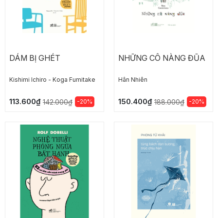
DÁM BỊ GHÉT
NHỮNG CÔ NÀNG ĐŨA
Kishimi lchiro - Koga Fumitake
Hân Nhiên
113.600₫
150.400₫
-20%
-20%
142.000₫
188.000₫