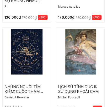
SỰ KHÔNG NHÃO
NHOÉT CÙNG TRIẾT LÝ
F
Marcus Aurelius
KHÔNG VỤN CỦA TUỔI
TRƯỞNG THÀNH
136.000₫
176.000₫
-20%
-20%
170.000₫
220.000₫
NHỮNG NGƯỜI TÌM
LỊCH SỬ TÍNH DỤC II:
KIẾM: CUỘC THÁM
SỬ DỤNG KHOÁI CẢM
HIỂM KHÔNG NGỪNG
Daniel J. Boorstin
Michel Foucault
NGHỈ CỦA CON NGƯỜI
NHẰM HIỂU THẾ GIỚI