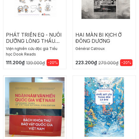
PHÁT TRIỂN EQ - NUÔI
HAI MÀN BI KỊCH Ở
DƯỠNG LÒNG THẤU
ĐÔNG DƯƠNG
CẢM
Viện nghiên cứu độc giả Tiểu
Général Catroux
học Dook Reads
111.200₫
223.200₫
-20%
-20%
139.000₫
279.000₫