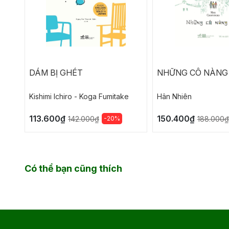
DÁM BỊ GHÉT
NHỮNG CÔ NÀNG
Kishimi lchiro - Koga Fumitake
Hân Nhiên
113.600₫
150.400₫
-20%
142.000₫
188.000₫
Có thể bạn cũng thích