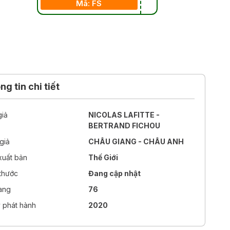
Mã: FS
g tin chi tiết
giả
NICOLAS LAFITTE -
BERTRAND FICHOU
giả
CHÂU GIANG - CHÂU ANH
xuất bản
Thế Giới
 thước
Đang cập nhật
rang
76
 phát hành
2020