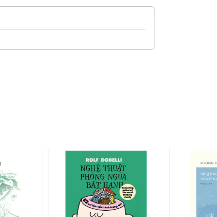
h họa bằng những tranh vẽ ngộ nghĩnh và
 khác và bắt đầu làm quen với mọi