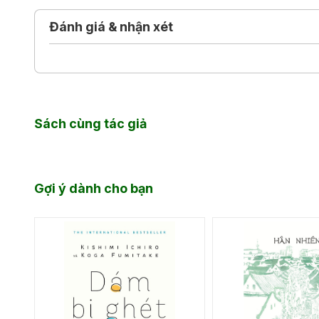
nhạc và dĩ nhiên cả các nhạc sĩ cùng các ca sĩ.
Đánh giá & nhận xét
Những câu trả lời dễ hiểu được Pascal Lemaitre min
cực kỳ ấn tượng.
Một tác phẩm độc đáo, giúp trẻ nghe nhạc theo cách
phong cách nhạc: cổ điển, jazz và pop!
Sách cùng tác giả
Gợi ý dành cho bạn