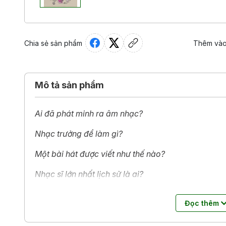
Chia sẻ sản phẩm
Thêm vào
Mô tả sản phẩm
Ai đã phát minh ra âm nhạc?
Nhạc trưởng để làm gì?
Một bài hát được viết như thế nào?
Nhạc sĩ lớn nhất lịch sử là ai?
Đây là cuốn sách dành cho tất cả những ai yêu âm 
Đọc thêm
thính giả trẻ tuổi của Nicolas Lafitte gửi đến kênh Fr
đáp cho rất nhiều chủ đề từ các phong cách nhạc kh