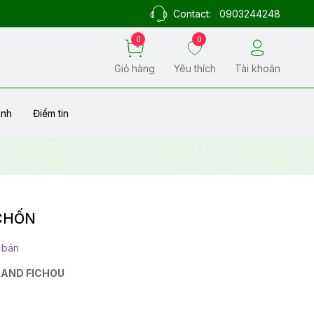
Contact:
0903244248
0
0
Giỏ hàng
Yêu thích
Tài khoản
ành
Điểm tin
 CHỐN
 bán
AND FICHOU