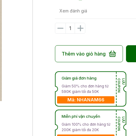
Xem đánh giá
Thêm vào giỏ hàng
Giảm giá đơn hàng
N
L
Ư
U
C
O
U
P
O
Giảm 50% cho đơn hàng từ
590K giảm tối đa 50K
Mã: NHANAM66
Miễn phí vận chuyển
N
L
Ư
U
C
O
U
P
O
Giảm 100% cho đơn hàng từ
200K giảm tối đa 20K