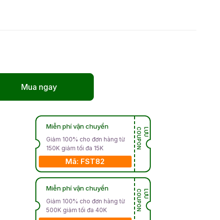
Mua ngay
Miễn phí vận chuyển
N
L
Ư
U
C
O
U
P
O
Giảm 100% cho đơn hàng từ
150K giảm tối đa 15K
Mã: FST82
Miễn phí vận chuyển
N
L
Ư
U
C
O
U
P
O
Giảm 100% cho đơn hàng từ
500K giảm tối đa 40K