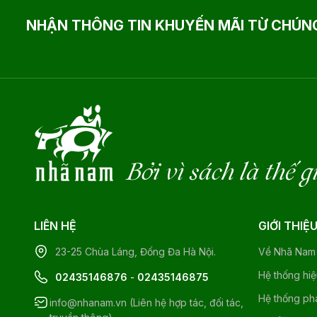
NHẬN THÔNG TIN KHUYẾN MÃI TỪ CHÚNG
Bởi vì sách là thế g
LIÊN HỆ
GIỚI THIỆ
23-25 Chùa Láng, Đống Đa Hà Nội.
Về Nhã Nam
Hệ thống hi
02435146876
-
02435146875
Hệ thống ph
info@nhanam.vn (Liên hệ hợp tác, đối tác,