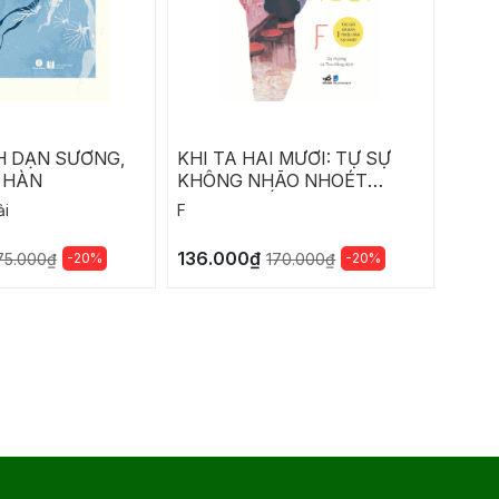
H DẠN SƯƠNG,
KHI TA HAI MƯƠI: TỰ SỰ
SUY
 HÀN
KHÔNG NHÃO NHOÉT
CÙNG TRIẾT LÝ KHÔNG
ải
F
Marcu
VỤN CỦA TUỔI TRƯỞNG
THÀNH
136.000₫
176.
-20%
-20%
75.000₫
170.000₫