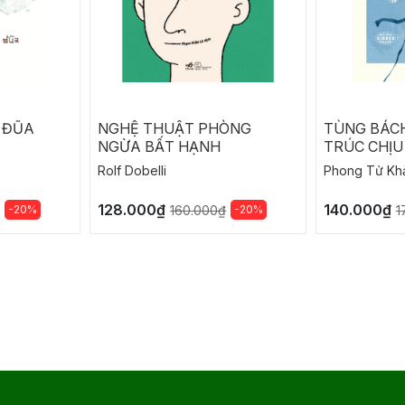
 ĐŨA
NGHỆ THUẬT PHÒNG
TÙNG BÁC
NGỪA BẤT HẠNH
TRÚC CHỊU
Rolf Dobelli
Phong Tử Kh
128.000₫
140.000₫
-20%
-20%
160.000₫
1