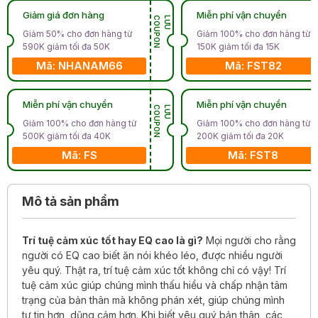
Giảm giá đơn hàng
Miễn phí vận chuyển
N
L
Ư
U
C
O
U
P
O
Giảm 50% cho đơn hàng từ
Giảm 100% cho đơn hàng từ
590K giảm tối đa 50K
150K giảm tối đa 15K
Mã: NHANAM66
Mã: FST82
Miễn phí vận chuyển
Miễn phí vận chuyển
N
L
Ư
U
C
O
U
P
O
Giảm 100% cho đơn hàng từ
Giảm 100% cho đơn hàng từ
500K giảm tối đa 40K
200K giảm tối đa 20K
Mã: FS
Mã: FST8
Mô tả sản phẩm
Trí tuệ cảm xúc tốt hay EQ cao là gì?
Mọi người cho rằng
người có EQ cao biết ăn nói khéo léo, được nhiều người
yêu quý. Thật ra, trí tuệ cảm xúc tốt không chỉ có vậy! Trí
tuệ cảm xúc giúp chúng mình thấu hiểu và chấp nhận tâm
trạng của bản thân mà không phán xét, giúp chúng mình
tự tin hơn, dũng cảm hơn. Khi biết yêu quý bản thân, các