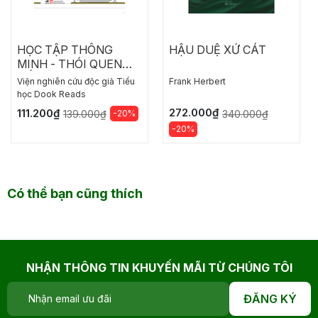
HỌC TẬP THÔNG
HẬU DUỆ XỨ CÁT
MINH - THÓI QUEN
TỐT CỦA HỌC SINH
Viện nghiên cứu độc giả Tiểu
Frank Herbert
GIỎI
học Dook Reads
272.000₫
111.200₫
-20%
340.000₫
139.000₫
-20%
Có thể bạn cũng thích
NHẬN THÔNG TIN KHUYẾN MÃI TỪ CHÚNG TÔI
ĐĂNG KÝ