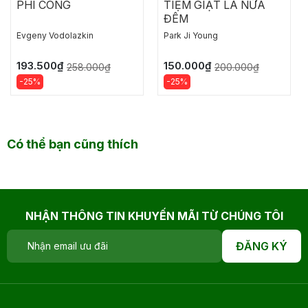
PHI CÔNG
TIỆM GIẶT LÀ NỬA
ĐÊM
Evgeny Vodolazkin
Park Ji Young
193.500₫
150.000₫
258.000₫
200.000₫
-25%
-25%
Có thể bạn cũng thích
NHẬN THÔNG TIN KHUYẾN MÃI TỪ CHÚNG TÔI
ĐĂNG KÝ