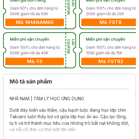
N
L
Ư
U
C
O
U
P
O
Giảm 50% cho đơn hàng từ
Giảm 100% cho đơn hàng từ
590K giảm tối đa 50K
200K giảm tối đa 20K
Mã: NHANAM66
Mã: FST8
Miễn phí vận chuyển
Miễn phí vận chuyển
N
L
Ư
U
C
O
U
P
O
Giảm 100% cho đơn hàng từ
Giảm 100% cho đơn hàng từ
500K giảm tối đa 40K
150K giảm tối đa 15K
Mã: FS
Mã: FST82
Mô tả sản phẩm
NHÃ NAM | TÂM LÝ HỌC ỨNG DỤNG
Dưới đáy biển sâu thẳm, cậu bạch tuộc đang học lớp chín
Takojiro luôn thấy bơ vơ giữa lớp học ồn ào. Cậu lạc lõng,
tự ti và trở thành mục tiêu của những trò bắt nạt không dứt,
và nỗi cô đơn cứ thế một lớn dần.