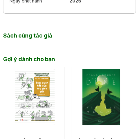
Ngày phát hành
2026
mang giọng điệu cay đắng hay bi quan. Trái lại, người đọc
luôn bắt gặp ở đó một sự khoan hậu, một lòng yêu đời bền
bỉ và niềm tin rằng những điều tốt đẹp vẫn hiện diện trong
cuộc sống hằng ngày.
Đọc
Từng bách dạn sương, trúc chịu hàn
giống như bước
vào một cuộc trò chuyện chậm rãi với một người từng trải
Sách cùng tác giả
nhưng vẫn giữ được sự hồn nhiên của trẻ nhỏ. Mỗi bài viết
không dài, nhưng thường để lại dư âm rất lâu sau khi đọc
xong.
Gợi ý dành cho bạn
LỜI KHEN TẶNG
“Người ta chỉ biết tranh ông đã đạt đến mức thần kỳ, mà
không hay tản văn của ông lại thanh nhã, huyền diệu,
thậm chí còn linh động hơn cả tranh vẽ của ông nữa.”
— Úc Đạt Phu
“Một người không tranh với đời, yêu thương tất cả, một
trái tim trẻ thơ thuần khiết không mảy may lấm bẩn.”
— Ba Kim