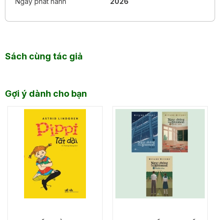
Ngày phát hành
2026
BỘ SÁCH NÀY DÀNH CHO
AI?
Sách cùng tác giả
Những độc giả yêu thích văn hóa, lịch sử và đời
sống thường nhật của các quốc gia châu Á.
Gợi ý dành cho bạn
Người quan tâm tới ẩm thực nhưng muốn tìm hiểu
nhiều hơn công thức nấu ăn và danh sách món
ngon.
Những người chuẩn bị học tập, làm việc hoặc du lịch
tại Nhật Bản, Hàn Quốc, Trung Quốc và Việt Nam.
Học sinh, sinh viên và phụ huynh đang tìm kiếm
những cuốn sách trực quan, dễ đọc và giàu kiến
thức văn hóa.
Người yêu thích sách minh họa đẹp, có thể đọc liền
mạch hoặc mở bất kỳ trang nào để khám phá.
Những ai tin rằng muốn hiểu một nền văn hóa, đôi khi
nên bắt đầu từ những điều giản dị nhất như một bữa
cơm gia đình.
Bộ sách đặc biệt phù hợp với những độc giả thích học hỏi