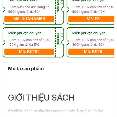
N
L
Ư
U
C
O
U
P
O
Giảm 50% cho đơn hàng từ
Giảm 100% cho đơn hàng từ
590K giảm tối đa 50K
500K giảm tối đa 40K
Mã: NHANAM66
Mã: FS
Miễn phí vận chuyển
Miễn phí vận chuyển
N
L
Ư
U
C
O
U
P
O
Giảm 100% cho đơn hàng từ
Giảm 100% cho đơn hàng từ
150K giảm tối đa 15K
200K giảm tối đa 20K
Mã: FST82
Mã: FST8
Mô tả sản phẩm
GIỚI THIỆU SÁCH
Có nhiều cách để tìm hiểu một đất nước. Người ta có thể
bắt đầu từ lịch sử, văn học, nghệ thuật hay những biến cố