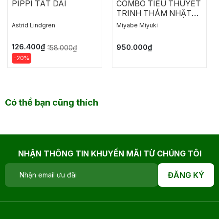
PIPPI TẤT DÀI
COMBO TIỂU THUYẾT
thông qua những chi tiết đời thường, bởi nhiều khi lịch sử
TRINH THÁM NHẬT
và văn hóa không nằm trong những sự kiện lớn, mà hiện
BẢN: NGỤY CHỨNG
diện ngay trên bàn ăn mỗi ngày.
Astrid Lindgren
Miyabe Miyuki
CỦA SOLOMON
126.400₫
950.000₫
158.000₫
-20%
Có thể bạn cũng thích
NHẬN THÔNG TIN KHUYẾN MÃI TỪ CHÚNG TÔI
ĐĂNG KÝ