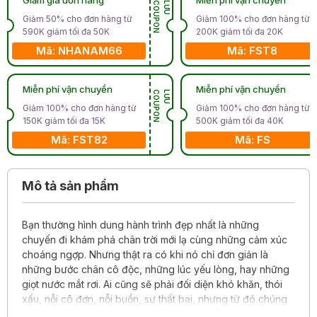
N
L
Ư
U
C
O
U
P
O
Giảm 50% cho đơn hàng từ
Giảm 100% cho đơn hàng từ
590K giảm tối đa 50K
200K giảm tối đa 20K
Mã: NHANAM66
Mã: FST8
Miễn phí vận chuyển
Miễn phí vận chuyển
N
L
Ư
U
C
O
U
P
O
Giảm 100% cho đơn hàng từ
Giảm 100% cho đơn hàng từ
150K giảm tối đa 15K
500K giảm tối đa 40K
Mã: FST82
Mã: FS
Mô tả sản phẩm
Bạn thường hình dung hành trình đẹp nhất là những
chuyến đi khám phá chân trời mới lạ cùng những cảm xúc
choáng ngợp. Nhưng thật ra có khi nó chỉ đơn giản là
những bước chân cô độc, những lúc yếu lòng, hay những
giọt nước mắt rơi. Ai cũng sẽ phải đối diện khó khăn, thói
xấu, nỗi cô đơn, nỗi buồn, sự thất bại, nhưng từ đó chúng
ta lớn lên.