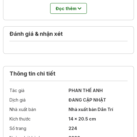
Tiến sĩ Phan Thế Anh, một blogger du lịch, và cũng là một
Đọc thêm
thầy giáo, đã kể lại những trải nghiệm của mình trong
những tháng năm tuổi trẻ, với rất nhiều suy ngẫm về cuộc
sống và chia sẻ rằng, ta có thể đứng trước nhiều lựa chọn,
bước qua nhiều ngã rẽ, nhưng không bao giờ ngừng hy
Đánh giá & nhận xét
vọng. Thành công rất quan trọng, nhưng trưởng thành với
trái tim rộng mở, tâm hồn kiên định, và niềm tin bền bỉ vào
chính mình cũng đáng trân trọng không kém.
Niềm hạnh phúc hay nỗi chênh vênh, tất cả đều đẹp và
đáng giá, miễn là ta vẫn đang dấn bước.
Thông tin chi tiết
Tác giả
PHAN THẾ ANH
Dịch giả
ĐANG CẬP NHẬT
Nhà xuất bản
Nhà xuất bản Dân Trí
Kích thước
14 x 20.5 cm
Số trang
224