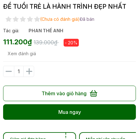
ĐỂ TUỔI TRẺ LÀ HÀNH TRÌNH ĐẸP NHẤT
(Chưa có đánh giá)
Đã bán
Tác giả:
PHAN THẾ ANH
111.200₫
139.000₫
- 20%
Xem đánh giá
Thêm vào giỏ hàng
Mua ngay
Giảm giá đơn hàng
Miễn phí vận chuyển