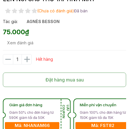
(Chưa có đánh giá)
Đã bán
Tác giả:
AGNÈS BESSON
75.000₫
Xem đánh giá
Hết hàng
Đặt hàng mua sau
Giảm giá đơn hàng
Miễn phí vận chuyển
N
L
Ư
U
C
O
U
P
O
Giảm 50% cho đơn hàng từ
Giảm 100% cho đơn hàng từ
590K giảm tối đa 50K
150K giảm tối đa 15K
Mã: NHANAM66
Mã: FST82