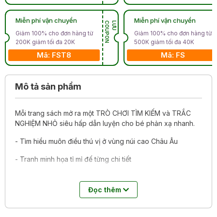
Miễn phí vận chuyển
Miễn phí vận chuyển
N
L
Ư
U
C
O
U
P
O
Giảm 100% cho đơn hàng từ
Giảm 100% cho đơn hàng từ
200K giảm tối đa 20K
500K giảm tối đa 40K
Mã: FST8
Mã: FS
Mô tả sản phẩm
Mỗi trang sách mở ra một TRÒ CHƠI TÌM KIẾM và TRẮC
NGHIỆM NHỎ siêu hấp dẫn luyện cho bé phản xạ nhanh.
- Tìm hiểu muôn điều thú vị ở vùng núi cao Châu Âu
- Tranh minh họa tỉ mỉ đế từng chi tiết
- Trắc nghiệm nhỏ cho bạn thông minh!
Đọc thêm
- Đáp án song ngữ
Hãy khám phá từng bức tranh và luyện tài tinh mắt nhé!