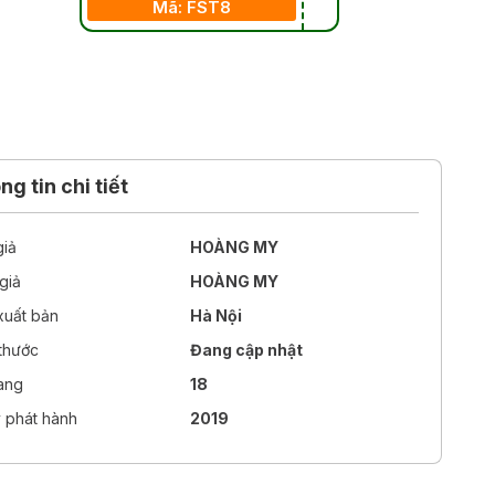
Mã: FST8
g tin chi tiết
giả
HOÀNG MY
giả
HOÀNG MY
xuất bản
Hà Nội
 thước
Đang cập nhật
rang
18
 phát hành
2019