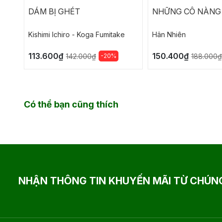
DÁM BỊ GHÉT
NHỮNG CÔ NÀNG
Kishimi lchiro - Koga Fumitake
Hân Nhiên
113.600₫
150.400₫
-20%
142.000₫
188.000₫
Có thể bạn cũng thích
NHẬN THÔNG TIN KHUYẾN MÃI TỪ CHÚNG