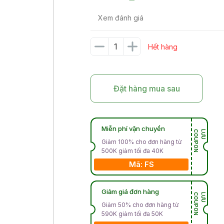
Xem đánh giá
Hết hàng
Đặt hàng mua sau
Miễn phí vận chuyển
N
L
Ư
U
C
O
U
P
O
Giảm 100% cho đơn hàng từ
500K giảm tối đa 40K
Mã: FS
Giảm giá đơn hàng
N
L
Ư
U
C
O
U
P
O
Giảm 50% cho đơn hàng từ
590K giảm tối đa 50K