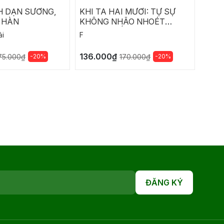
H DẠN SƯƠNG,
KHI TA HAI MƯƠI: TỰ SỰ
SUY
 HÀN
KHÔNG NHÃO NHOÉT
CÙNG TRIẾT LÝ KHÔNG
ải
F
Marcu
VỤN CỦA TUỔI TRƯỞNG
THÀNH
136.000₫
176.
-20%
-20%
75.000₫
170.000₫
ĐĂNG KÝ