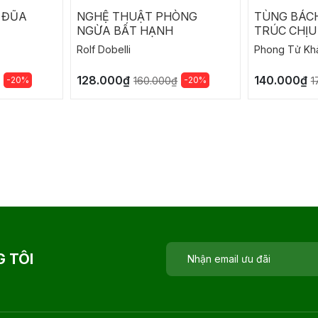
 ĐŨA
NGHỆ THUẬT PHÒNG
TÙNG BÁC
NGỪA BẤT HẠNH
TRÚC CHỊU
Rolf Dobelli
Phong Tử Kh
128.000₫
140.000₫
-20%
-20%
160.000₫
1
 TÔI