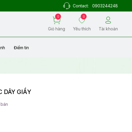
Contact:
0903244248
0
0
Giỏ hàng
Yêu thích
Tài khoản
ành
Điểm tin
C DÂY GIẦY
 bán