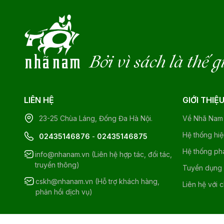
Bởi vì sách là thế g
LIÊN HỆ
GIỚI THIỆ
23-25 Chùa Láng, Đống Đa Hà Nội.
Về Nhã Nam
Hệ thống hi
02435146876
-
02435146875
Hệ thống ph
info@nhanam.vn (Liên hệ hợp tác, đối tác,
truyền thông)
Tuyển dụng
cskh@nhanam.vn (Hỗ trợ khách hàng,
Liên hệ với 
phản hồi dịch vụ)