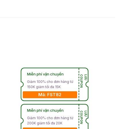
Miễn phí vận chuyển
N
L
Ư
U
C
O
U
P
O
Giảm 100% cho đơn hàng từ
150K giảm tối đa 15K
Mã: FST82
Miễn phí vận chuyển
N
L
Ư
U
C
O
U
P
O
Giảm 100% cho đơn hàng từ
200K giảm tối đa 20K