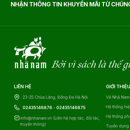
NHẬN THÔNG TIN KHUYẾN MÃI TỪ CHÚNG
Bởi vì sách là thế g
LIÊN HỆ
GIỚI THIỆ
23-25 Chùa Láng, Đống Đa Hà Nội.
Về Nhã Nam
Hệ thống hi
02435146876
-
02435146875
Hệ thống ph
info@nhanam.vn (Liên hệ hợp tác, đối tác,
truyền thông)
Tuyển dụng