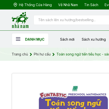
Hệ Thống Cửa Hàng
Về Nhã Nam
Tin Sách
Ev
Sách mới
Sách xu hướng
DANH MỤC
Trang chủ
Phi hư cấu
Toán song ngữ tiền tiểu học - sá