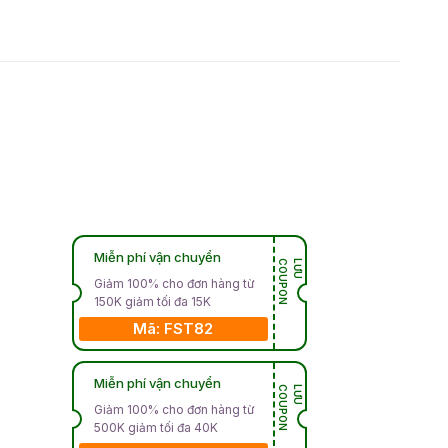
Miễn phí vận chuyển
N
L
Ư
U
C
O
U
P
O
Giảm 100% cho đơn hàng từ
150K giảm tối đa 15K
Mã: FST82
Miễn phí vận chuyển
N
L
Ư
U
C
O
U
P
O
Giảm 100% cho đơn hàng từ
500K giảm tối đa 40K