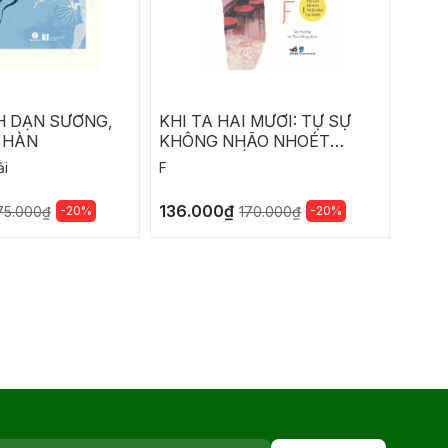
H DẠN SƯƠNG,
KHI TA HAI MƯƠI: TỰ SỰ
SUY
 HÀN
KHÔNG NHÃO NHOÉT
CÙNG TRIẾT LÝ KHÔNG
ải
F
Marcu
VỤN CỦA TUỔI TRƯỞNG
THÀNH
136.000₫
176.
-20%
-20%
75.000₫
170.000₫