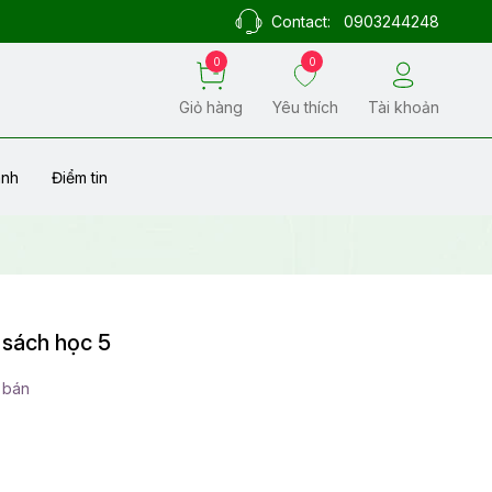
Contact:
0903244248
0
0
Giỏ hàng
Yêu thích
Tài khoản
ành
Điểm tin
- sách học 5
 bán