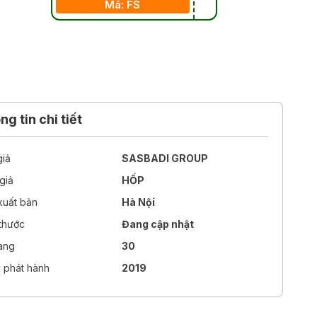
Mã: FS
g tin chi tiết
giả
SASBADI GROUP
giả
HỐP
xuất bản
Hà Nội
 thước
Đang cập nhật
rang
30
 phát hành
2019