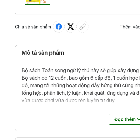
Chia sẻ sản phẩm
Thêm vào
Mô tả sản phẩm
Bộ sách Toán song ngữ lý thú này sẽ giúp xây dựng 
Bộ sách có 12 cuốn, bao gồm 6 cấp độ, 1 cuốn học k
độ, mang tới những hoạt động đầy hứng thú cùng n
tổng hợp, phân tích, lý luận, khái quát, ứng dụng và đ
vừa được chơi vừa được rèn luyện tư duy.
Đặc biệt nhất là xê ri sách Tiếng Anh – Toán – Khoa
Đọc thêm
điện thoại miễn phí. Những âm thanh, hình ảnh 3D, cl
giúp bạn trẻ học tập chủ động hơn, hiểu vấn đề sâu 