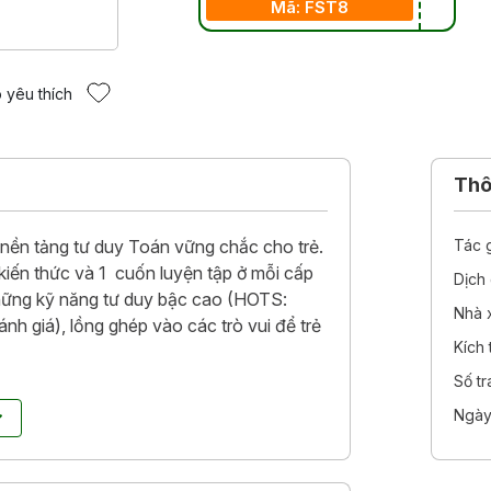
Mã: FST8
 yêu thích
Thôn
nền tảng tư duy Toán vững chắc cho trẻ.
Tác 
iến thức và 1 cuốn luyện tập ở mỗi cấp
Dịch 
hững kỹ năng tư duy bậc cao (HOTS:
Nhà 
ánh giá), lồng ghép vào các trò vui để trẻ
Kích
Số t
 học này còn được tích hợp với ứng dụng
Ngày
ip hoạt hình và trò chơi trong ứng dụng sẽ
hơn và đạt kết quả xuất sắc hơn.