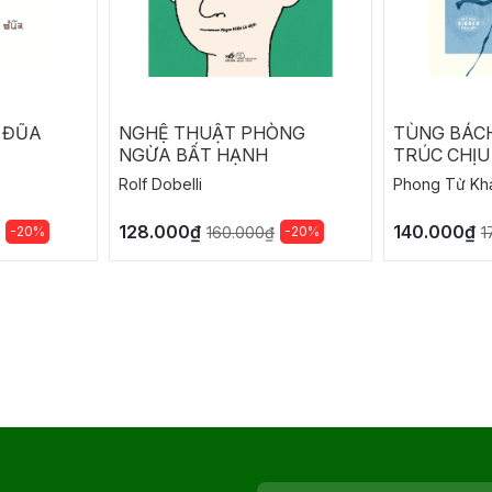
 ĐŨA
NGHỆ THUẬT PHÒNG
TÙNG BÁC
NGỪA BẤT HẠNH
TRÚC CHỊU
Rolf Dobelli
Phong Tử Kh
128.000₫
140.000₫
-20%
-20%
160.000₫
1