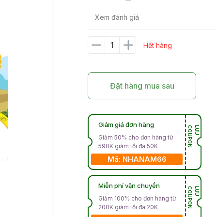
Xem đánh giá
Hết hàng
Đặt hàng mua sau
Giảm giá đơn hàng
N
L
Ư
U
C
O
U
P
O
Giảm 50% cho đơn hàng từ
590K giảm tối đa 50K
Mã: NHANAM66
Miễn phí vận chuyển
N
L
Ư
U
C
O
U
P
O
Giảm 100% cho đơn hàng từ
200K giảm tối đa 20K