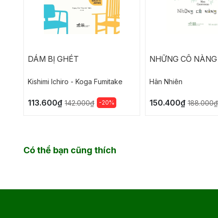
DÁM BỊ GHÉT
NHỮNG CÔ NÀNG
Kishimi lchiro - Koga Fumitake
Hân Nhiên
113.600₫
150.400₫
-20%
142.000₫
188.000₫
Có thể bạn cũng thích