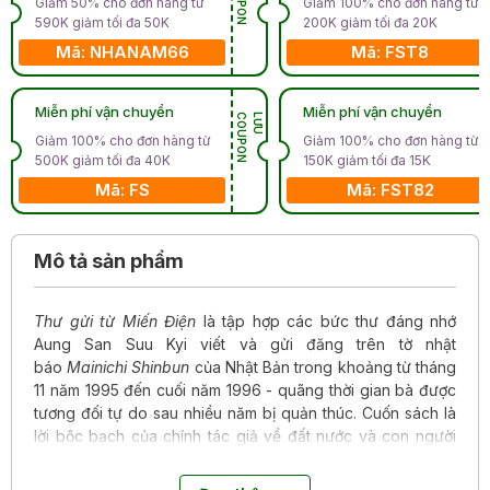
Giảm 50% cho đơn hàng từ
Giảm 100% cho đơn hàng từ
590K giảm tối đa 50K
200K giảm tối đa 20K
Mã: NHANAM66
Mã: FST8
Miễn phí vận chuyển
Miễn phí vận chuyển
N
L
Ư
U
C
O
U
P
O
Giảm 100% cho đơn hàng từ
Giảm 100% cho đơn hàng từ
500K giảm tối đa 40K
150K giảm tối đa 15K
Mã: FS
Mã: FST82
Mô tả sản phẩm
Thư gửi từ Miến Điện
là tập hợp các bức thư đáng nhớ
Aung San Suu Kyi viết và gửi đăng trên tờ nhật
báo
Mainichi Shinbun
của Nhật Bản trong khoảng từ tháng
11 năm 1995 đến cuối năm 1996 - quãng thời gian bà được
tương đối tự do sau nhiều năm bị quản thúc. Cuốn sách là
lời bộc bạch của chính tác giả về đất nước và con người
Miến Điện, vùng đất xinh đẹp trong các mùa các tháng,
các lễ hội, các phong tục truyền thống đa sắc, là lời tôn