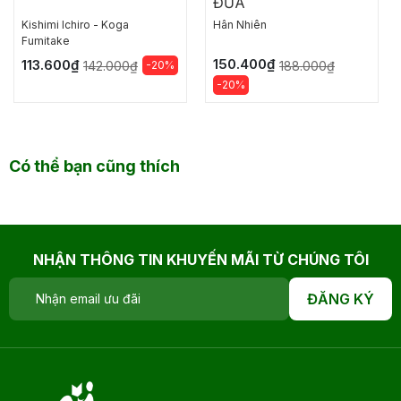
ĐŨA
Kishimi lchiro - Koga
Hân Nhiên
Fumitake
150.400₫
113.600₫
-20%
188.000₫
142.000₫
-20%
Có thể bạn cũng thích
NHẬN THÔNG TIN KHUYẾN MÃI TỪ CHÚNG TÔI
ĐĂNG KÝ