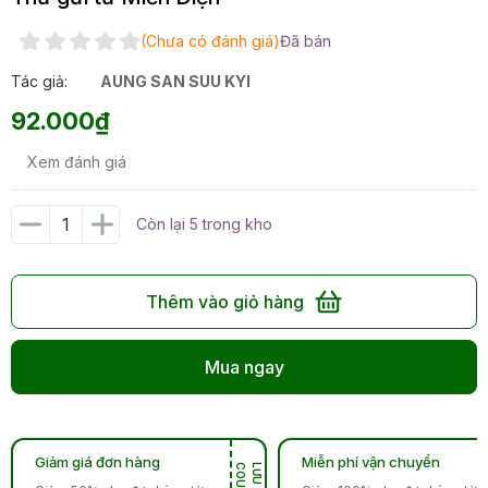
(Chưa có đánh giá)
Đã bán
Tác giả:
AUNG SAN SUU KYI
92.000₫
Xem đánh giá
Còn lại 5 trong kho
Thêm vào giỏ hàng
Mua ngay
Giảm giá đơn hàng
Miễn phí vận chuyển
N
L
Ư
U
C
O
U
P
O