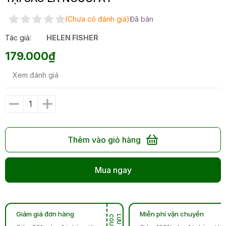
(Chưa có đánh giá)
Đã bán
Tác giả:
HELEN FISHER
179.000₫
Xem đánh giá
Thêm vào giỏ hàng
Mua ngay
Giảm giá đơn hàng
Miễn phí vận chuyển
N
L
Ư
U
C
O
U
P
O