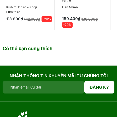
ĐŨA
Kishimi lchiro - Koga
Hân Nhiên
Fumitake
150.400₫
113.600₫
-20%
188.000₫
142.000₫
-20%
Có thể bạn cũng thích
NHẬN THÔNG TIN KHUYẾN MÃI TỪ CHÚNG TÔI
ĐĂNG KÝ