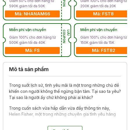
Giảm 50% cho đơn hàng từ
Giảm 100% cho đơn hàng từ
590K giảm tối đa 50K
200K giảm tối đa 20K
Mã: NHANAM66
Mã: FST8
Miễn phí vận chuyển
Miễn phí vận chuyển
N
L
Ư
U
C
O
U
P
O
Giảm 100% cho đơn hàng từ
Giảm 100% cho đơn hàng từ
500K giảm tối đa 40K
150K giảm tối đa 15K
Mã: FS
Mã: FST82
Mô tả sản phẩm
Trong suốt lịch sử, tình yêu mãi là một trong những chủ đề
khiến con người không thể ngừng bận tâm. Tại sao ta yêu?
Tại sao là người ấy chứ không phải ai khác?
Trong cuốn sách vừa hấp dẫn vừa đầy thông tin này,
Helen Fisher, một trong những chuyên gia tình yêu hàng
đầu thế giới, sẽ giải mật những bí ẩn phía sau các quyết
định tình cảm của con người: dưới tác động của các cơ chế