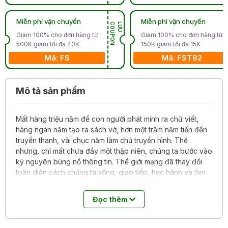
Miễn phí vận chuyển
Miễn phí vận chuyển
N
L
Ư
U
C
O
U
P
O
Giảm 100% cho đơn hàng từ
Giảm 100% cho đơn hàng từ
500K giảm tối đa 40K
150K giảm tối đa 15K
Mã: FS
Mã: FST82
Mô tả sản phẩm
Mất hàng triệu năm để con người phát minh ra chữ viết,
hàng ngàn năm tạo ra sách vở, hơn một trăm năm tiến đến
truyền thanh, vài chục năm làm chủ truyền hình. Thế
nhưng, chỉ mất chưa đầy một thập niên, chúng ta bước vào
kỷ nguyên bùng nổ thông tin. Thế giới mạng đã thay đổi
toàn diện cách chúng ta sống, giao tiếp, học hành và làm
việc.
Đọc thêm
Sống ảo, ảo bao nhiêu cho vừa?
là bức tranh chi tiết về thời
đại Internet. Thấu hiểu vấn đề của người trẻ, nắm bắt tâm
lý của con người hiện đại, đưa ra các gợi ý để mỗi chúng