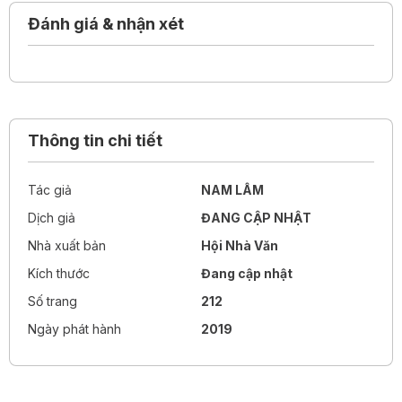
ta xác định lại chân dung bản thân giữa thế giới phẳng đầy
Đánh giá & nhận xét
biến động.
Thông tin chi tiết
Tác giả
NAM LÂM
Dịch giả
ĐANG CẬP NHẬT
Nhà xuất bản
Hội Nhà Văn
Kích thước
Đang cập nhật
Số trang
212
Ngày phát hành
2019