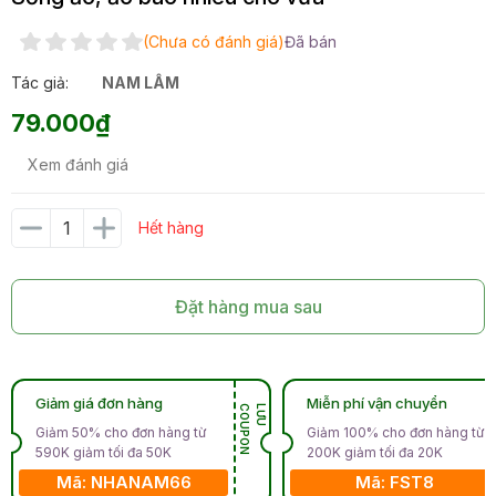
(Chưa có đánh giá)
Đã bán
Tác giả:
NAM LÂM
79.000₫
Xem đánh giá
Hết hàng
Đặt hàng mua sau
Giảm giá đơn hàng
Miễn phí vận chuyển
N
L
Ư
U
C
O
U
P
O
Giảm 50% cho đơn hàng từ
Giảm 100% cho đơn hàng từ
590K giảm tối đa 50K
200K giảm tối đa 20K
Mã: NHANAM66
Mã: FST8