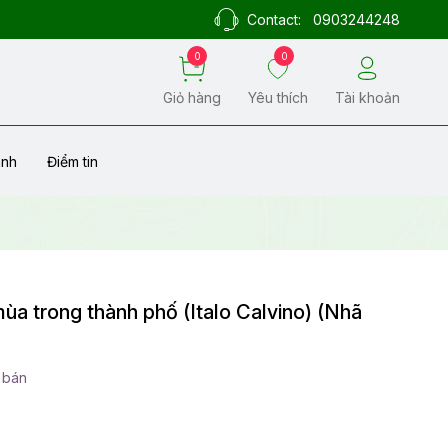
Contact:
0903244248
0
0
Giỏ hàng
Yêu thích
Tài khoản
ành
Điểm tin
ùa trong thành phố (Italo Calvino) (Nhã
 bán