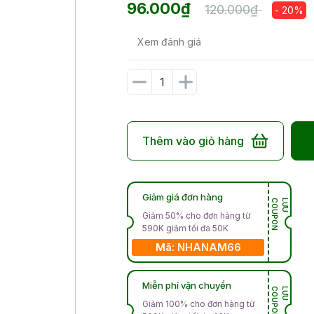
96.000₫
120.000₫
- 20%
Xem đánh giá
Thêm vào giỏ hàng
Giảm giá đơn hàng
N
L
Ư
U
C
O
U
P
O
Giảm 50% cho đơn hàng từ
590K giảm tối đa 50K
Mã: NHANAM66
Miễn phí vận chuyển
N
L
Ư
U
C
O
U
P
O
Giảm 100% cho đơn hàng từ