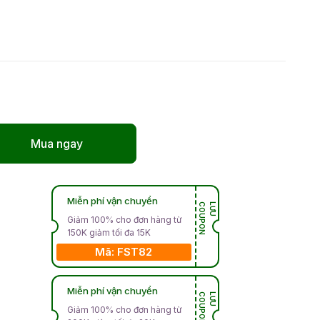
Mua ngay
Miễn phí vận chuyển
N
L
Ư
U
C
O
U
P
O
Giảm 100% cho đơn hàng từ
150K giảm tối đa 15K
Mã: FST82
Miễn phí vận chuyển
N
L
Ư
U
C
O
U
P
O
Giảm 100% cho đơn hàng từ