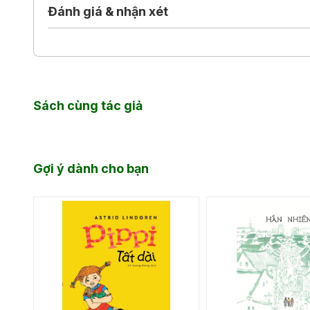
Calvino nói riêng và của nền văn học Ý nói chu
Đánh giá & nhận xét
1963, được giáo viên, phụ huynh và học sinh Ý đánh 
vụ việc học tiếng Ý.
ĐỌC THỬ
Sách cùng tác giả
Gợi ý dành cho bạn