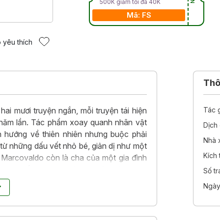
500K giảm tối đa 40K
Mã: FS
 yêu thích
Thôn
ai mươi truyện ngắn, mỗi truyện tái hiện
Tác 
 năm lần. Tác phẩm xoay quanh nhân vật
Dịch 
n hướng về thiên nhiên nhưng buộc phải
Nhà 
 từ những dấu vết nhỏ bé, giản dị như một
Kích
 Marcovaldo còn là cha của một gia đình
cuộc sống. Cũng chính từ đây, hàng loạt
Số t
 ra khiến bức tranh về cuộc sống đời thường
Ngày
ng động và thú vị.
ong những sáng tác tiêu biểu của Italo