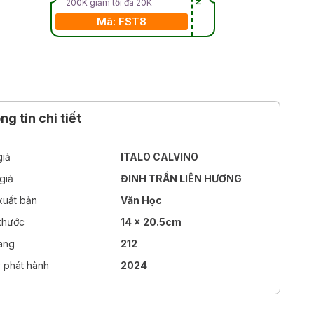
200K giảm tối đa 20K
Mã: FST8
g tin chi tiết
giả
ITALO CALVINO
giả
ĐINH TRẦN LIÊN HƯƠNG
xuất bản
Văn Học
 thước
14 x 20.5cm
rang
212
 phát hành
2024