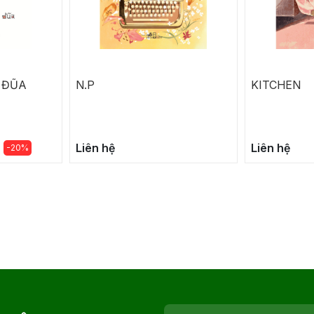
 ĐŨA
N.P
KITCHEN
Liên hệ
Liên hệ
-20%