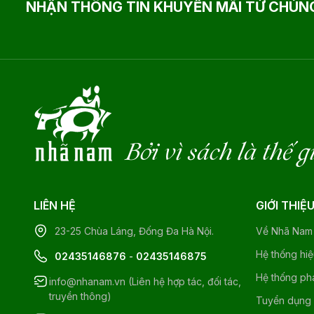
NHẬN THÔNG TIN KHUYẾN MÃI TỪ CHÚNG
Bởi vì sách là thế g
LIÊN HỆ
GIỚI THIỆ
23-25 Chùa Láng, Đống Đa Hà Nội.
Về Nhã Nam
Hệ thống hi
02435146876
-
02435146875
Hệ thống ph
info@nhanam.vn (Liên hệ hợp tác, đối tác,
truyền thông)
Tuyển dụng