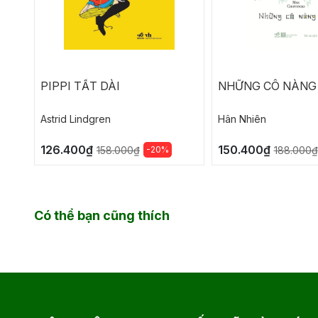
PIPPI TẤT DÀI
NHỮNG CÔ NÀNG
Astrid Lindgren
Hân Nhiên
126.400₫
150.400₫
-20%
158.000₫
188.000₫
Có thể bạn cũng thích