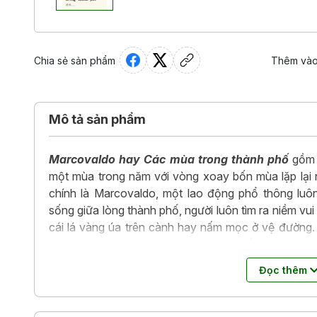
Chia sẻ sản phẩm
Thêm vào
Mô tả sản phẩm
Marcovaldo hay Các mùa trong thành phố
gồm h
một mùa trong năm với vòng xoay bốn mùa lặp lại
chính là Marcovaldo, một lao động phổ thông luô
sống giữa lòng thành phố, người luôn tìm ra niềm vui
cái lá vàng úa trên cành hay nấm mọc ở vệ đường.
nghèo khó, đông con với những bộn bề lo toan của 
tình huống khôi hài với cái kết bất ngờ liên tục diễn
Đọc thêm
của một gia đình lao động nghèo ở Ý hiện lên đầy số
Marcovaldo hay Các mùa trong thành phố là một tr