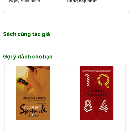
Ngày phát hành
Đang cập nhật
- The New York Times Book Review -
“1Q84 là một trong những cuốn sách nhanh chóng biến
mất khỏi tay bạn, lôi bạn vào sự huyền bí của nó với một
tốc độ và kỹ năng khiến bạn chẳng thể nhận ra rằng nhiều
giờ đã trôi qua và hàng núi trang sách đã bị ngốn sạch...”
Sách cùng tác giả
— Entertainment Weekly —
Gợi ý dành cho bạn