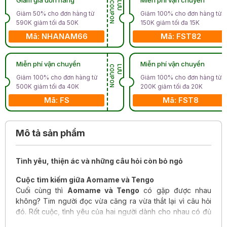
N
L
Ư
U
C
O
U
P
O
Giảm 50% cho đơn hàng từ
Giảm 100% cho đơn hàng từ
590K giảm tối đa 50K
150K giảm tối đa 15K
Mã: NHANAM66
Mã: FST82
Miễn phí vận chuyển
Miễn phí vận chuyển
N
L
Ư
U
C
O
U
P
O
Giảm 100% cho đơn hàng từ
Giảm 100% cho đơn hàng từ
500K giảm tối đa 40K
200K giảm tối đa 20K
Mã: FS
Mã: FST8
Mô tả sản phẩm
Tình yêu, thiện ác và những câu hỏi còn bỏ ngỏ
Cuộc tìm kiếm giữa Aomame và Tengo
Cuối cùng thì
Aomame và Tengo
có gặp được nhau
không? Tim người đọc vừa căng ra vừa thắt lại vì câu hỏi
đó. Rốt cuộc, tình yêu của hai người dành cho nhau có đủ
sức thắng nổi những lực ác đang bủa vây hai người và