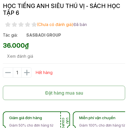
HỌC TIẾNG ANH SIÊU THÚ VỊ - SÁCH HỌC
TẬP 6
(Chưa có đánh giá)
Đã bán
Tác giả:
SASBADI GROUP
36.000₫
Xem đánh giá
Hết hàng
Đặt hàng mua sau
Giảm giá đơn hàng
Miễn phí vận chuyển
N
L
Ư
U
C
O
U
P
O
Giảm 50% cho đơn hàng từ
Giảm 100% cho đơn hàng từ