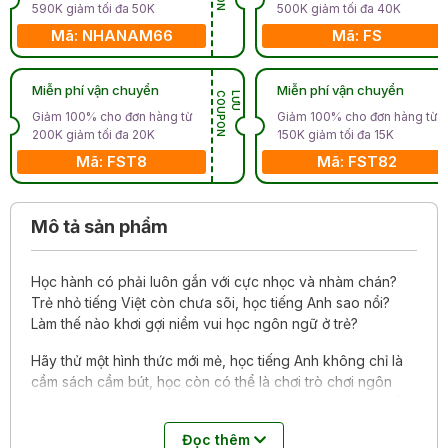
590K giảm tối đa 50K
500K giảm tối đa 40K
Mã: NHANAM66
Mã: FS
Miễn phí vận chuyển
Miễn phí vận chuyển
N
L
Ư
U
C
O
U
P
O
Giảm 100% cho đơn hàng từ
Giảm 100% cho đơn hàng từ
200K giảm tối đa 20K
150K giảm tối đa 15K
Mã: FST8
Mã: FST82
Mô tả sản phẩm
Học hành có phải luôn gắn với cực nhọc và nhàm chán?
Trẻ nhỏ tiếng Việt còn chưa sõi, học tiếng Anh sao nổi?
Làm thế nào khơi gợi niềm vui học ngôn ngữ ở trẻ?
Hãy thử một hình thức mới mẻ, học tiếng Anh không chỉ là
cầm sách cầm bút, học còn có thể là chơi trò chơi ngôn
ngữ, nghe phát âm từng từ và cả câu, dùng cả thị giác lẫn
thính giác và xúc giác để tiếp thu thông tin mới!
Đọc thêm