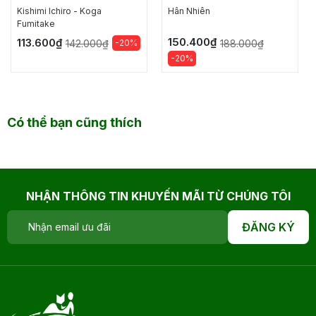
Kishimi lchiro - Koga
Hân Nhiên
Fumitake
150.400₫
113.600₫
-20%
188.000₫
142.000₫
-20%
Có thể bạn cũng thích
NHẬN THÔNG TIN KHUYẾN MÃI TỪ CHÚNG TÔI
ĐĂNG KÝ