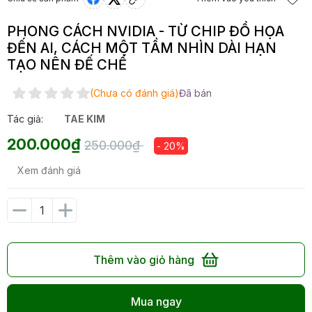
PHONG CÁCH NVIDIA - TỪ CHIP ĐỒ HỌA
ĐẾN AI, CÁCH MỘT TẦM NHÌN DÀI HẠN
TẠO NÊN ĐẾ CHẾ
(Chưa có đánh giá)
Đã bán
Tác giả:
TAE KIM
200.000₫
250.000₫
- 20%
Xem đánh giá
Thêm vào giỏ hàng
Mua ngay