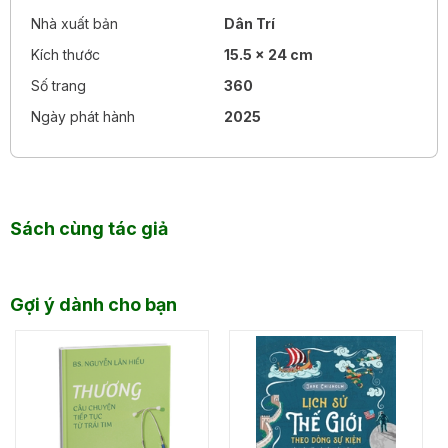
Nhà xuất bản
Dân Trí
PHONG CÁCH JENSEN HUANG: BÍ QUYẾT VƯƠN LÊN
THÀNH ĐẾ CHẾ CÔNG NGHỆ CỦA NVIDIA
Kích thước
15.5 x 24 cm
5 bài học vàng về quản trị từ đế chế công nghệ NVIDIA
Số trang
360
Ngày phát hành
2025
PHÁT HÀNH VÀ MỞ BÁN "PHONG CÁCH NVIDIA"
Sách cùng tác giả
Gợi ý dành cho bạn