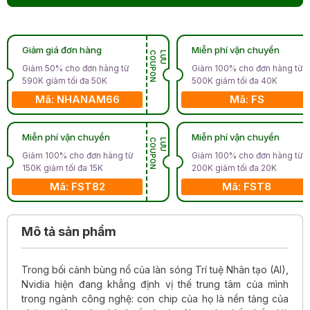
Giảm giá đơn hàng
Miễn phí vận chuyển
N
L
Ư
U
C
O
U
P
O
Giảm 50% cho đơn hàng từ
Giảm 100% cho đơn hàng từ
590K giảm tối đa 50K
500K giảm tối đa 40K
Mã: NHANAM66
Mã: FS
Miễn phí vận chuyển
Miễn phí vận chuyển
N
L
Ư
U
C
O
U
P
O
Giảm 100% cho đơn hàng từ
Giảm 100% cho đơn hàng từ
150K giảm tối đa 15K
200K giảm tối đa 20K
Mã: FST82
Mã: FST8
Mô tả sản phẩm
Trong bối cảnh bùng nổ của làn sóng Trí tuệ Nhân tạo (AI),
Nvidia hiện đang khẳng định vị thế trung tâm của mình
trong ngành công nghệ: con chip của họ là nền tảng của