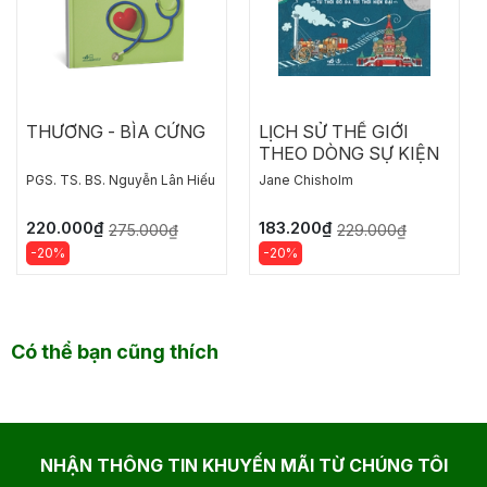
THƯƠNG - BÌA CỨNG
LỊCH SỬ THẾ GIỚI
THEO DÒNG SỰ KIỆN
PGS. TS. BS. Nguyễn Lân Hiếu
Jane Chisholm
220.000₫
183.200₫
275.000₫
229.000₫
-20%
-20%
Có thể bạn cũng thích
NHẬN THÔNG TIN KHUYẾN MÃI TỪ CHÚNG TÔI