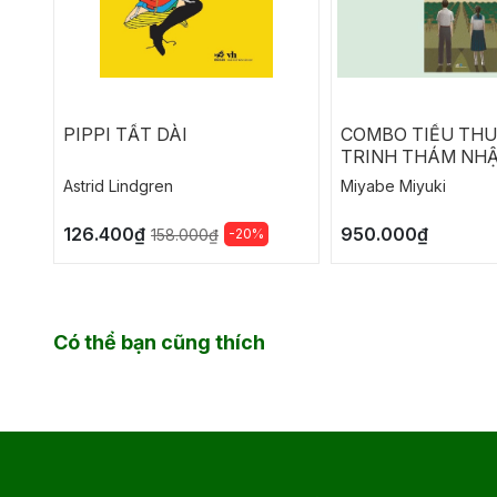
PIPPI TẤT DÀI
COMBO TIỂU TH
TRINH THÁM NHẬ
NGỤY CHỨNG CỦ
Astrid Lindgren
Miyabe Miyuki
SOLOMON
126.400₫
950.000₫
-20%
158.000₫
Có thể bạn cũng thích