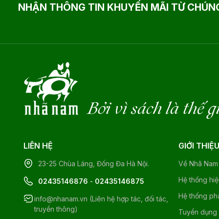
NHẬN THÔNG TIN KHUYẾN MÃI TỪ CHÚNG
Bởi vì sách là thế g
LIÊN HỆ
GIỚI THIỆ
23-25 Chùa Láng, Đống Đa Hà Nội.
Về Nhã Nam
Hệ thống hi
02435146876
-
02435146875
Hệ thống ph
info@nhanam.vn (Liên hệ hợp tác, đối tác,
truyền thông)
Tuyển dụng