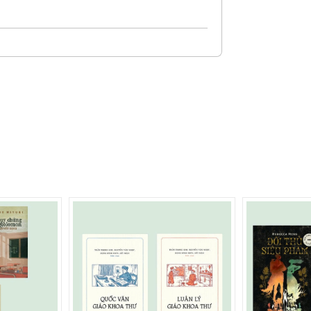
 Cộng đã suýt bị người lính Mỹ ném vào
lại vì "trong đó có lửa". Nhật kí Đặng
ời nữ bác sĩ về cuộc sống của chị nơi
 trí thức nhạy cảm mà không yếu đuối, tha
 gian nan. Ở đó ta vẫn gặp những băn
 tạp hàng ngày, những nỗi buồn, nỗi nhớ
 thời chúng ta cũng thấy được một ý chí
 lòng can đảm phi thường - những điều đã