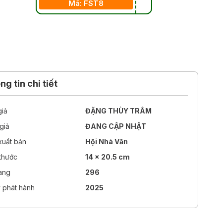
Mã: FST8
g tin chi tiết
giả
ĐẶNG THÙY TRÂM
giả
ĐANG CẬP NHẬT
xuất bản
Hội Nhà Văn
 thước
14 x 20.5 cm
rang
296
 phát hành
2025