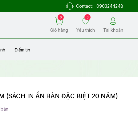
Contact:
0903244248
0
0
Giỏ hàng
Yêu thích
Tài khoản
ành
Điểm tin
 (SÁCH IN ẤN BẢN ĐẶC BIỆT 20 NĂM)
 bán