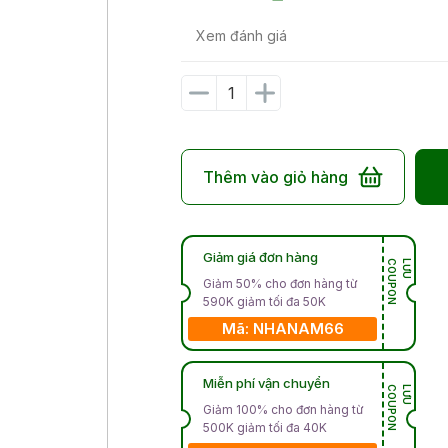
Xem đánh giá
Thêm vào giỏ hàng
Giảm giá đơn hàng
N
L
Ư
U
C
O
U
P
O
Giảm 50% cho đơn hàng từ
590K giảm tối đa 50K
Mã: NHANAM66
Miễn phí vận chuyển
N
L
Ư
U
C
O
U
P
O
Giảm 100% cho đơn hàng từ
500K giảm tối đa 40K