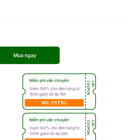
Mua ngay
Miễn phí vận chuyển
N
L
Ư
U
C
O
U
P
O
Giảm 100% cho đơn hàng từ
150K giảm tối đa 15K
Mã: FST82
Miễn phí vận chuyển
N
L
Ư
U
C
O
U
P
O
Giảm 100% cho đơn hàng từ
200K giảm tối đa 20K