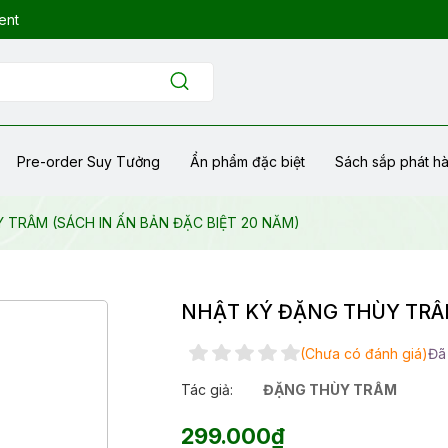
ent
Pre-order Suy Tưởng
Ẩn phẩm đặc biệt
Sách sắp phát h
 TRÂM (SÁCH IN ẤN BẢN ĐẶC BIỆT 20 NĂM)
NHẬT KÝ ĐẶNG THÙY TRÂM
(Chưa có đánh giá)
Đã
Tác giả:
ĐẶNG THÙY TRÂM
299.000₫