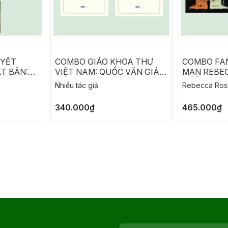
UYẾT
COMBO GIÁO KHOA THƯ
COMBO FA
T BẢN:
VIỆT NAM: QUỐC VĂN GIÁO
MẠN REBEC
A
KHOA THƯ - LUÂN LÝ GIÁO
THỀ TÀN N
Nhiều tác giả
Rebecca Ros
KHOA THƯ
SIÊU PHÀ
340.000₫
465.000₫