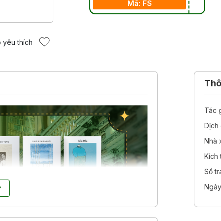
Mã: FS
 yêu thích
Thôn
Tác 
Dịch 
Nhà 
Kích
Số t
Ngày