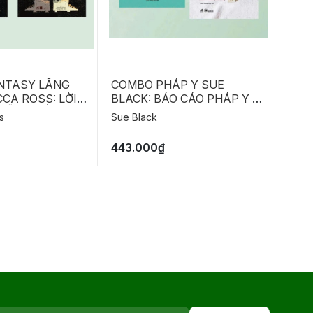
NTASY LÃNG
COMBO PHÁP Y SUE
COM
CA ROSS: LỜI
BLACK: BÁO CÁO PHÁP Y -
RICH
HẪN - ĐỐI THỦ
LỜI KHAI CỦA XƯƠNG
CHIẾ
s
Sue Black
Richa
M
ĐỒNG
443.000₫
290