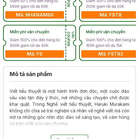
Giảm 50% cho đơn hàng từ
Giảm 100% cho đơn hàng từ
590K giảm tối đa 50K
200K giảm tối đa 20K
Mã: NHANAM66
Mã: FST8
Miễn phí vận chuyển
Miễn phí vận chuyển
N
L
Ư
U
C
O
U
P
O
Giảm 100% cho đơn hàng từ
Giảm 100% cho đơn hàng từ
500K giảm tối đa 40K
150K giảm tối đa 15K
Mã: FS
Mã: FST82
Mô tả sản phẩm
Viết tiểu thuyết là một hành trình đơn độc, một cuộc đào
sâu vào tận đáy ý thức, nơi những câu chuyện chờ được
khai quật. Trong Nghề viết tiểu thuyết, Haruki Murakami
không chỉ chia sẻ trải nghiệm cá nhân về nghề viết mà còn
mở ra những góc nhìn độc đáo về sáng tạo, về cảm hứng
và bản chất của văn chương.
Làm thế nào để một người chưa từng viết lách nghiêm túc