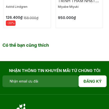
TRINH THÁM NHẬT
BẢN: NGỤY CHỨNG
Astrid Lindgren
Miyabe Miyuki
CỦA SOLOMON
126.400₫
950.000₫
158.000₫
-20%
Có thể bạn cũng thích
NHẬN THÔNG TIN KHUYẾN MÃI TỪ CHÚNG TÔI
ĐĂNG KÝ