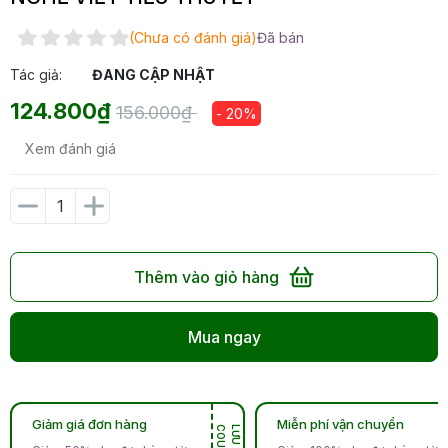
(Chưa có đánh giá)
Đã bán
Tác giả:
ĐANG CẬP NHẬT
124.800₫
156.000₫
- 20%
Xem đánh giá
Thêm vào giỏ hàng
Mua ngay
Giảm giá đơn hàng
Miễn phí vận chuyển
N
L
Ư
U
C
O
U
P
O