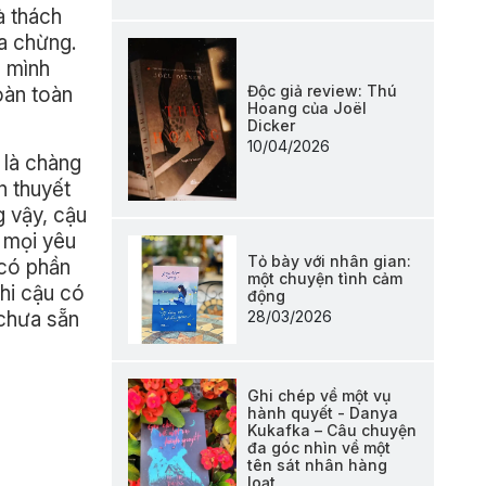
à thách
ữa chừng.
à mình
Độc giả review: Thú
oàn toàn
Hoang của Joël
Dicker
10/04/2026
 là chàng
n thuyết
g vậy, cậu
 mọi yêu
Tỏ bày với nhân gian:
 có phần
một chuyện tình cảm
khi cậu có
động
28/03/2026
 chưa sẵn
Ghi chép về một vụ
hành quyết - Danya
Kukafka – Câu chuyện
đa góc nhìn về một
tên sát nhân hàng
loạt