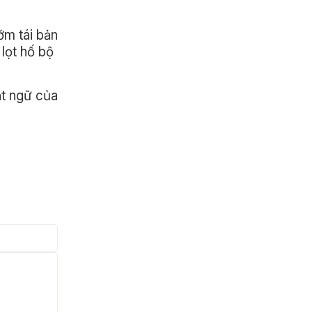
ớm tái bản
 lọt hố bộ
ật ngữ của