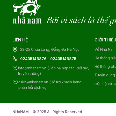
Bởi vì sách là thế g
LIÊN HỆ
GIỚI THIỆ
23-25 Chùa Láng, Đống Đa Hà Nội.
Về Nhã Nam
Hệ thống hi
02435146876
-
02435146875
Hệ thống ph
info@nhanam.vn (Liên hệ hợp tác, đối tác,
truyền thông)
Tuyển dụng
cskh@nhanam.vn (Hỗ trợ khách hàng,
Liên hệ với 
phản hồi dịch vụ)
NHANAM - © 2025 All Rights Reserved