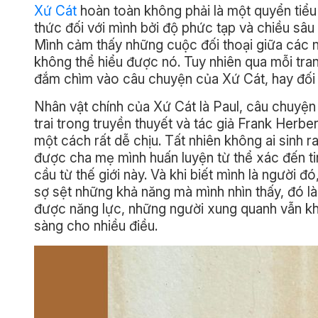
Xứ Cát
hoàn toàn không phải là một quyển tiểu
thức đối với mình bởi độ phức tạp và chiều sâu
Mình cảm thấy những cuộc đối thoại giữa các n
không thể hiểu được nó. Tuy nhiên qua mỗi tr
đắm chìm vào câu chuyện của Xứ Cát, hay đối 
Nhân vật chính của Xứ Cát là Paul, câu chuyện m
trai trong truyền thuyết và tác giả Frank Herb
một cách rất dễ chịu. Tất nhiên không ai sinh r
được cha mẹ mình huấn luyện từ thể xác đến t
cầu từ thế giới này. Và khi biết mình là người
sợ sệt những khả năng mà mình nhìn thấy, đó là 
được năng lực, những người xung quanh vẫn kh
sàng cho nhiều điều.