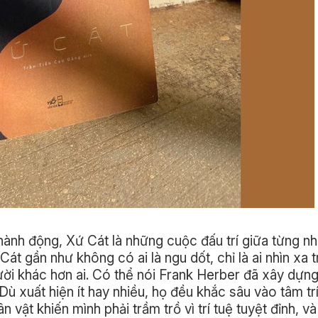
hành động, Xứ Cát là những cuộc đấu trí giữa từng nh
át gần như không có ai là ngu dốt, chỉ là ai nhìn xa 
người khác hơn ai. Có thể nói Frank Herber đã xây dựn
 Dù xuất hiện ít hay nhiều, họ đều khắc sâu vào tâm tr
 vật khiến mình phải trầm trồ vì trí tuệ tuyệt đỉnh, v