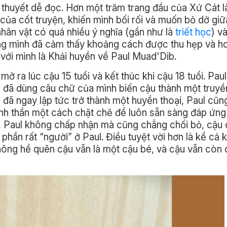
 thuyết dễ đọc. Hơn một trăm trang đầu của Xứ Cát l
 của cốt truyện, khiến mình bối rối và muốn bỏ dở gi
hân vật có quá nhiều ý nghĩa (gần như là
triết học
) v
ang mình đã cảm thấy khoảng cách được thu hẹp và h
với mình là Khải huyền về Paul Muad'Dib.
ở ra lúc cậu 15 tuổi và kết thúc khi cậu 18 tuổi. Paul
er đã dùng câu chữ của mình biến cậu thành một truyề
a đã ngay lập tức trở thành một huyền thoại, Paul cũn
inh thần một cách chặt chẽ để luôn sẵn sàng đáp ứng
 đó, Paul không chấp nhận mà cũng chẳng chối bỏ, cậu
phần rất “người” ở Paul. Điều tuyệt vời hơn là kể cả 
ông hề quên cậu vẫn là một cậu bé, và cậu vẫn còn