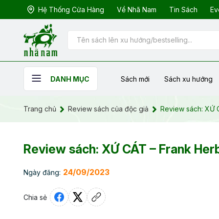
Hệ Thống Cửa Hàng
Về Nhã Nam
Tin Sách
Ev
Sách mới
Sách xu hướng
DANH MỤC
Trang chủ
Review sách của độc giả
Review sách: XỨ 
Review sách: XỨ CÁT – Frank Her
24/09/2023
Ngày đăng:
Chia sẻ