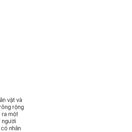
ân vật và
trông rộng
g ra một
í người
à có nhân