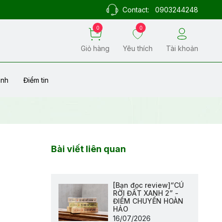
Contact:
0903244248
0
0
Giỏ hàng
Yêu thích
Tài khoản
ành
Điểm tin
Bài viết liên quan
[Bạn đọc review]“CÚ
RỜI ĐẤT XANH 2” -
ĐIỂM CHUYỂN HOÀN
HẢO
16/07/2026