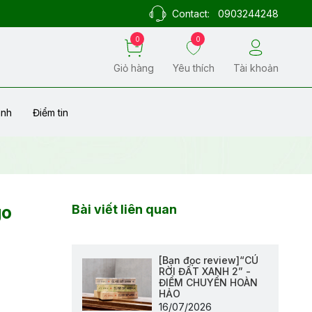
Contact:
0903244248
0
0
Giỏ hàng
Yêu thích
Tài khoản
ành
Điểm tin
go
Bài viết liên quan
[Bạn đọc review]“CÚ
RỜI ĐẤT XANH 2” -
ĐIỂM CHUYỂN HOÀN
HẢO
16/07/2026