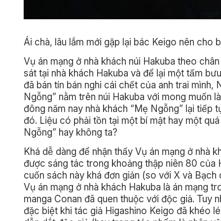
Ái chà, lâu lắm mới gặp lại bác Keigo nên cho ba
Vụ án mạng ở nhà khách núi Hakuba theo chân
sát tại nhà khách Hakuba và để lại một tấm bưu
đã bán tín bán nghi cái chết của anh trai mìn
Ngỗng” nằm trên núi Hakuba với mong muốn làm
đông năm nay nhà khách “Mẹ Ngỗng” lại tiếp tục
đó. Liệu có phải tồn tại một bí mật hay một q
Ngỗng” hay không ta?
Khá dễ dàng để nhận thấy Vụ án mạng ở nhà 
được sáng tác trong khoảng thập niên 80 của Hig
cuốn sách này khá đơn giản (so với X và Bạch dạ h
Vụ án mạng ở nhà khách Hakuba là án mạng tr
manga Conan đã quen thuộc với độc giả. Tuy nhie
đặc biệt khi tác giả Higashino Keigo đã khéo le