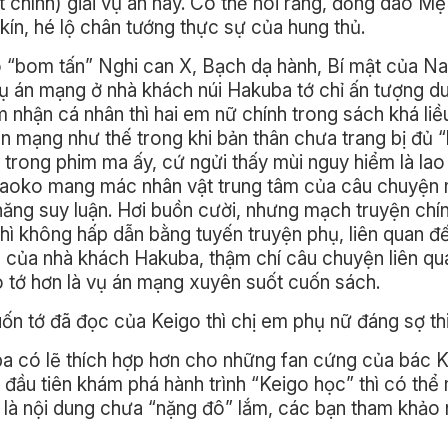
̂t chính) giải vụ án này. Có thể nói rằng, đồng dao M
ín, hé lộ chân tướng thực sự của hung thủ.
o “bom tấn” Nghi can X, Bạch dạ hành, Bí mật của N
 án mạng ở nhà khách núi Hakuba tớ chỉ ấn tượng du
m nhận cá nhân thì hai em nữ chính trong sách khá liều
n mạng như thế trong khi bản thân chưa trang bị đủ “
 trong phim ma ấy, cứ ngửi thấy mùi nguy hiểm là lao
là Naoko mang mác nhân vật trung tâm của câu chuyện
ăng suy luận. Hơi buồn cười, nhưng mạch truyện chí
thì không hấp dẫn bằng tuyến truyện phụ, liên quan đ
 của nhà khách Hakuba, thậm chí câu chuyện liên qu
tớ hơn là vụ án mạng xuyên suốt cuốn sách.
ốn tớ đã đọc của Keigo thì chị em phụ nữ đáng sợ thiệ
a có lẽ thích hợp hơn cho những fan cứng của bác K
đầu tiên khám phá hành trình “Keigo học” thì có th
c là nội dung chưa “nặng đô” lắm, các bạn tham khảo 