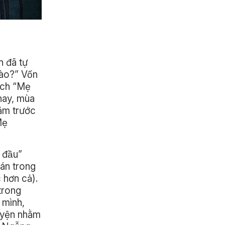
đã tự
nào?” Vốn
ách “Mẹ
thay, mùa
̆m trước
Mẹ
 đầu”
̣ án trong
c hơn cả).
 trong
 mình,
yện nhằm