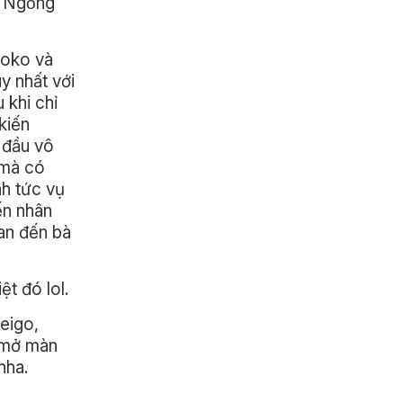
ẹ Ngỗng
aoko và
y nhất với
 khi chỉ
kiến
 đầu vô
 mà có
nh tức vụ
ến nhân
an đến bà
t đó lol.
eigo,
ể mở màn
nha.