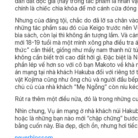
dẫn dắt độc giả (hay trong tác phẩm là nhân vạ
chính là chiếc chìa khóa để mở cánh cửa đóng k
Nhưng của đáng tội, chắc do đã lỡ sa chân và
những tác phẩm sau đó của Keigo trước nên Vụ
bìa sách, còn lại thì không ấn tượng lắm. Và cả
mới 18-19 tuổi mà một mình xông pha điều tra á
thức” cần thiết, giống như mấy nam thanh nữ tú
không cần biết trời cao đất hỡi gì. Đặc biệt 
phần lép vế hơn so với cô bạn Makoto về khả n
án mạng tại nhà khách Hakuba đối với riêng tớ 
vật Kojima cũng như ông chủ và người đầu bếp
chủ cũ của nhà khách “Mẹ Ngỗng” còn níu kéo 
Rút ra thêm một điều nữa, đó là trong những cu
Nhìn chung, Vụ án mạng ở nhà khách núi Hakub
hoặc là những bạn nào mới “chập chững” bước 
bằng cuốn này. Bìa đẹp, dịch ổn, nhưng hơi tiế
neverblossom