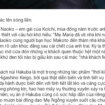
́c lên sóng liền.
 Naoko – em gái của Koichi, mùa đông năm trước anh 
 thiết với câu hỏi khó hiểu: “Mẹ Maria đã về nhà khi 
h, Naoko cùng người bạn học Makoto đến thăm nhà kh
 rõ uẩn khúc đằng sau cái chết của anh trai. Kỳ lạ 
 mở cửa đón những vị khách quen thuộc hệt một na
uá khứ đen tối nào bị giấu kín sau cái mác “nhà khách 
khách núi Hakuba là một trong những tác phẩm “thời kì
ashino Keigo, bởi quả thật diễn biến và tình tiết vu
ành được biết đến với tình tiết lắt léo và căng cự
ong phòng kín, hao hao mấy vụ thường xuyên xảy ra
̂n, vụ án ở Hakuba cũng có sức hấp dẫn của riêng
́o mượn bài đồng dao Mẹ Ngỗng xuyên suốt câu chu