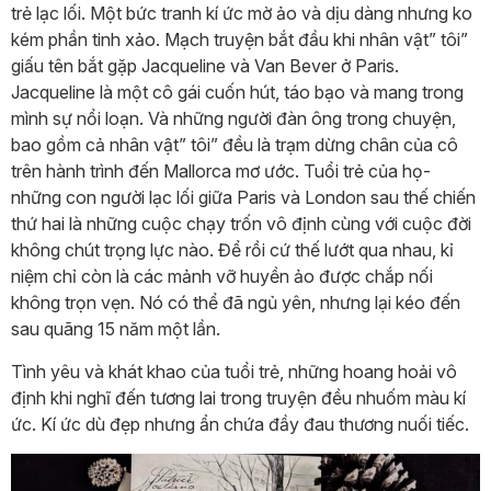
trẻ lạc lối. Một bức tranh kí ức mờ ảo và dịu dàng nhưng ko
kém phần tinh xảo. Mạch truyện bắt đầu khi nhân vật” tôi”
giấu tên bắt gặp Jacqueline và Van Bever ở Paris.
Jacqueline là một cô gái cuốn hút, táo bạo và mang trong
mình sự nổi loạn. Và những người đàn ông trong chuyện,
bao gồm cả nhân vật” tôi” đều là trạm dừng chân của cô
trên hành trình đến Mallorca mơ ước. Tuổi trẻ của họ-
những con người lạc lối giữa Paris và London sau thế chiến
thứ hai là những cuộc chạy trốn vô định cùng với cuộc đời
không chút trọng lực nào. Để rồi cứ thế lướt qua nhau, kỉ
niệm chỉ còn là các mảnh vỡ huyền ảo được chắp nối
không trọn vẹn. Nó có thể đã ngủ yên, nhưng lại kéo đến
sau quãng 15 năm một lần.
Tình yêu và khát khao của tuổi trẻ, những hoang hoải vô
định khi nghĩ đến tương lai trong truyện đều nhuốm màu kí
ức. Kí ức dù đẹp nhưng ẩn chứa đầy đau thương nuối tiếc.