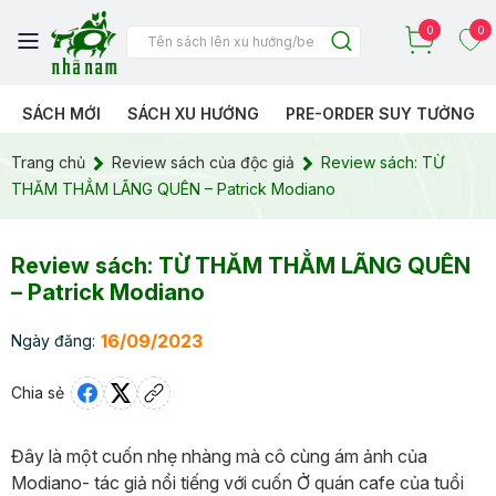
0
0
SÁCH MỚI
SÁCH XU HƯỚNG
PRE-ORDER SUY TƯỞNG
Trang chủ
Review sách của độc giả
Review sách: TỪ
THĂM THẲM LÃNG QUÊN – Patrick Modiano
Review sách: TỪ THĂM THẲM LÃNG QUÊN
– Patrick Modiano
16/09/2023
Ngày đăng:
Chia sẻ
Đây là một cuốn nhẹ nhàng mà cô cùng ám ảnh của
Modiano- tác giả nổi tiếng với cuốn Ở quán cafe của tuổi