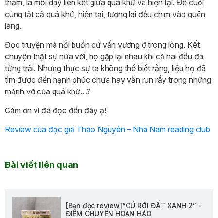
thẳm, là mối dây liên kết giữa quá khứ và hiện tại. Để cuối
cùng tất cả quá khứ, hiện tại, tương lai đều chìm vào quên
lãng.
Đọc truyện mà nỗi buồn cứ vấn vương ở trong lòng. Kết
chuyện thật sự nửa vời, họ gặp lại nhau khi cả hai đều đã
từng trải. Nhưng thực sự ta không thể biết rằng, liệu họ đã
tìm được đến hạnh phúc chưa hay vẫn run rẩy trong những
mảnh vỡ của quá khứ…?
Cảm ơn vì đã đọc đến đây ạ!
Review của độc giả Thảo Nguyên – Nhã Nam reading club
Bài viết liên quan
[Bạn đọc review]“CÚ RỜI ĐẤT XANH 2” -
ĐIỂM CHUYỂN HOÀN HẢO