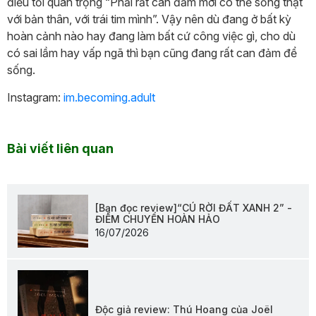
điều tối quan trọng “Phải rất can đảm mới có thể sống thật
với bản thân, với trái tim mình”. Vậy nên dù đang ở bất kỳ
hoàn cảnh nào hay đang làm bất cứ công việc gì, cho dù
có sai lầm hay vấp ngã thì bạn cũng đang rất can đảm để
sống.
Instagram:
im.becoming.adult
Bài viết liên quan
[Bạn đọc review]“CÚ RỜI ĐẤT XANH 2” -
ĐIỂM CHUYỂN HOÀN HẢO
16/07/2026
Độc giả review: Thú Hoang của Joël