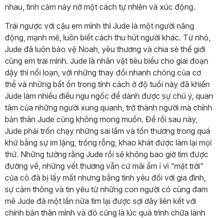
nhau, tình cảm nảy nở một cách tự nhiên và xúc động.
Trái ngược với cậu em mình thì Jude là một người năng
động, mạnh mẽ, luôn biết cách thu hút người khác. Từ nhỏ,
Jude đã luôn bảo vệ Noah, yêu thương và chia sẻ thế giới
cùng em trai mình. Jude là nhân vật tiêu biểu cho giai đoạn
dậy thì nổi loạn, với những thay đổi nhanh chóng của cơ
thể và những bất ổn trong tính cách ở độ tuổi này đã khiến
Jude làm nhiều điều ngu ngốc để dành được sự chú ý, quan
tâm của những người xung quanh, trở thành người mà chính
bản thân Jude cũng không mong muốn. Để rồi sau này,
Jude phải trốn chạy những sai lầm và tổn thương trong quá
khứ bằng sự im lặng, trống rỗng, khao khát được làm lại mọi
thứ. Những tưởng rằng Jude rồi sẽ không bao giờ tìm được
đường về, những vết thương vẫn cứ mãi ẩm ỉ vì “mặt trời”
của cô đã bị lấy mất nhưng bằng tình yêu đối với gia đình,
sự cảm thông và tin yêu từ những con người có cùng đam
mê Jude đã một lần nữa tìm lại được sợi dây liên kết với
chính bản thân mình và đó cũng là lúc quá trình chữa lành