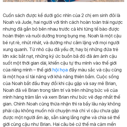
Cuốn sách được kể dưới góc nhìn của 2 chị em sinh đôi là
Noah và Jude, hai người với tính cách hoàn toàn trái ngược
nhưng đã gắn bó bên nhau trước cả khi từng tế bào được
hoàn thiện và nuôi dưỡng trong bụng mẹ. Noah là một cậu
bé rụt rè, nhút nhát, và dường như câm lặng với mọi người
xung quanh. Từ nhỏ cậu đã yếu ớt, hay bị những đứa trẻ
lớn xác bắt nạt, những ký ức buồn bã đó đã ám ảnh cậu
suốt một thời gian dài, khiến cậu tự thu mình vào thế giới
của riêng mình – thế giới
hội họa
đầy màu sắc và cậu cũng
là một họa sĩ tài năng với khả năng thiên bẩm. Cuộc sống
của Noah bắt đầu thay đổi khi cậu gặp và say mê Brian,
Noah đã vẽ Brian trong tâm trí và trên những bức vẽ của
mình hàng trăm lần và xem Brian như bức vẽ đẹp nhất thế
gian. Chính Noah cũng thừa nhận thì ra bấy lâu này không
phải cậu không muốn nói chuyện mà chỉ vì cậu chưa gặp
được một người ấm áp, sẵn sàng lắng nghe và chia sẻ thế
giới cùng cậu như Brian. Hai câu bé cứ thế mà cảm mến