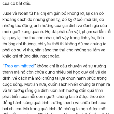
của cô bắt đầu.
Jude và Noah từ hai chị em gắn bó không rời, lại dần có
khoảng cách do những ghen tỵ, đố kỵ ở tuổi mới lớn, do
những tác động, ảnh hưởng của gia đình và đánh giá của
mọi người xung quanh. Họ đã phải dằn vặt, phạm sai lầm rồi
lại quay lại tha thứ cho nhau, bởi vậy trong tình yêu, tình
thương chỉ thương, chỉ yêu thôi thì không đủ mà chúng ta
phải có sự vị tha, sẵn sàng tha thứ cho những sai lầm và
khắc ghi những điều ngọt ngào.
“
Trao em mặt trời
” không chỉ là câu chuyện về sự trưởng
thành mà nó còn chứa đựng nhiều bài học quý giá về gia
đình, về cách mà mỗi chúng ta lựa chọn hạnh phúc trong
cuộc sống. Một lần nữa, cuốn sách khiến chúng ta nhận ra
và tin tưởng rằng gia đình luôn ảnh hưởng đến quá trình
phát triển của mỗi con người, chúng ta sẽ được theo dõi,
đồng hành cùng quá trình trưởng thành và chữa lành của
hai chị em. Mà trong quá trình đó chúng ta học được một