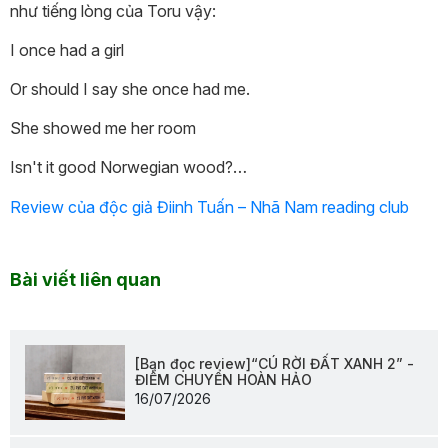
như tiếng lòng của Toru vậy:
I once had a girl
Or should I say she once had me.
She showed me her room
Isn't it good Norwegian wood?…
Review của độc giả Điinh Tuấn – Nhã Nam reading club
Bài viết liên quan
[Bạn đọc review]“CÚ RỜI ĐẤT XANH 2” -
ĐIỂM CHUYỂN HOÀN HẢO
16/07/2026