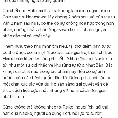
lớn của những người xung quanh.
Cái chết của Hatsumi thực ra không làm mình ngạc nhiên.
Chia tay với Nagasawa, lấy chồng 2 năm sau, và cứa tay tự
vẫn 2 năm sau nữa, có thể do sự không hòa hợp trong hôn
nhân, nhưng chắc chắn Nagasawa là một phần nguyên
nhân dẫn tới cái chết này.
Thêm nữa, theo như mình tìm hiểu, tại thời điểm này, tự tử
có thể được coi là một “trào lưu” của giới trẻ, thậm chí bác
Haruki còn khéo léo lồng chi tiết về khu rừng nơi Naoko tự
tử, như một sự gợi nhắc về khu rừng tự tử ở Nhật Bản. Bất
kì một cái chết nào trong tác phẩm này đều có sự ảnh
hưởng của căn bệnh quốc dân đó. Dường như chỉ cần có
một chất xúc tác vừa đủ, họ sẵn sàng giải quyết vấn đề
theo cách tiêu cực nhất, nhưng với họ là cách đơn giản
nhất – tự tử.
Cũng không thể không nhắc tới Reiko, người “chị gái thứ
hai” của Naoko, người đã cùng Toru nỗ lực “cứu rỗi”