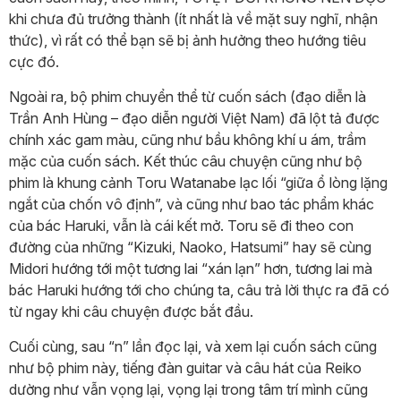
khi chưa đủ trưởng thành (ít nhất là về mặt suy nghĩ, nhận
thức), vì rất có thể bạn sẽ bị ảnh hưởng theo hướng tiêu
cực đó.
Ngoài ra, bộ phim chuyển thể từ cuốn sách (đạo diễn là
Trần Anh Hùng – đạo diễn người Việt Nam) đã lột tả được
chính xác gam màu, cũng như bầu không khí u ám, trầm
mặc của cuốn sách. Kết thúc câu chuyện cũng như bộ
phim là khung cảnh Toru Watanabe lạc lối “giữa ổ lòng lặng
ngắt của chốn vô định”, và cũng như bao tác phẩm khác
của bác Haruki, vẫn là cái kết mở. Toru sẽ đi theo con
đường của những “Kizuki, Naoko, Hatsumi” hay sẽ cùng
Midori hướng tới một tương lai “xán lạn” hơn, tương lai mà
bác Haruki hướng tới cho chúng ta, câu trả lời thực ra đã có
từ ngay khi câu chuyện được bắt đầu.
Cuối cùng, sau “n” lần đọc lại, và xem lại cuốn sách cũng
như bộ phim này, tiếng đàn guitar và câu hát của Reiko
dường như vẫn vọng lại, vọng lại trong tâm trí mình cũng