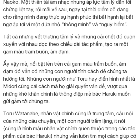
Naoko. Một thiên tài âm nhạc nhưng áp lực tâm lý dẫn tới
chứng liệt tay, rồi mãi về sau, ngay tại thời điểm cô đang
cho rằng mình đang thực sự hạnh phúc thì bất hạnh lại bất
ngờ ập tới vì một đứa nhỏ “thông minh” và “nguy hiểm”.
Tất cả những vết thương tâm lý và những cái chết đó cuộn
xuyến với nhau dọc theo chiều dài tác phẩm, tạo ra một
gam màu trầm buồn, ảm đạm.
Ấy vậy mà, nổi bật lên trên cái gam màu trầm buồn, ảm
đạm đó vẫn có những con người tính cách để chúng ta
hướng tới. Những con người như Toru hay điển hình nhất là
Midori cùng cái cách mà họ giải quyết vấn đề, vượt qua
những khó khăn chính là thông điệp mà bác Haruki muốn
gửi gắm tới chúng ta.
Toru Watanabe, nhân vật chính cũng là trung tâm, cầu nối
của những câu chuyện, một con người trầm lặng, ít nói
(cũng là hình mẫu nhân vật chính quen thuộc trong các tác
phẩm của bác Haruki) nhưng vẫn luôn tìm mọi cách giúp cô