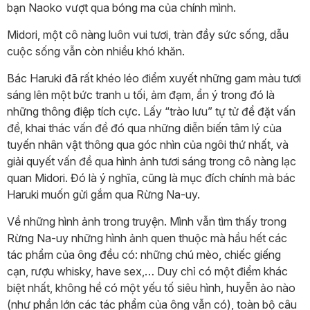
bạn Naoko vượt qua bóng ma của chính mình.
Midori, một cô nàng luôn vui tươi, tràn đầy sức sống, dẫu
cuộc sống vẫn còn nhiều khó khăn.
Bác Haruki đã rất khéo léo điểm xuyết những gam màu tươi
sáng lên một bức tranh u tối, ảm đạm, ẩn ý trong đó là
những thông điệp tích cực. Lấy “trào lưu” tự tử để đặt vấn
đề, khai thác vấn đề đó qua những diễn biến tâm lý của
tuyến nhân vật thông qua góc nhìn của ngôi thứ nhất, và
giải quyết vấn đề qua hình ảnh tươi sáng trong cô nàng lạc
quan Midori. Đó là ý nghĩa, cũng là mục đích chính mà bác
Haruki muốn gửi gắm qua Rừng Na-uy.
Về những hình ảnh trong truyện. Mình vẫn tìm thấy trong
Rừng Na-uy những hình ảnh quen thuộc mà hầu hết các
tác phẩm của ông đều có: những chú mèo, chiếc giếng
cạn, rượu whisky, have sex,… Duy chỉ có một điểm khác
biệt nhất, không hề có một yếu tố siêu hình, huyễn ảo nào
(như phần lớn các tác phẩm của ông vẫn có), toàn bộ câu