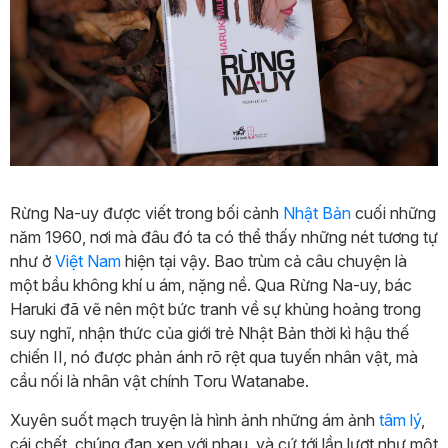
Rừng Na-uy được viết trong bối cảnh
Nhật Bản
cuối những
năm 1960, nơi mà đâu đó ta có thể thấy những nét tương tự
như ở
Việt Nam
hiện tại vậy. Bao trùm cả câu chuyện là
một bầu không khí u ám, nặng nề. Qua Rừng Na-uy, bác
Haruki đã vẽ nên một bức tranh về sự khủng hoảng trong
suy nghĩ, nhận thức của giới trẻ Nhật Bản thời kì hậu thế
chiến II, nó được phản ánh rõ rệt qua tuyến nhân vật, mà
cầu nối là nhân vật chính Toru Watanabe.
Xuyên suốt mạch truyện là hình ảnh những ám ảnh
tâm lý
,
cái chết, chúng đan xen với nhau, và cứ tới lần lượt như một