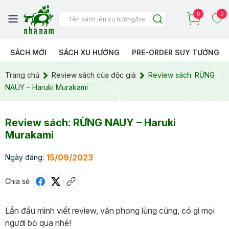
0
0
SÁCH MỚI
SÁCH XU HƯỚNG
PRE-ORDER SUY TƯỞNG
Trang chủ
Review sách của độc giả
Review sách: RỪNG
NAUY – Haruki Murakami
Review sách: RỪNG NAUY – Haruki
Murakami
15/09/2023
Ngày đăng:
Chia sẻ
Lần đầu mình viết review, văn phong lủng củng, có gì mọi
người bỏ qua nhé!