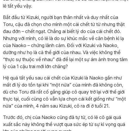
lẽ tất yếu vậy.
Bắt đầu từ Kizuki, người bạn thân nhất và duy nhất của
Toru, cậu đã chọn cho mình một cái chết từ từ nhưng thật
đau đớn – chết ngạt. Chẳng ai biết lý do của cái chết đó.
Nhưng với mình, có lẽ là do sự khúc mắc về căn bệnh kì lạ
của Naoko – chứng lãnh cảm. Đối với Kizuki và Naoko,
dường như họ là cả thế giới của nhau. Và việc không thể
“thực sự thuộc về nhau” đã để lại một sự ám ảnh trong tâm
lý của 1 cậu trai mới lớn chăng?
Hệ quả tất yếu sau cái chết của Kizuki là Naoko gần như
mất đi lý do tồn tại khi “một nửa” của mình đã không còn,
dù cho Toru đã rất cố gắng giúp cô quay trở lại với thế giới
thực tại, cuối cùng cô vẫn lựa chọn cái kết giống như “một
nửa” của mình, 4 năm sau Kizuki, cô ra đi ở tuổi 21.
Trước đó, chị của Naoko cũng đã tự tử, có lẽ cô gái quá
xuất sắc này không thể vượt qua sức ép từ sự kì vọng quá