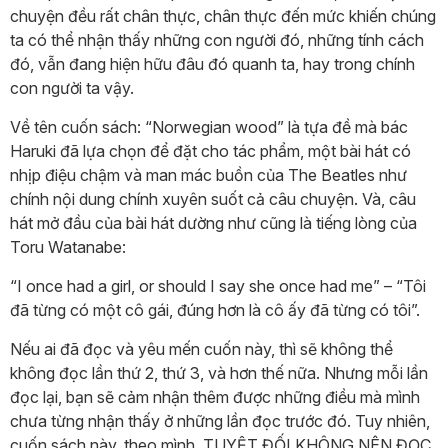
chuyện đều rất chân thực, chân thực đến mức khiến chúng
ta có thể nhận thấy những con người đó, những tính cách
đó, vẫn đang hiện hữu đâu đó quanh ta, hay trong chính
con người ta vậy.
Về tên cuốn sách: “Norwegian wood” là tựa đề mà bác
Haruki đã lựa chọn để đặt cho tác phẩm, một bài hát có
nhịp điệu chậm và man mác buồn của The Beatles như
chính nội dung chính xuyên suốt cả câu chuyện. Và, câu
hát mở đầu của bài hát dường như cũng là tiếng lòng của
Toru Watanabe:
“I once had a girl, or should I say she once had me” – “Tôi
đã từng có một cô gái, đúng hơn là cô ấy đã từng có tôi”.
Nếu ai đã đọc và yêu mến cuốn này, thì sẽ không thể
không đọc lần thứ 2, thứ 3, và hơn thế nữa. Nhưng mỗi lần
đọc lại, bạn sẽ cảm nhận thêm được những điều mà mình
chưa từng nhận thấy ở những lần đọc trước đó. Tuy nhiên,
cuốn sách này, theo mình, TUYỆT ĐỐI KHÔNG NÊN ĐỌC