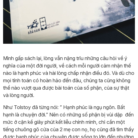
Mình gấp sách lại, lòng vẫn nặng trĩu những câu hỏi về ý
nghĩa của một đời người, về cách mỗi người cảm nhận thế
nào là hạnh phúc và hài lòng chấp nhận điều đó. Và dù cho
mọi tính toán có hoàn hảo đến đâu, chúng ta cũng không
thể nào vượt qua được bài toán của số phận, của sự thật
và lòng người.
Như Tolstoy đã từng nói: ” Hạnh phúc là ngụ ngôn. Bất
hạnh là chuyện đời.” Nên có những số phận bị vùi dập đến
mức ở cận kề giây phút kết liễu chính mình, chỉ cần một
tiếng chuông gõ cửa của 2 mẹ con nọ, họ cũng đã tìm thấy
được hạnh phúc của chuyện được sống to lớn đến nhường