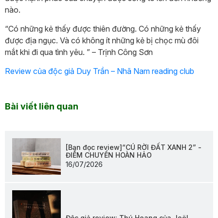
nào.
“Có những kẻ thấy được thiên đường. Có những kẻ thấy
được địa ngục. Và có không ít những kẻ bị chọc mù đôi
mắt khi đi qua tình yêu. ” – Trịnh Công Sơn
Review của độc giả Duy Trần – Nhã Nam reading club
Bài viết liên quan
[Bạn đọc review]“CÚ RỜI ĐẤT XANH 2” -
ĐIỂM CHUYỂN HOÀN HẢO
16/07/2026
Độc giả review: Thú Hoang của Joël