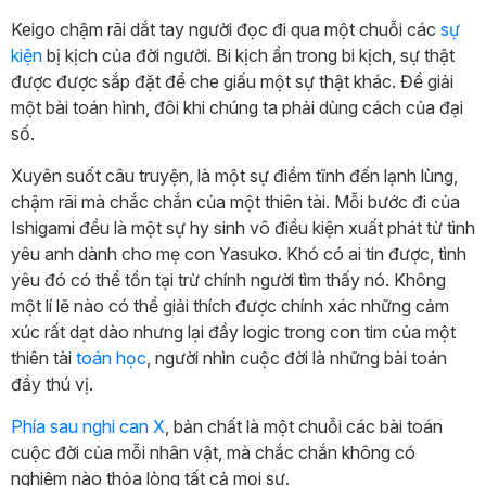
Keigo chậm rãi dắt tay người đọc đi qua một chuỗi các
sự
kiện
bị kịch của đời người. Bi kịch ẩn trong bi kịch, sự thật
được được sắp đặt để che giấu một sự thật khác. Để giải
một bài toán hình, đôi khi chúng ta phải dùng cách của đại
số.
Xuyên suốt câu truyện, là một sự điềm tĩnh đến lạnh lùng,
chậm rãi mà chắc chắn của một thiên tài. Mỗi bước đi của
Ishigami đều là một sự hy sinh vô điều kiện xuất phát từ tình
yêu anh dành cho mẹ con Yasuko. Khó có ai tin được, tình
yêu đó có thể tồn tại trừ chính người tìm thấy nó. Không
một lí lẽ nào có thể giải thích được chính xác những cảm
xúc rất dạt dào nhưng lại đầy logic trong con tim của một
thiên tài
toán học
, người nhìn cuộc đời là những bài toán
đầy thú vị.
Phía sau nghi can X
, bản chất là một chuỗi các bài toán
cuộc đời của mỗi nhân vật, mà chắc chắn không có
nghiệm nào thỏa lòng tất cả mọi sự.