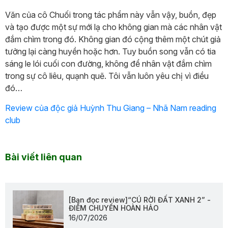
Văn của cô Chuối trong tác phẩm này vẫn vậy, buồn, đẹp
và tạo được một sự mới lạ cho không gian mà các nhân vật
đắm chìm trong đó. Không gian đó cộng thêm một chút giả
tưởng lại càng huyền hoặc hơn. Tuy buồn song vẫn có tia
sáng le lói cuối con đường, không để nhân vật đắm chìm
trong sự cô liêu, quạnh quẽ. Tôi vẫn luôn yêu chị vì điều
đó…
Review của độc giả Huỳnh Thu Giang – Nhã Nam reading
club
Bài viết liên quan
[Bạn đọc review]“CÚ RỜI ĐẤT XANH 2” -
ĐIỂM CHUYỂN HOÀN HẢO
16/07/2026