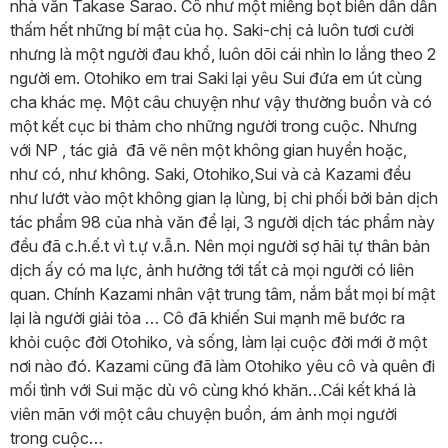
nhà văn Takase Sarao. Cô như một miếng bọt biển dần dần
thấm hết những bí mật của họ. Saki-chị cả luôn tươi cười
nhưng là một người đau khổ, luôn dõi cái nhìn lo lắng theo 2
người em. Otohiko em trai Saki lại yêu Sui đứa em út cùng
cha khác mẹ. Một câu chuyện như vậy thường buồn và có
một kết cục bi thảm cho những người trong cuộc. Nhưng
với NP , tác giả đã vẽ nên một không gian huyền hoặc,
như có, như không. Saki, Otohiko,Sui và cả Kazami đều
như lướt vào một không gian lạ lùng, bị chi phối bởi bản dịch
tác phẩm 98 của nhà văn để lại, 3 người dịch tác phẩm này
đều đã c.h.ế.t vì t.ự v.ẫ.n. Nên mọi người sợ hãi tự thân bản
dịch ấy có ma lực, ảnh hưởng tới tất cả mọi người có liên
quan. Chính Kazami nhân vật trung tâm, nắm bắt mọi bí mật
lại là người giải tỏa … Cô đã khiến Sui mạnh mẽ bước ra
khỏi cuộc đời Otohiko, và sống, làm lại cuộc đời mới ở một
nơi nào đó. Kazami cũng đã làm Otohiko yêu cô và quên đi
mối tình với Sui mặc dù vô cùng khó khăn…Cái kết khá là
viên mãn với một câu chuyện buồn, ám ảnh mọi người
trong cuộc…