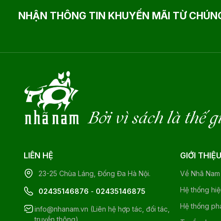
NHẬN THÔNG TIN KHUYẾN MÃI TỪ CHÚNG
Bởi vì sách là thế g
LIÊN HỆ
GIỚI THIỆ
23-25 Chùa Láng, Đống Đa Hà Nội.
Về Nhã Nam
Hệ thống hi
02435146876
-
02435146875
Hệ thống ph
info@nhanam.vn (Liên hệ hợp tác, đối tác,
truyền thông)