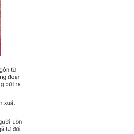
Ngôn từ
ững đoạn
ng dứt ra
n xuất
gười luồn
ã tư đời.