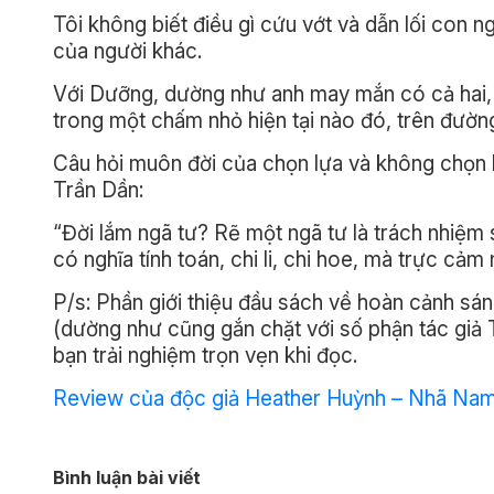
Tôi không biết điều gì cứu vớt và dẫn lối con 
của người khác.
Với Dưỡng, dường như anh may mắn có cả hai, k
trong một chấm nhỏ hiện tại nào đó, trên đường 
Câu hỏi muôn đời của chọn lựa và không chọn l
Trần Dần:
“Đời lắm ngã tư? Rẽ một ngã tư là trách nhiệm s
có nghĩa tính toán, chi li, chi hoe, mà trực cảm
P/s: Phần giới thiệu đầu sách về hoàn cảnh sán
(dường như cũng gắn chặt với số phận tác giả T
bạn trải nghiệm trọn vẹn khi đọc.
Review của độc giả Heather Huỳnh – Nhã Nam
Bình luận bài viết