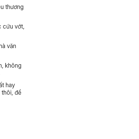
êu thương
 cứu vớt,
hà văn
ận, không
.
ất hay
thôi, để