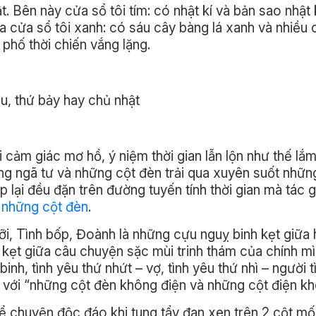
. Bên này cửa sổ tôi tím: có nhật kí và bản sao nhật k
 cửa sổ tôi xanh: có sáu cây bàng lá xanh và nhiều
phố thời chiến vắng lặng.
u, thứ bảy hay chủ nhật
 cảm giác mơ hồ, ý niệm thời gian lẫn lộn như thế lắ
g ngã tư và những cột đèn trải qua xuyên suốt nhữn
 lại đều đặn trên đường tuyến tính thời gian mà tác g
 những cột đèn
.
, Tình bốp, Đoành là những cựu nguỵ binh kẹt giữa 
 kẹt giữa câu chuyện sặc mùi trinh thám của chính mì
nh, tình yêu thứ nhứt – vợ, tình yêu thứ nhì – người t
ư với “những cột đèn không điện và những cột điện kh
 chuyện độc đáo khi tung tẩy đan xen trên 2 cột mố