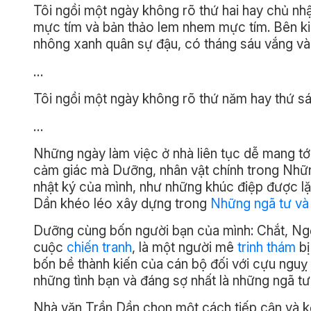
Tôi ngồi một ngày không rõ thứ hai hay chủ nhật
mực tím và bản thảo lem nhem mực tím. Bên kia
nhông xanh quân sự đậu, có tháng sáu vắng và 
…
Tôi ngồi một ngày không rõ thứ năm hay thứ sá
…
Những ngày làm việc ở nhà liên tục dễ mang tới
cảm giác mà Dưỡng, nhân vật chính trong Nhữn
nhật ký của mình, như những khúc điệp được lặp
Dần khéo léo xây dựng trong
Những ngã tư và
Dưỡng cùng bốn người bạn của mình: Chắt, Ngỡi
cuộc
chiến tranh
, là một người mê
trinh thám
bị
bốn bề thành kiến của cán bộ đối với cựu nguỵ bi
những tình bạn và đáng sợ nhất là những ngã t
Nhà văn Trần Dần chọn một cách tiếp cận và kể