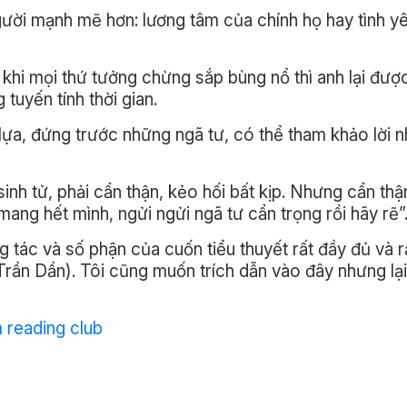
người mạnh mẽ hơn: lương tâm của chính họ hay tình y
hi mọi thứ tưởng chừng sắp bùng nổ thì anh lại được
tuyến tính thời gian.
ựa, đứng trước những ngã tư, có thể tham khảo lời n
inh tử, phải cẩn thận, kẻo hối bất kịp. Nhưng cẩn th
 mang hết mình, ngửi ngửi ngã tư cẩn trọng rồi hãy rẽ”
g tác và số phận của cuốn tiểu thuyết rất đầy đủ và r
rần Dần). Tôi cũng muốn trích dẫn vào đây nhưng lại 
 reading club