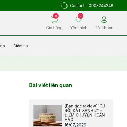
Contact:
0903244248
0
0
Giỏ hàng
Yêu thích
Tài khoản
ành
Điểm tin
Bài viết liên quan
[Bạn đọc review]“CÚ
RỜI ĐẤT XANH 2” -
ĐIỂM CHUYỂN HOÀN
HẢO
16/07/2026