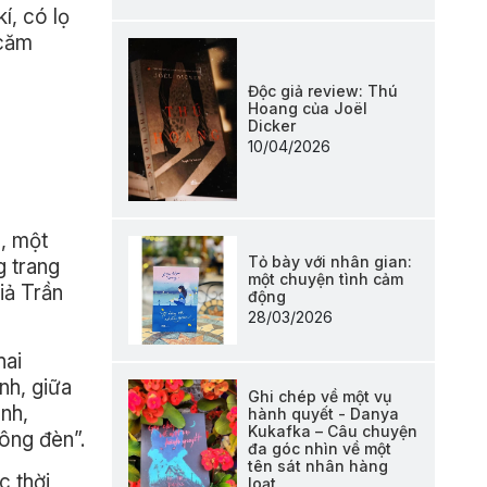
í, có lọ
 căm
Độc giả review: Thú
Hoang của Joël
Dicker
10/04/2026
m, một
Tỏ bày với nhân gian:
g trang
một chuyện tình cảm
iả Trần
động
28/03/2026
hai
nh, giữa
Ghi chép về một vụ
ình,
hành quyết - Danya
Kukafka – Câu chuyện
ông đèn”.
đa góc nhìn về một
tên sát nhân hàng
c thời
loạt