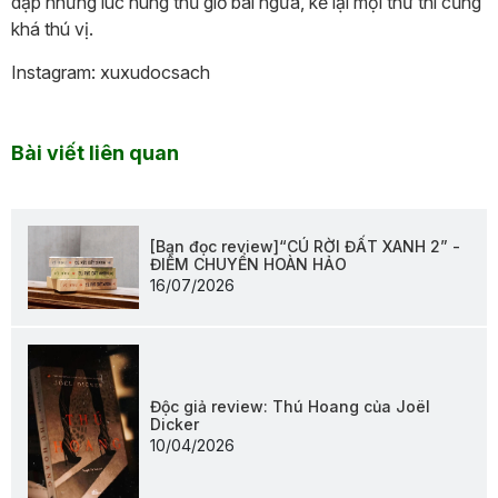
dập nhưng lúc hung thủ giở bài ngửa, kể lại mọi thứ thì cũng
khá thú vị.
Instagram: xuxudocsach
Bài viết liên quan
[Bạn đọc review]“CÚ RỜI ĐẤT XANH 2” -
ĐIỂM CHUYỂN HOÀN HẢO
16/07/2026
Độc giả review: Thú Hoang của Joël
Dicker
10/04/2026