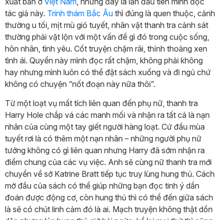
xuất bản ở
Việt Nam
, nhưng đây là lần đầu tiên mình đọc
tác giả này.
Trinh thám
Bắc Âu
thì đúng là quen thuộc, cảnh
thường u tối, mịt mù gió tuyết, nhân vật thanh tra cảnh sát
thường phải vật lộn với một vấn đề gì đó trong cuộc sống,
hôn nhân, tình yêu. Cốt truyện chậm rãi, thỉnh thoảng xen
tình ái. Quyển này mình đọc rất chậm, không phải không
hay nhưng mình luôn có thể đặt sách xuống và đi ngủ chứ
không có chuyện “nốt đoạn này nữa thôi”.
Từ một loạt vụ mất tích liên quan đến phụ nữ, thanh tra
Harry Hole chắp vá các manh mối và nhận ra tất cả là nạn
nhân của cùng một tay giết người hàng loạt. Cứ đầu mùa
tuyết rơi là có thêm một nạn nhân – những người phụ nữ
tưởng không có gì liên quan nhưng Harry đã sớm nhận ra
điểm chung của các vụ việc. Anh sẽ cùng nữ thanh tra mới
chuyển về sở Katrine Bratt tiếp tục truy lùng hung thủ. Cách
mở đầu của sách có thể giúp những bạn đọc tinh ý dần
đoán được động cơ, còn hung thủ thì có thể đến giữa sách
là sẽ có chút linh cảm đó là ai. Mạch truyện không thật dồn