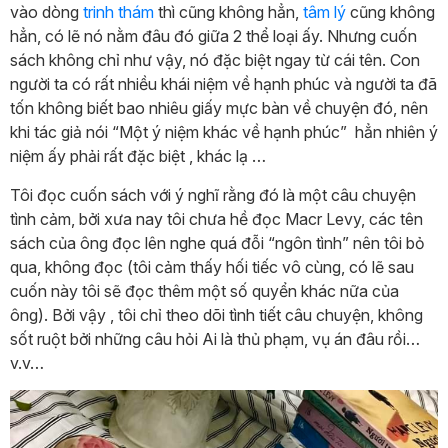
vào dòng
trinh thám
thì cũng không hẳn,
tâm lý
cũng không
hẳn, có lẽ nó nằm đâu đó giữa 2 thể loại ấy. Nhưng cuốn
sách không chỉ như vậy, nó đặc biệt ngay từ cái tên. Con
người ta có rất nhiều khái niệm về hạnh phúc và người ta đã
tốn không biết bao nhiêu giấy mực bàn về chuyện đó, nên
khi tác giả nói “Một ý niệm khác về hạnh phúc” hẳn nhiên ý
niệm ấy phải rất đặc biệt , khác lạ …
Tôi đọc cuốn sách với ý nghĩ rằng đó là một câu chuyện
tình cảm, bởi xưa nay tôi chưa hề đọc Macr Levy, các tên
sách của ông đọc lên nghe quá đỗi “ngôn tình” nên tôi bỏ
qua, không đọc (tôi cảm thấy hối tiếc vô cùng, có lẽ sau
cuốn này tôi sẽ đọc thêm một số quyển khác nữa của
ông). Bởi vậy , tôi chỉ theo dõi tình tiết câu chuyện, không
sốt ruột bởi những câu hỏi Ai là thủ phạm, vụ án đâu rồi…
v.v…