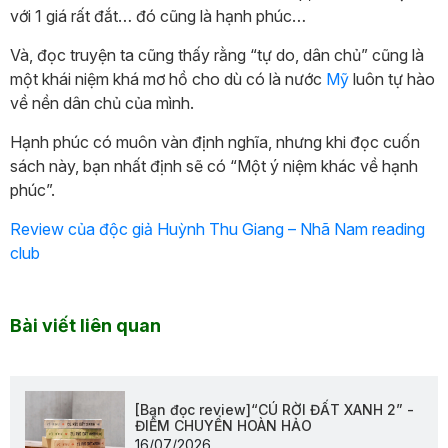
với 1 giá rất đắt… đó cũng là hạnh phúc…
Và, đọc truyện ta cũng thấy rằng “tự do, dân chủ” cũng là
một khái niệm khá mơ hồ cho dù có là nước
Mỹ
luôn tự hào
về nền dân chủ của mình.
Hạnh phúc có muôn vàn định nghĩa, nhưng khi đọc cuốn
sách này, bạn nhất định sẽ có “Một ý niệm khác về hạnh
phúc”.
Review của độc giả Huỳnh Thu Giang – Nhã Nam reading
club
Bài viết liên quan
[Bạn đọc review]“CÚ RỜI ĐẤT XANH 2” -
ĐIỂM CHUYỂN HOÀN HẢO
16/07/2026