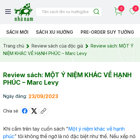
0
0
SÁCH MỚI
SÁCH XU HƯỚNG
PRE-ORDER SUY TƯỞNG
Trang chủ
Review sách của độc giả
Review sách: MỘT Ý
NIỆM KHÁC VỀ HẠNH PHÚC – Marc Levy
Review sách: MỘT Ý NIỆM KHÁC VỀ HẠNH
PHÚC – Marc Levy
23/09/2023
Ngày đăng:
Chia sẻ
Khi cầm trên tay cuốn sách “
Một ý niệm khác về hạnh
phúc
” tôi không thể ngờ là nó đặc biệt như thế. Nếu xếp nó