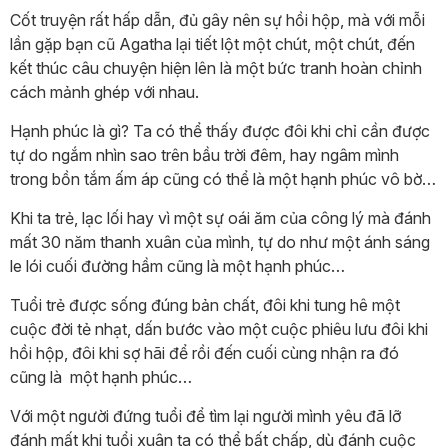
Cốt truyện rất hấp dẫn, đủ gây nên sự hồi hộp, mà với mỗi
lần gặp bạn cũ Agatha lại tiết lột một chút, một chút, đến
kết thúc câu chuyện hiện lên là một bức tranh hoàn chỉnh
cách mảnh ghép với nhau.
Hạnh phúc là gì? Ta có thể thấy được đôi khi chỉ cần được
tự do ngắm nhìn sao trên bầu trời đêm, hay ngâm mình
trong bồn tắm ấm áp cũng có thể là một hạnh phúc vô bờ…
Khi ta trẻ, lạc lối hay vì một sự oái ăm của công lý mà đánh
mất 30 năm thanh xuân của mình, tự do như một ánh sáng
le lói cuối đường hầm cũng là một hạnh phúc…
Tuổi trẻ được sống đúng bản chất, đôi khi tung hê một
cuộc đời tẻ nhạt, dấn bước vào một cuộc phiêu lưu đôi khi
hồi hộp, đôi khi sợ hãi để rồi đến cuối cùng nhận ra đó
cũng là một hạnh phúc…
Với một người đứng tuổi để tìm lại người mình yêu đã lỡ
đánh mất khi tuổi xuân ta có thể bất chấp, dù đánh cuộc