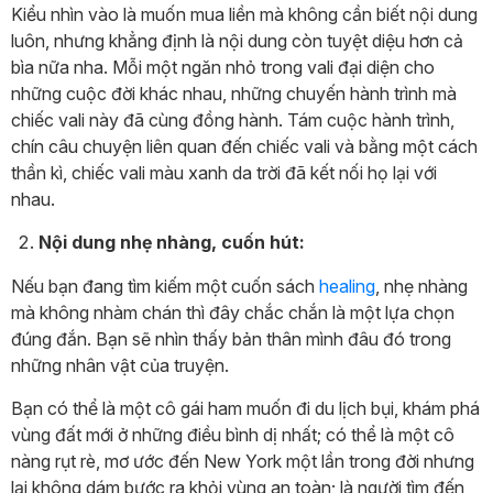
Kiểu nhìn vào là muốn mua liền mà không cần biết nội dung
luôn, nhưng khẳng định là nội dung còn tuyệt diệu hơn cả
bìa nữa nha. Mỗi một ngăn nhỏ trong vali đại diện cho
những cuộc đời khác nhau, những chuyến hành trình mà
chiếc vali này đã cùng đồng hành. Tám cuộc hành trình,
chín câu chuyện liên quan đến chiếc vali và bằng một cách
thần kì, chiếc vali màu xanh da trời đã kết nối họ lại với
nhau.
Nội dung nhẹ nhàng, cuốn hút:
Nếu bạn đang tìm kiếm một cuốn sách
healing
, nhẹ nhàng
mà không nhàm chán thì đây chắc chắn là một lựa chọn
đúng đắn. Bạn sẽ nhìn thấy bản thân mình đâu đó trong
những nhân vật của truyện.
Bạn có thể là một cô gái ham muốn đi du lịch bụi, khám phá
vùng đất mới ở những điều bình dị nhất; có thể là một cô
nàng rụt rè, mơ ước đến New York một lần trong đời nhưng
lại không dám bước ra khỏi vùng an toàn; là người tìm đến