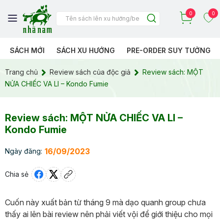
0
0
SÁCH MỚI
SÁCH XU HƯỚNG
PRE-ORDER SUY TƯỞNG
Trang chủ
Review sách của độc giả
Review sách: MỘT
NỬA CHIẾC VA LI – Kondo Fumie
Review sách: MỘT NỬA CHIẾC VA LI –
Kondo Fumie
16/09/2023
Ngày đăng:
Chia sẻ
Cuốn này xuất bản từ tháng 9 mà dạo quanh group chưa
thấy ai lên bài review nên phải viết vội để giới thiệu cho mọi