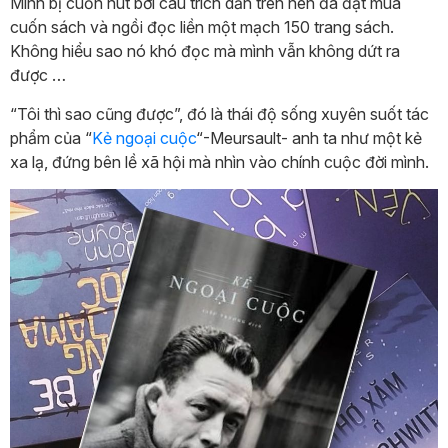
Mình bị cuốn hút bởi câu trích dẫn trên nên đã đặt mua
cuốn sách và ngồi đọc liền một mạch 150 trang sách.
Không hiểu sao nó khó đọc mà mình vẫn không dứt ra
được …
“Tôi thì sao cũng được”, đó là thái độ sống xuyên suốt tác
phẩm của “
Kẻ ngoại cuộc
“-Meursault- anh ta như một kẻ
xa lạ, đứng bên lề xã hội mà nhìn vào chính cuộc đời mình.