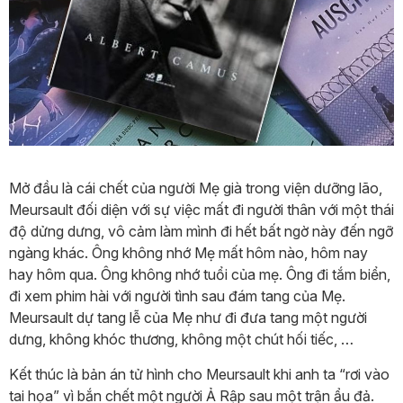
Mở đầu là cái chết của người Mẹ già trong viện dưỡng lão,
Meursault đối diện với sự việc mất đi người thân với một thái
độ dửng dưng, vô cảm làm mình đi hết bất ngờ này đến ngỡ
ngàng khác. Ông không nhớ Mẹ mất hôm nào, hôm nay
hay hôm qua. Ông không nhớ tuổi của mẹ. Ông đi tắm biển,
đi xem phim hài với người tình sau đám tang của Mẹ.
Meursault dự tang lễ của Mẹ như đi đưa tang một người
dưng, không khóc thương, không một chút hối tiếc, …
Kết thúc là bản án tử hình cho Meursault khi anh ta “rơi vào
tai họa” vì bắn chết một người Ả Rập sau một trận ẩu đả.