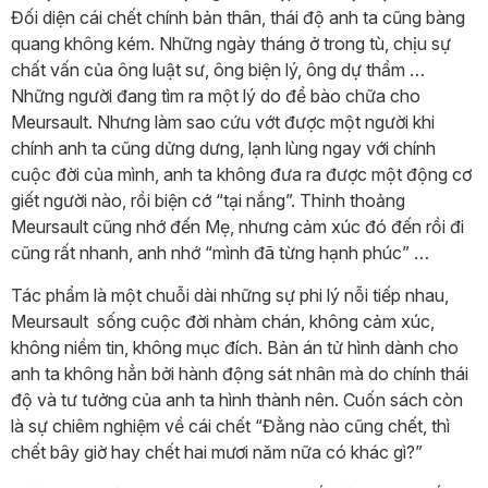
Đối diện cái chết chính bản thân, thái độ anh ta cũng bàng
quang không kém. Những ngày tháng ở trong tù, chịu sự
chất vấn của ông luật sư, ông biện lý, ông dự thẩm …
Những người đang tìm ra một lý do để bào chữa cho
Meursault. Nhưng làm sao cứu vớt được một người khi
chính anh ta cũng dửng dưng, lạnh lùng ngay với chính
cuộc đời của mình, anh ta không đưa ra được một động cơ
giết người nào, rồi biện cớ “tại nắng”. Thỉnh thoảng
Meursault cũng nhớ đến Mẹ, nhưng cảm xúc đó đến rồi đi
cũng rất nhanh, anh nhớ “mình đã từng hạnh phúc” …
Tác phẩm là một chuỗi dài những sự phi lý nỗi tiếp nhau,
Meursault sống cuộc đời nhàm chán, không cảm xúc,
không niềm tin, không mục đích. Bản án tử hình dành cho
anh ta không hẳn bởi hành động sát nhân mà do chính thái
độ và tư tưởng của anh ta hình thành nên. Cuốn sách còn
là sự chiêm nghiệm về cái chết “Đằng nào cũng chết, thì
chết bây giờ hay chết hai mươi năm nữa có khác gì?”