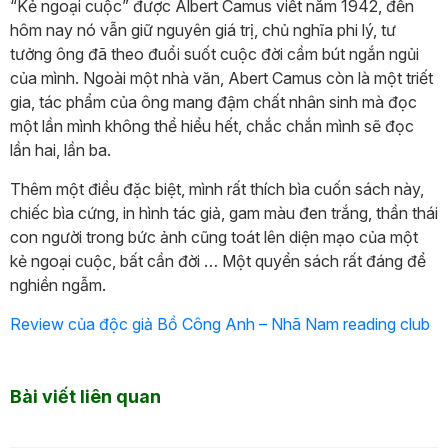
“Kẻ ngoại cuộc” được Albert Camus viết năm 1942, đến
hôm nay nó vẫn giữ nguyên giá trị, chủ nghĩa phi lý, tư
tưởng ông đã theo đuổi suốt cuộc đời cầm bút ngắn ngủi
của mình. Ngoài một nhà văn, Abert Camus còn là một triết
gia, tác phẩm của ông mang đậm chất nhân sinh mà đọc
một lần mình không thể hiểu hết, chắc chắn mình sẽ đọc
lần hai, lần ba.
Thêm một điều đặc biệt, mình rất thích bìa cuốn sách này,
chiếc bìa cứng, in hình tác giả, gam màu đen trắng, thần thái
con người trong bức ảnh cũng toát lên diện mạo của một
kẻ ngoại cuộc, bất cần đời … Một quyển sách rất đáng để
nghiền ngẫm.
Review của độc giả Bồ Công Anh – Nhã Nam reading club
Bài viết liên quan