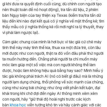
gì khi đưa ra quyết định cuối cùng, dù chính con người tạo
nên thuật toán để nó hoạt động), tra tấn dữ liệu, 2 phiên
bản Ngụy biện của tay thiện xạ Texas (kiểm tra/tra tấn dữ
liệu đến khi nào đạt kết quả có ý nghĩa về mặt thống kê; tìm
thấy mẫu có ý nghĩa thống kê rồi mới nghĩ ra lý thuyết, thay
vì phải làm ngược lại).
Cảm giác chung của mình là hơi bực vì tác giả cứ chê máy
tính thế này máy tính thế kia, thua xa một đứa trẻ, còn lâu
mới được như con người, thật ra đó vốn đâu phải thứ người
ta muốn hướng đến. Chẳng phải người ta chỉ muốn máy
móc làm giúp một số việc mà con người không thể làm
được, hoặc làm không hiệu quả bằng hay sao? Mình hiểu ý
tác giả không phải trách AI (nó có biết gì đâu) mà là những
người lạm dụng chúng, thổi phồng về sức mạnh của chúng,
cũng như sùng bái chúng; như ông viết phần kết luận, đại
khái trong khi chờ đợi đến ngày AI thông minh xêm xêm
con người, hãy “giữ thái độ hoài nghi trước các kịch
bản
khoa học
viễn tưởng khó tin và hãy cảnh giác với các