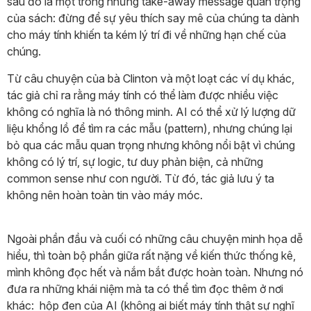
sau đó là một trong những take-away message quan trọng
của sách: đừng để sự yêu thích say mê của chúng ta dành
cho máy tính khiến ta kém lý trí đi về những hạn chế của
chúng.
Từ câu chuyện của bà Clinton và một loạt các ví dụ khác,
tác giả chỉ ra rằng máy tính có thể làm được nhiều việc
không có nghĩa là nó thông minh. AI có thể xử lý lượng dữ
liệu khổng lồ để tìm ra các mẫu (pattern), nhưng chúng lại
bỏ qua các mẫu quan trọng nhưng không nổi bật vì chúng
không có lý trí, sự logic, tư duy phản biện, cả những
common sense như con người. Từ đó, tác giả lưu ý ta
không nên hoàn toàn tin vào máy móc.
Ngoài phần đầu và cuối có những câu chuyện minh họa dễ
hiểu, thì toàn bộ phần giữa rất nặng về kiến thức thống kê,
mình không đọc hết và nắm bắt được hoàn toàn. Nhưng nó
đưa ra những khái niệm mà ta có thể tìm đọc thêm ở nơi
khác: hộp đen của AI (không ai biết máy tính thật sự nghĩ