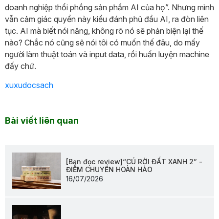
doanh nghiệp thổi phồng sản phẩm AI của họ”. Nhưng mình
vẫn cảm giác quyển này kiểu đánh phủ đầu AI, ra đòn liên
tục. AI mà biết nói năng, không rõ nó sẽ phản biện lại thế
nào? Chắc nó cũng sẽ nói tôi có muốn thế đâu, do mấy
người làm thuật toán và input data, rồi huấn luyện machine
đấy chứ.
xuxudocsach
Bài viết liên quan
[Bạn đọc review]“CÚ RỜI ĐẤT XANH 2” -
ĐIỂM CHUYỂN HOÀN HẢO
16/07/2026