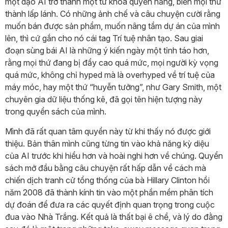
một dạo AI trở thành một từ khóa quyền năng, biến mọi thứ
thành lấp lánh. Có những ảnh chế và câu chuyện cười rằng
muốn bán được sản phẩm, muốn nâng tầm dự án của mình
lên, thì cứ gắn cho nó cái tag Trí tuệ nhân tạo. Sau giai
đoạn sùng bái AI là những ý kiến ngày một tỉnh táo hơn,
rằng mọi thứ đang bị đẩy cao quá mức, mọi người kỳ vọng
quá mức, không chỉ hyped mà là overhyped về trí tuệ của
máy móc, hay một thứ “huyễn tưởng”, như Gary Smith, một
chuyên gia dữ liệu thống kê, đã gọi tên hiện tượng này
trong quyển sách của mình.
Mình đã rất quan tâm quyển này từ khi thấy nó được giới
thiệu. Bản thân mình cũng từng tin vào khả năng kỳ diệu
của AI trước khi hiểu hơn và hoài nghi hơn về chúng. Quyển
sách mở đầu bằng câu chuyện rất hấp dẫn về cách mà
chiến dịch tranh cử tổng thống của bà Hillary Clinton hồi
năm 2008 đã thành kính tin vào một phần mềm phân tích
dự đoán để đưa ra các quyết định quan trọng trong cuộc
đua vào Nhà Trắng. Kết quả là thất bại ê chề, và lý do đằng