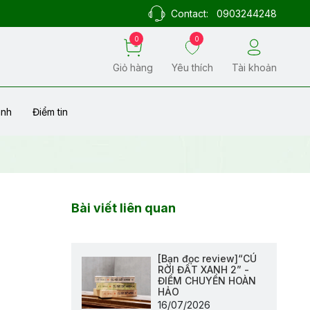
Contact:
0903244248
0
0
Giỏ hàng
Yêu thích
Tài khoản
ành
Điểm tin
Bài viết liên quan
[Bạn đọc review]“CÚ
RỜI ĐẤT XANH 2” -
ĐIỂM CHUYỂN HOÀN
HẢO
16/07/2026