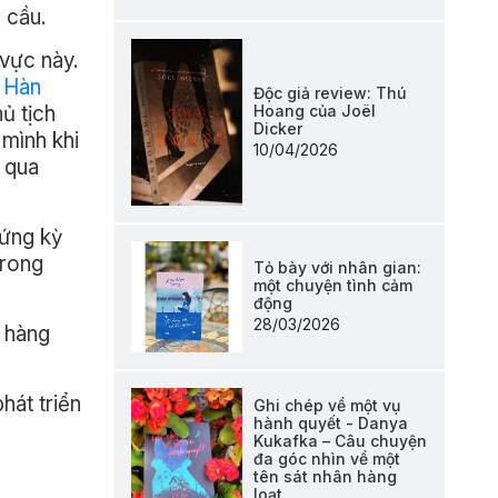
 cầu.
vực này.
m
Hàn
Độc giả review: Thú
Hoang của Joël
ủ tịch
Dicker
 mình khi
10/04/2026
ì qua
ứng kỳ
trong
Tỏ bày với nhân gian:
một chuyện tình cảm
động
28/03/2026
 hàng
hát triển
Ghi chép về một vụ
hành quyết - Danya
Kukafka – Câu chuyện
đa góc nhìn về một
tên sát nhân hàng
loạt