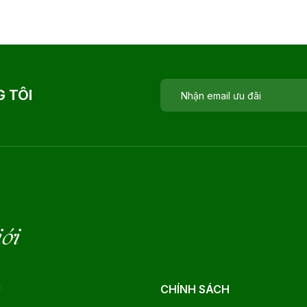
 TÔI
iới
U
CHÍNH SÁCH