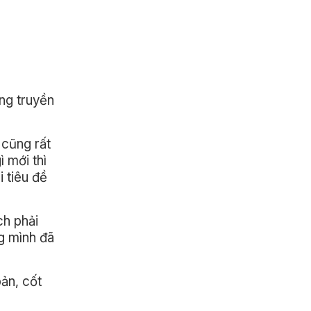
ing truyền
 cũng rất
 mới thì
i tiêu đề
ch phải
ng mình đã
ản, cốt