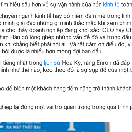
tìm hiểu sâu hơn về sự vận hành của nền
kinh tế
toàn
chuyên ngành kinh tế hay có niềm đam mê trong lĩnh 
p mình giải đáp những gì mình thắc mắc khi xem phi
 kia cho thấy doanh nghiệp đang khởi sắc; CEO hay Ch
phim Hàn có lồng ghép những vấn đề đó và trong đầu
 khi chẳng biết phải hỏi ai. Và rất cảm ơn điều đó, v
 hỏi được là nhiều hơn mong đợi ban đầu.
i tiếng nhất trong
lịch sử
Hoa Kỳ, rằng Enron đã đáp 
hính như thế nào, kéo theo đó là sự sụp đổ của một 
o để biến một khách hàng tiềm năng trở thành khách
iệp lại đóng một vai trò quan trọng trong quá trình p