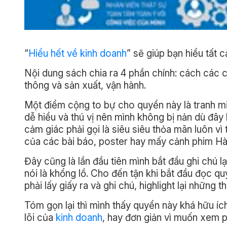
“
Hiểu hết về kinh doanh
” sẽ giúp bạn hiểu tất 
Nội dung sách chia ra 4 phần chính: cách các c
thông và sản xuất, vận hành.
Một điểm cộng to bự cho quyển này là tranh min
dễ hiểu và thú vị nên mình không bị nản dù đây 
cảm giác phải gọi là siêu siêu thỏa mãn luôn vì
của các bài báo, poster hay mấy cảnh phim Hà
Đây cũng là lần đầu tiên mình bắt đầu ghi chú l
nói là khổng lồ. Cho đến tận khi bắt đầu đọc qu
phải lấy giấy ra và ghi chú, highlight lại những
Tóm gọn lại thì mình thấy quyển này khá hữu í
lõi của
kinh doanh
, hay đơn giản vì muốn xem p