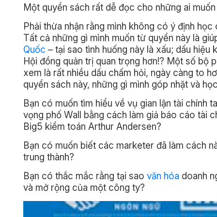
Một quyển sách rất dễ đọc cho những ai muốn 
Phải thừa nhận rằng mình không có ý định học 
Tất cả những gì mình muốn từ quyển này là giú
Quốc
– tại sao tình huống này là xấu; dấu hiệu
Hội đồng quản trị quan trọng hơn!? Một số bộ 
xem là rất nhiều dấu chấm hỏi, ngày càng to hơn
quyển sách này, những gì mình góp nhặt và học
Bạn có muốn tìm hiểu về vụ gian lận tài chính ta
vọng phố Wall bằng cách làm giả báo cáo tài c
Big5 kiểm toán Arthur Andersen?
Bạn có muốn biết các marketer đã làm cách nà
trung thành?
Bạn có thắc mắc rằng tại sao
văn hóa
doanh ngh
và mở rộng của một công ty?