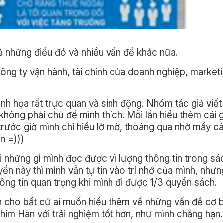
cả những điều đó và nhiều vấn đề khác nữa.
ông ty vận hành, tài chính của doanh nghiệp, market
h họa rất trực quan và sinh động. Nhóm tác giả viết
không phải chủ đề mình thích. Mỗi lần hiểu thêm cái gì
 trước giờ mình chỉ hiểu lờ mờ, thoáng qua nhờ mấy cá
n =)))
ại những gì mình đọc được vì lượng thông tin trong sá
yển này thì mình vẫn tự tin vào trí nhớ của mình, như
 thông tin quan trọng khi mình đi được 1/3 quyển sách.
ch cho bất cứ ai muốn hiểu thêm về những vấn đề cơ b
him Hàn với trải nghiệm tốt hơn, như mình chẳng hạn.