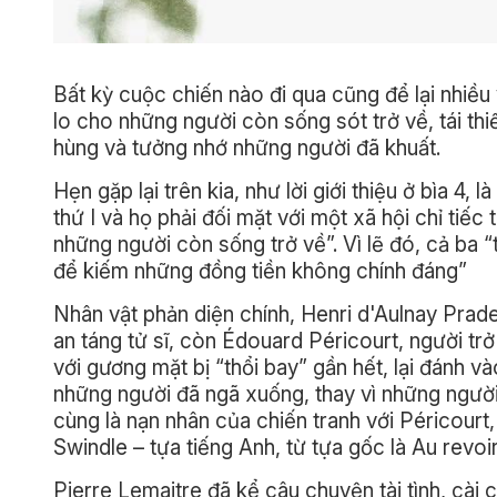
Bất kỳ cuộc chiến nào đi qua cũng để lại nhiều 
lo cho những người còn sống sót trở về, tái th
hùng và tưởng nhớ những người đã khuất.
Hẹn gặp lại trên kia, như lời giới thiệu ở bìa 4,
thứ I và họ phải đối mặt với một xã hội chỉ tiế
những người còn sống trở về”. Vì lẽ đó, cả ba “
để kiếm những đồng tiền không chính đáng”
Nhân vật phản diện chính, Henri d'Aulnay Pradell
an táng tử sĩ, còn Édouard Péricourt, người trở
với gương mặt bị “thổi bay” gần hết, lại đánh 
những người đã ngã xuống, thay vì những người 
cùng là nạn nhân của chiến tranh với Péricourt,
Swindle – tựa tiếng Anh, từ tựa gốc là Au revoir
Pierre Lemaitre đã kể câu chuyện tài tình, cài 