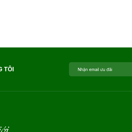
 TÔI
iới