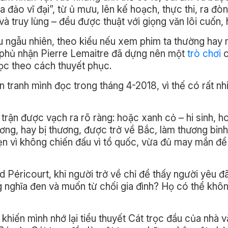
ừa đảo vĩ đại”, từ ủ mưu, lên kế hoạch, thực thi, ra đò
à truy lùng – đều được thuật với giọng văn lôi cuốn, 
u ngẫu nhiên, theo kiểu nếu xem phim ta thường hay 
ể phủ nhận Pierre Lemaitre đã dựng nên một
trò chơi
c
ọc theo cách thuyết phục.
 tranh mình đọc trong tháng 4-2018, vì thế có rất nhi
 trận được vạch ra rõ ràng: hoặc xanh cỏ – hi sinh, h
ơng, hay bị thương, được trở về Bắc, làm thương binh
hẹn vì không chiến đấu vì tổ quốc, vừa đủ may mắn để 
 Péricourt, khi người trở về chỉ để thấy người yêu đ
 nghĩa đen và muốn từ chối gia đình? Họ có thể khô
khiến mình nhớ lại tiểu thuyết Cát trọc đầu của nhà 