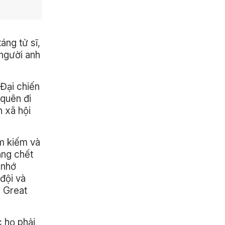
áng tử sĩ,
người anh
 Đại chiến
 quên đi
n xã hội
ìm kiếm và
ằng chết
 nhớ
đội và
e Great
c họ phải