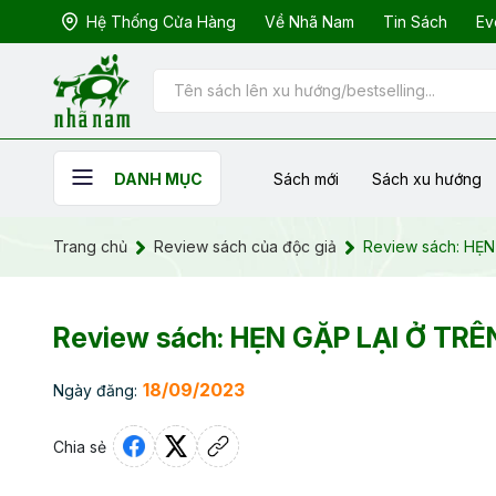
Hệ Thống Cửa Hàng
Về Nhã Nam
Tin Sách
Ev
Sách mới
Sách xu hướng
DANH MỤC
Trang chủ
Review sách của độc giả
Review sách: HẸN 
Review sách: HẸN GẶP LẠI Ở TRÊN
18/09/2023
Ngày đăng:
Chia sẻ