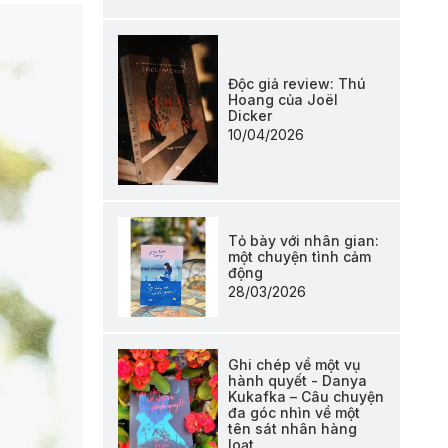
Độc giả review: Thú
Hoang của Joël
Dicker
10/04/2026
Tỏ bày với nhân gian:
một chuyện tình cảm
động
28/03/2026
Ghi chép về một vụ
hành quyết - Danya
Kukafka – Câu chuyện
đa góc nhìn về một
tên sát nhân hàng
loạt