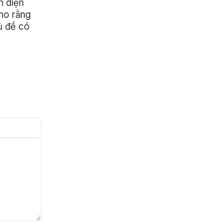
n diện
cho rằng
ủ đề có