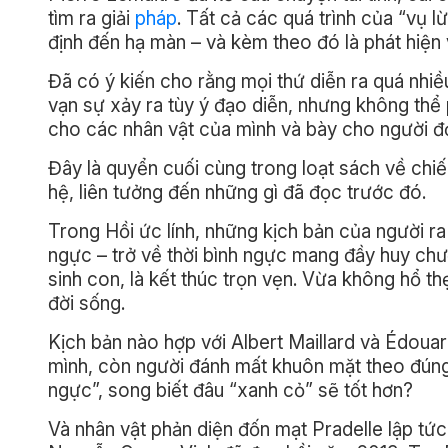
tìm ra giải
pháp
. Tất cả các quá trình của “vụ l
định đến hạ màn – và kèm theo đó là phát hiện v
Đã có ý kiến cho rằng mọi thứ diễn ra quá nhiề
vạn sự xảy ra tùy ý đạo diễn, nhưng không th
cho các nhân vật của mình và bày cho người đ
Đây là quyển cuối cùng trong loạt sách về chiến
hệ, liên tưởng đến những gì đã đọc trước đó.
Trong Hồi ức lính, những kịch bản của người ra
ngực – trở về thời bình ngực mang đầy huy chư
sinh con, là kết thúc trọn vẹn. Vừa không hổ t
đời sống.
Kịch bản nào hợp với Albert Maillard và Édouard
mình, còn người đánh mất khuôn mặt theo đúng
ngực”, song biết đâu “xanh cỏ” sẽ tốt hơn?
Và nhân vật phản diện đốn mạt Pradelle lập tức 