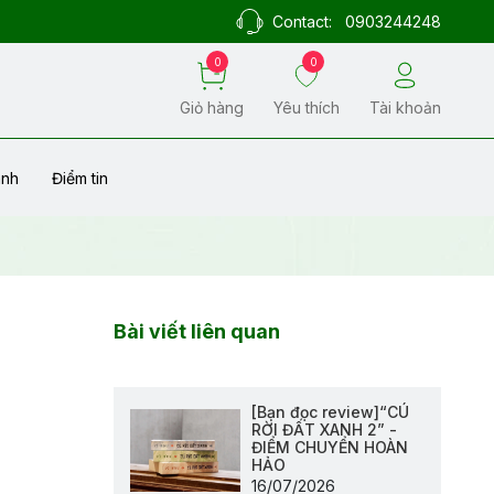
Contact:
0903244248
0
0
Giỏ hàng
Yêu thích
Tài khoản
ành
Điểm tin
Bài viết liên quan
[Bạn đọc review]“CÚ
RỜI ĐẤT XANH 2” -
ĐIỂM CHUYỂN HOÀN
HẢO
16/07/2026