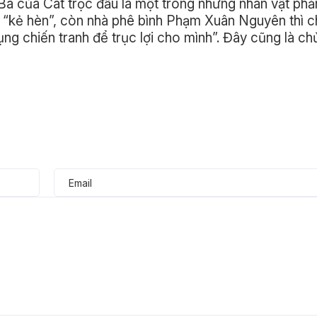
á của Cát trọc đầu là một trong những nhân vật phả
là “kẻ hèn”, còn nhà phê bình Phạm Xuân Nguyên thì 
ng chiến tranh để trục lợi cho mình”. Đây cũng là ch