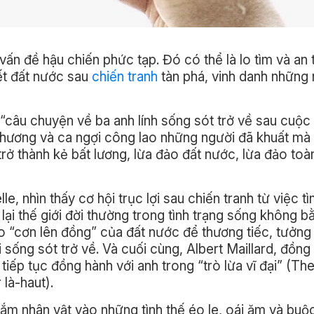
vấn đề hậu chiến phức tạp. Đó có thể là lo tìm và an t
iết đất nước sau
chiến tranh
tàn phá, vinh danh những 
 là “câu chuyện về ba anh lính sống sót trở về sau cuộc
c thương và ca ngợi công lao những người đã khuất mà
trở thành kẻ bất lương, lừa đảo đất nước, lừa đảo toà
e, nhìn thấy cơ hội trục lợi sau chiến tranh từ việc t
 lại thế giới đời thường trong tình trạng sống không b
vào “cơn lên đồng” của đất nước để thương tiếc, tưởng
sống sót trở về. Và cuối cùng, Albert Maillard, đồng 
 tiếp tục đồng hành với anh trong “trò lừa vĩ đại” (Th
 là-haut).
cắm nhân vật vào những tình thế éo le, oái ăm và buộ