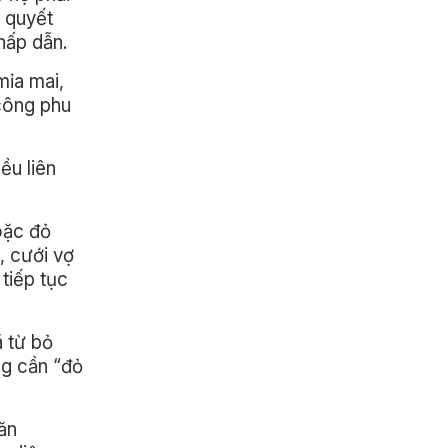
n quyết
hấp dẫn.
mỉa mai,
ông phu
ều liên
oặc đỏ
, cưới vợ
tiếp tục
ã từ bỏ
ng cần “đỏ
văn