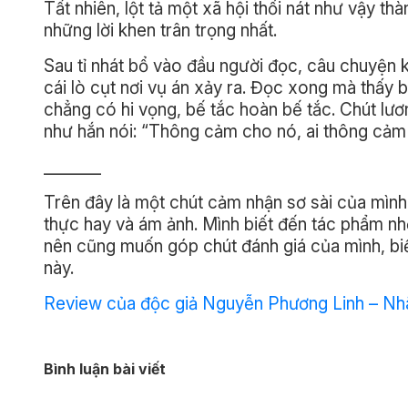
Tất nhiên, lột tả một xã hội thối nát như vậy 
những lời khen trân trọng nhất.
Sau tỉ nhát bổ vào đầu người đọc, câu chuyện k
cái lò cụt nơi vụ án xảy ra. Đọc xong mà thấy
chẳng có hi vọng, bế tắc hoàn bế tắc. Chút lươ
như hắn nói: “Thông cảm cho nó, ai thông cảm c
_______
Trên đây là một chút cảm nhận sơ sài của mìn
thực hay và ám ảnh. Mình biết đến tác phẩm nh
nên cũng muốn góp chút đánh giá của mình, bi
này.
Review của độc giả Nguyễn Phương Linh – Nh
Bình luận bài viết