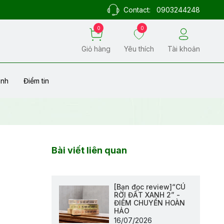
Contact:
0903244248
0
0
Giỏ hàng
Yêu thích
Tài khoản
ành
Điểm tin
Bài viết liên quan
[Bạn đọc review]“CÚ
RỜI ĐẤT XANH 2” -
ĐIỂM CHUYỂN HOÀN
HẢO
16/07/2026