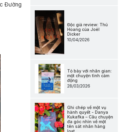
uốc Đường
Độc giả review: Thú
Hoang của Joël
Dicker
10/04/2026
Tỏ bày với nhân gian:
một chuyện tình cảm
động
28/03/2026
Ghi chép về một vụ
hành quyết - Danya
Kukafka – Câu chuyện
đa góc nhìn về một
tên sát nhân hàng
loạt