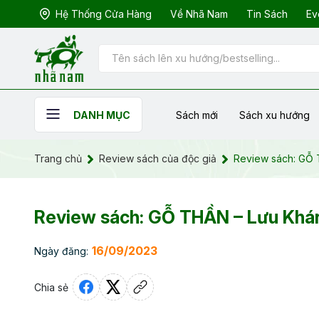
Hệ Thống Cửa Hàng
Về Nhã Nam
Tin Sách
Ev
Sách mới
Sách xu hướng
DANH MỤC
Trang chủ
Review sách của độc giả
Review sách: GỖ
Review sách: GỖ THẦN – Lưu Khá
16/09/2023
Ngày đăng:
Chia sẻ