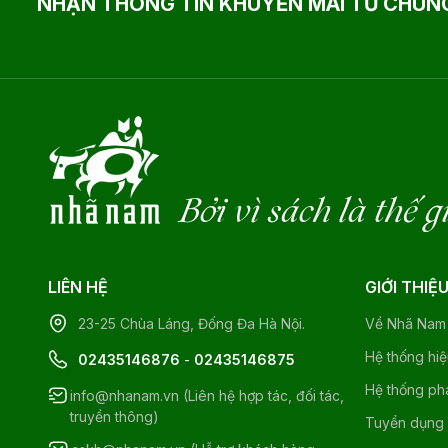
NHẬN THÔNG TIN KHUYẾN MÃI TỪ CHÚNG
Bởi vì sách là thế g
LIÊN HỆ
GIỚI THIỆ
23-25 Chùa Láng, Đống Đa Hà Nội.
Về Nhã Nam
Hệ thống hi
02435146876
-
02435146875
Hệ thống ph
info@nhanam.vn (Liên hệ hợp tác, đối tác,
truyền thông)
Tuyển dụng