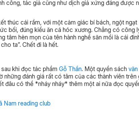
thành công, tác giả cũng như dịch giả xứng đáng được 
ết thúc cái rầm, với một cảm giác bí bách, ngột ngạt
 bức bối, đúng kiểu ăn cá hóc xương. Chẳng có công l
ng tâm hèn mọn của tên hành nghề săn mồi là cái đinh
ho ta”. Chết đi là hết.
h sau khi đọc tác phẩm
Gỗ Thần
. Một quyển sách
văn
ờ những đánh giá rất có tâm của các thành viên trên
ết đâu có thể *nháy nháy* thêm một ai nữa đọc quyể
ã Nam reading club