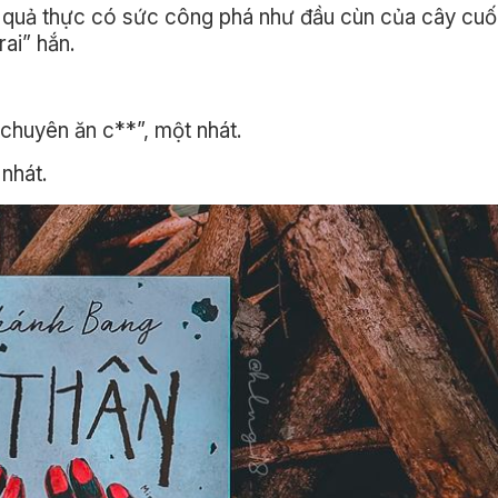
văn quả thực có sức công phá như đầu cùn của cây c
ai” hắn.
chuyên ăn c**”, một nhát.
 nhát.