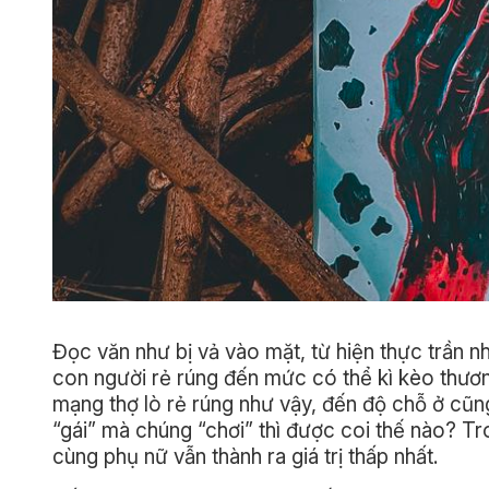
Đọc văn như bị vả vào mặt, từ hiện thực trần 
con người rẻ rúng đến mức có thể kì kèo thươn
mạng thợ lò rẻ rúng như vậy, đến độ chỗ ở cũn
“gái” mà chúng “chơi” thì được coi thế nào? T
cùng phụ nữ vẫn thành ra giá trị thấp nhất.