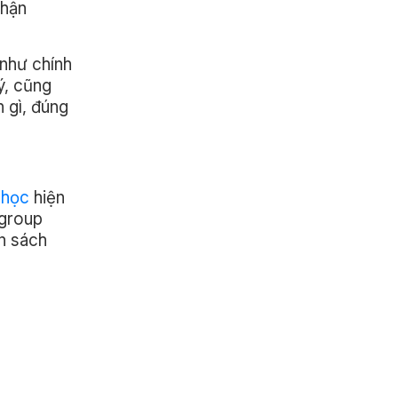
nhận
 như chính
ý, cũng
 gì, đúng
 học
hiện
 group
n sách