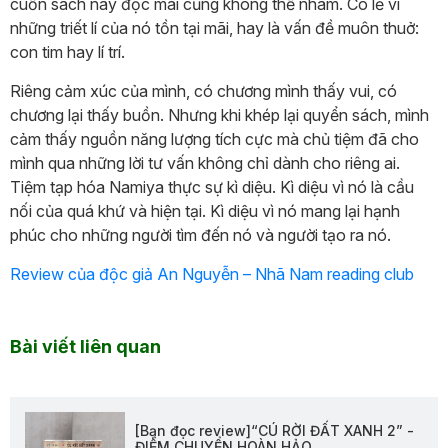
cuốn sách này đọc mãi cũng không thể nhàm. Có lẽ vì
những triết lí của nó tồn tại mãi, hay là vấn đề muôn thuở:
con tim hay lí trí.
Riêng cảm xúc của mình, có chương mình thấy vui, có
chương lại thấy buồn. Nhưng khi khép lại quyển sách, mình
cảm thấy nguồn năng lượng tích cực mà chủ tiệm đã cho
mình qua những lời tư vấn không chỉ dành cho riêng ai.
Tiệm tạp hóa Namiya thực sự kì diệu. Kì diệu vì nó là cầu
nối của quá khứ và hiện tại. Kì diệu vì nó mang lại hạnh
phúc cho những người tìm đến nó và người tạo ra nó.
Review của độc giả An Nguyễn – Nhã Nam reading club
Bài viết liên quan
[Bạn đọc review]“CÚ RỜI ĐẤT XANH 2” -
ĐIỂM CHUYỂN HOÀN HẢO