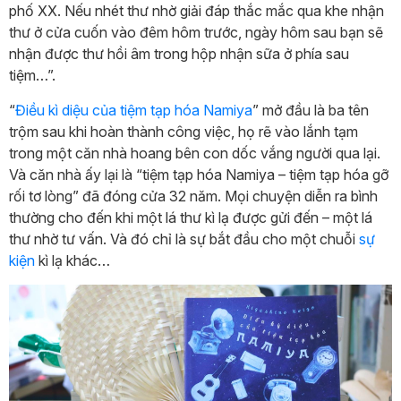
phố XX. Nếu nhét thư nhờ giải đáp thắc mắc qua khe nhận
thư ở cửa cuốn vào đêm hôm trước, ngày hôm sau bạn sẽ
nhận được thư hồi âm trong hộp nhận sữa ở phía sau
tiệm…”.
“
Điều kì diệu của tiệm tạp hóa Namiya
” mở đầu là ba tên
trộm sau khi hoàn thành công việc, họ rẽ vào lắnh tạm
trong một căn nhà hoang bên con dốc vắng người qua lại.
Và căn nhà ấy lại là “tiệm tạp hóa Namiya – tiệm tạp hóa gỡ
rối tơ lòng” đã đóng cửa 32 năm. Mọi chuyện diễn ra bình
thường cho đến khi một lá thư kì lạ được gửi đến – một lá
thư nhờ tư vấn. Và đó chỉ là sự bắt đầu cho một chuỗi
sự
kiện
kì lạ khác…