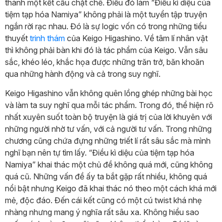
thành một kết cấu chặt chẽ. Điều đó làm “Điều kì diệu của
tiệm tạp hóa Namiya” không phải là một tuyển tập truyện
ngắn rời rạc nhau. Đó là sự logic vốn có trong những tiểu
thuyết
trinh thám
của Keigo Higashino. Về tâm lí nhân vật
thì không phải bàn khi đó là tác phẩm của Keigo. Vẫn sâu
sắc, khéo léo, khắc họa được những trăn trở, băn khoăn
qua những hành động và cả trong suy nghĩ.
Keigo Higashino vẫn không quên lồng ghép những bài học
và làm ta suy nghĩ qua mỗi tác phẩm. Trong đó, thể hiện rõ
nhất xuyên suốt toàn bộ truyện là giá trị của lời khuyên với
những người nhờ tư vấn, với cả người tư vấn. Trong những
chương cũng chứa đựng những triết lí rất sâu sắc mà mình
nghĩ bạn nên tự tìm lấy. “Điều kì diệu của tiệm tạp hóa
Namiya” khai thác một chủ đề không quá mới, cũng không
quá cũ. Những vấn đề ấy ta bắt gặp rất nhiều, không quá
nổi bật nhưng Keigo đã khai thác nó theo một cách khá mới
mẻ, độc đáo. Đến cái kết cũng có một cú twist khá nhẹ
nhàng nhưng mang ý nghĩa rất sâu xa. Không hiểu sao