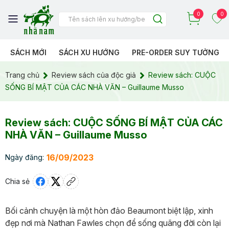
0
0
SÁCH MỚI
SÁCH XU HƯỚNG
PRE-ORDER SUY TƯỞNG
Trang chủ
Review sách của độc giả
Review sách: CUỘC
SỐNG BÍ MẬT CỦA CÁC NHÀ VĂN – Guillaume Musso
Review sách: CUỘC SỐNG BÍ MẬT CỦA CÁC
NHÀ VĂN – Guillaume Musso
16/09/2023
Ngày đăng:
Chia sẻ
Bối cảnh chuyện là một hòn đảo Beaumont biệt lập, xinh
đẹp nơi mà Nathan Fawles chọn để sống quãng đời còn lại