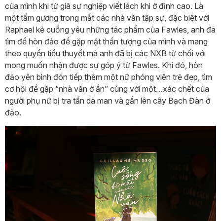
của mình khi từ giã sự nghiệp viết lách khi ở đỉnh cao. Là
một tấm gương trong mắt các nhà văn tập sự, đặc biệt với
Raphael kẻ cuồng yêu những tác phẩm của Fawles, anh đã
tìm để hòn đảo để gặp mặt thần tượng của mình và mang
theo quyển tiểu thuyết mà anh đã bị các NXB từ chối với
mong muốn nhận được sự góp ý từ Fawles. Khi đó, hòn
đảo yên bình đón tiếp thêm một nữ phóng viên trẻ đẹp, tìm
cơ hội để gặp “nhà văn ở ẩn” cùng với một…xác chết của
người phụ nữ bị tra tấn dã man và gắn lên cây Bạch Đàn ở
đảo.