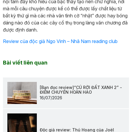
nội tâm đầy khó hiểu của bậc thầy tạo nên chữ nghĩa, nơi
mà mỗi câu chuyện được kể có thể được lấy chất liệu từ
bất kỳ thứ gì mà các nhà văn tình cờ “nhặt” được hay bóng
dáng nào đó của các cây cổ thụ trong làng văn chương đã
được định danh.
Review của độc giả Ngo Vinh – Nhã Nam reading club
Bài viết liên quan
[Bạn đọc review]“CÚ RỜI ĐẤT XANH 2” -
ĐIỂM CHUYỂN HOÀN HẢO
16/07/2026
Độc giả review: Thú Hoang của Joël