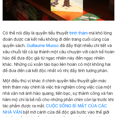
Có thể nói đây là quyển tiểu thuyết
trinh thám
mà khó lòng
đoán được cái kết nếu không đi đến trang cuối cùng của
quyển sách.
Guillaume Musso
đã đẩy thật nhiều chi tiết và
xâu chuỗi tất cả lại thành một câu chuyện với cách kể hoàn
hảo để đưa độc giả từ ngạc nhiên này đến ngạc nhiên
khác. Những cú xoắn táo bạo liên hoàn có một không hai
để đưa đến cái kết độc nhất vô nhị đầy tính tương phản.
Một điều thú vị khác ở chính quyển tiểu thuyết gắn mác
trinh thám này chính là việc trải nghiệm công việc của một
nhà văn nơi ánh hào quang, tiền bạc, sự thành công và fan
hâm mộ chỉ là bề nổi cho những phần chìm còn lại trước khi
tác phẩm được ra mắt.
CUỘC SỐNG BÍ MẬT CỦA CÁC
NHÀ VĂN
bật mở cánh cửa để độc giả bước vào thế giới