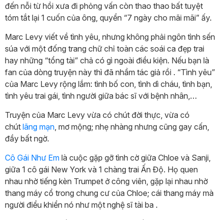
đến nỗi từ hồi xưa đi phỏng vấn còn thao thao bất tuyệt
tóm tắt lại 1 cuốn của ông, quyển “7 ngày cho mãi mãi” ấy.
Marc Levy viết về tình yêu, nhưng không phải ngôn tình sến
súa với một đống trang chữ chỉ toàn các soái ca đẹp trai
hay những “tổng tài” chả có gì ngoài điều kiện. Nếu bạn là
fan của dòng truyện này thì đã nhầm tác giả rồi . “Tình yêu”
của Marc Levy rộng lắm: tình bố con, tình dì cháu, tình bạn,
tình yêu trai gái, tình người giữa bác sĩ với bệnh nhân,…
Truyện của Marc Levy vừa có chút đời thực, vừa có
chút
lãng mạn
, mơ mộng; nhẹ nhàng nhưng cũng gay cấn,
đầy bất ngờ.
Cô Gái Như Em
là cuộc gặp gỡ tình cờ giữa Chloe và Sanji,
giữa 1 cô gái New York và 1 chàng trai Ấn Độ. Họ quen
nhau nhờ tiếng kèn Trumpet ở công viên, gặp lại nhau nhờ
thang máy cổ trong chung cư của Chloe; cái thang máy mà
người điểu khiển nó như một nghệ sĩ tài ba .