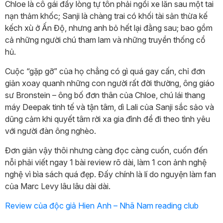
Chloe là cô gái đầy lòng tự tôn phải ngồi xe lăn sau một tai
nạn thảm khốc; Sanji là chàng trai có khối tài sản thừa kế
kếch xù ở Ấn Độ, nhưng anh bỏ hết lại đằng sau; bao gồm
cả những người chú tham lam và những truyền thống cổ
hủ.
Cuộc “gặp gỡ” của họ chẳng có gì quá gay cấn, chỉ đơn
giản xoay quanh những con người rất đời thường, ông giáo
sư Bronstein – ông bố đơn thân của Chloe, chú lái thang
máy Deepak tinh tế và tận tâm, dì Lali của Sanji sắc sảo và
dũng cảm khi quyết tâm rời xa gia đình để đi theo tình yêu
với người đàn ông nghèo.
Đơn giản vậy thôi nhưng càng đọc càng cuốn, cuốn đến
nỗi phải viết ngay 1 bài review rõ dài, làm 1 con ảnh nghệ
nghệ vì bìa sách quá đẹp. Đấy chính là lí do nguyện làm fan
của Marc Levy lâu lâu dài dài.
Review của độc giả Hien Anh – Nhã Nam reading club