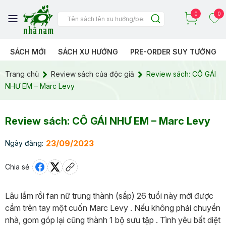
0
0
SÁCH MỚI
SÁCH XU HƯỚNG
PRE-ORDER SUY TƯỞNG
Trang chủ
Review sách của độc giả
Review sách: CÔ GÁI
NHƯ EM – Marc Levy
Review sách: CÔ GÁI NHƯ EM – Marc Levy
23/09/2023
Ngày đăng:
Chia sẻ
Lâu lắm rồi fan nữ trung thành (sắp) 26 tuổi này mới được
cầm trên tay một cuốn Marc Levy . Nếu không phải chuyển
nhà, gom góp lại cũng thành 1 bộ sưu tập . Tình yêu bất diệt