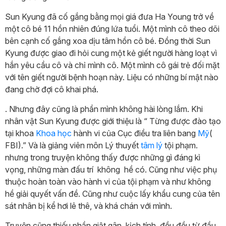
Sun Kyung đã cố gắng bằng mọi giá đưa Ha Young trở về
một cô bé 11 hồn nhiên đúng lứa tuổi. Một mình cô theo dõi
bên cạnh cố gắng xoa dịu tâm hồn cô bé. Đồng thời Sun
Kyung được giao đi hỏi cung một kẻ giết người hàng loạt vì
hắn yêu cầu cô và chỉ mình cô. Một mình cô gái trẻ đối mặt
với tên giết người bệnh hoạn này. Liệu có những bí mật nào
đang chờ đợi cô khai phá.
. Nhưng đây cũng là phần mình không hài lòng lắm. Khi
nhân vật Sun Kyung được giới thiệu là “ Từng được đào tạo
tại khoa
Khoa học
hành vi của Cục điều tra liên bang
Mỹ
(
FBI).” Và là giảng viên môn Lý thuyết
tâm lý
tội phạm.
nhưng trong truyện không thấy được những gì đáng kì
vọng, những màn đấu trí không hề có. Cũng như việc phụ
thuộc hoàn toàn vào hành vi của tội phạm và như không
hề giải quyết vấn đề. Cũng như cuộc lấy khẩu cung của tên
sát nhân bị kể hơi lê thê, và khá chán với mình.
Truyện cũng thiếu phần giật gân, kịch tính, đều đều từ đầu