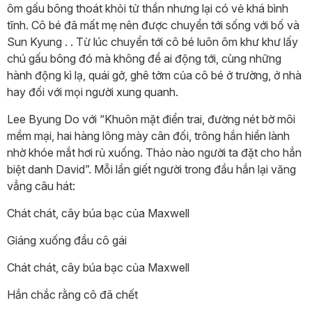
ôm gấu bông thoát khỏi tử thần nhưng lại có vẻ khá bình
tĩnh. Cô bé đã mất mẹ nên được chuyển tới sống với bố và
Sun Kyung . . Từ lúc chuyển tới cô bé luôn ôm khư khư lấy
chú gấu bông đó mà không để ai động tới, cùng những
hành động kì lạ, quái gở, ghê tởm của cô bé ở trường, ở nhà
hay đối với mọi người xung quanh.
Lee Byung Do với “Khuôn mặt điển trai, đường nét bờ môi
mềm mại, hai hàng lông mày cân đối, trông hắn hiền lành
nhờ khóe mắt hơi rủ xuống. Thảo nào người ta đặt cho hắn
biệt danh David”. Mỗi lần giết người trong đầu hắn lại văng
vẳng câu hát:
Chát chát, cây búa bạc của Maxwell
Giáng xuống đầu cô gái
Chát chát, cây búa bạc của Maxwell
Hắn chắc rằng cô đã chết