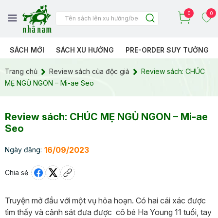
0
0
SÁCH MỚI
SÁCH XU HƯỚNG
PRE-ORDER SUY TƯỞNG
Trang chủ
Review sách của độc giả
Review sách: CHÚC
MẸ NGỦ NGON – Mi-ae Seo
Review sách: CHÚC MẸ NGỦ NGON – Mi-ae
Seo
16/09/2023
Ngày đăng:
Chia sẻ
Truyện mở đầu với một vụ hỏa hoạn. Có hai cái xác được
tìm thấy và cảnh sát đưa được cô bé Ha Young 11 tuổi, tay