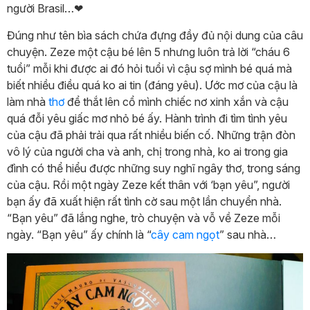
người Brasil…❤
Đúng như tên bìa sách chứa đựng đầy đủ nội dung của câu
chuyện. Zeze một cậu bé lên 5 nhưng luôn trả lời “cháu 6
tuổi” mỗi khi được ai đó hỏi tuổi vì cậu sợ mình bé quá mà
biết nhiều điều quá ko ai tin (đáng yêu). Ước mơ của cậu là
làm nhà
thơ
để thắt lên cổ mình chiếc nơ xinh xắn và cậu
quá đỗi yêu giấc mơ nhỏ bé ấy. Hành trình đi tìm tình yêu
của cậu đã phải trải qua rất nhiều biến cố. Những trận đòn
vô lý của người cha và anh, chị trong nhà, ko ai trong gia
đình có thể hiểu được những suy nghĩ ngây thơ, trong sáng
của cậu. Rồi một ngày Zeze kết thân với ‘bạn yêu”, người
bạn ấy đã xuất hiện rất tình cờ sau một lần chuyển nhà.
“Bạn yêu” đã lắng nghe, trò chuyện và vỗ về Zeze mỗi
ngày. “Bạn yêu” ấy chính là “
cây cam ngọt
” sau nhà…