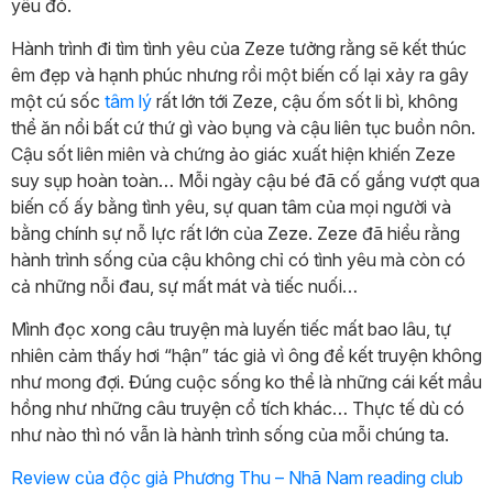
yêu đó.
Hành trình đi tìm tình yêu của Zeze tưởng rằng sẽ kết thúc
êm đẹp và hạnh phúc nhưng rồi một biến cố lại xảy ra gây
một cú sốc
tâm lý
rất lớn tới Zeze, cậu ốm sốt li bì, không
thể ăn nổi bất cứ thứ gì vào bụng và cậu liên tục buồn nôn.
Cậu sốt liên miên và chứng ảo giác xuất hiện khiến Zeze
suy sụp hoàn toàn… Mỗi ngày cậu bé đã cố gắng vượt qua
biến cố ấy bằng tình yêu, sự quan tâm của mọi người và
bằng chính sự nỗ lực rất lớn của Zeze. Zeze đã hiểu rằng
hành trình sống của cậu không chỉ có tình yêu mà còn có
cả những nỗi đau, sự mất mát và tiếc nuối…
Mình đọc xong câu truyện mà luyến tiếc mất bao lâu, tự
nhiên cảm thấy hơi “hận” tác giả vì ông để kết truyện không
như mong đợi. Đúng cuộc sống ko thể là những cái kết mầu
hồng như những câu truyện cổ tích khác… Thực tế dù có
như nào thì nó vẫn là hành trình sống của mỗi chúng ta.
Review của độc giả Phương Thu – Nhã Nam reading club