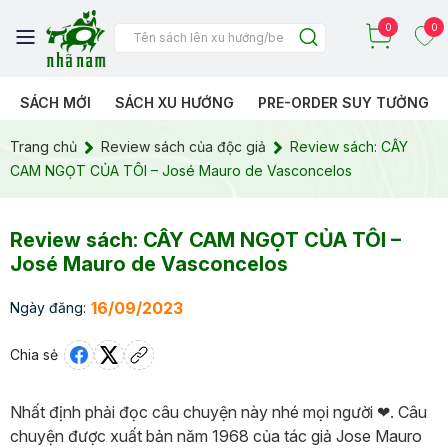
0
0
SÁCH MỚI
SÁCH XU HƯỚNG
PRE-ORDER SUY TƯỞNG
Trang chủ
Review sách của độc giả
Review sách: CÂY
CAM NGỌT CỦA TÔI – José Mauro de Vasconcelos
Review sách: CÂY CAM NGỌT CỦA TÔI –
José Mauro de Vasconcelos
16/09/2023
Ngày đăng:
Chia sẻ
Nhất định phải đọc câu chuyện này nhé mọi người ❤. Câu
chuyện được xuất bản năm 1968 của tác giả Jose Mauro