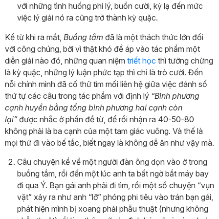
với những tình huống phi lý, buồn cười, kỳ lạ đến mức
việc lý giải nó ra cũng trở thành kỳ quặc.
Kể từ khi ra mắt,
Buồng tắm
đã là một thách thức lớn đối
với công chúng, bởi vì thật khó để áp vào tác phẩm một
diễn giải nào đó, những quan niệm
triết học
thì tưởng chừng
là kỳ quặc, những lý luận phức tạp thì chỉ là trò cười. Đến
nỗi chính mình đã cố thử tìm mối liên hệ giữa việc đánh số
thứ tự các câu trong tác phẩm với định lý
“Bình phương
cạnh huyền bằng tổng bình phương hai cạnh còn
lại”
được nhắc ở phần đề từ, để rồi nhận ra 40-50-80
không phải là ba cạnh của một tam giác vuông. Và thế là
mọi thứ đi vào bế tắc, biết ngay là không dễ ăn như vậy mà.
Câu chuyện kể về một người đàn ông dọn vào ở trong
buồng tắm, rồi đến một lúc anh ta bất ngờ bắt máy bay
đi qua Ý. Bạn gái anh phải đi tìm, rồi một số chuyện “vụn
vặt” xảy ra như anh “lỡ” phóng phi tiêu vào trán bạn gái,
phát hiện mình bị xoang phải phẫu thuật (nhưng không