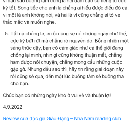
vì dẫu sao buồng tắm cũng là nơi đảm bảo sự riêng tư cực
kỳ tốt. Song tiếc cho anh là chẳng ai hiểu được điều đó cả,
vì một là anh không nói, và hai là vì cũng chẳng ai tỏ vẻ
thắc mắc và muốn nghe.
Tất cả chúng ta, ai rồi cũng sẽ có những ngày như thế,
cực kỳ bứt rứt mà chẳng rõ nguyên do. Bỗng nhiên một
sáng thức dậy, bạn có cảm giác như cả thế giới đang
chống lại mình, nhìn gì cũng không thuận mắt, chẳng
ham được nói chuyện, chẳng mong cầu những cuộc
gặp gỡ. Nhưng dẫu sao thì, hãy tin rằng giai đoạn này
rồi cũng sẽ qua, đến một lúc buồng tắm sẽ buông tha
cho bạn.
Chúc bạn có những ngày khó ở vui vẻ và thuận lợi!
4.9.2022
Review của độc giả Giàu Đặng – Nhã Nam reading club