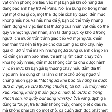
vật chính phóng phi tiêu vào mặt bạn gái khi cô nàng dai
dẳng bảo anh hãy trở về Paris. Nó làm bùng nổ trong nhân
vật một điều gì đó, một thái độ bài xích kỳ quặc, đến mức
không hiểu nổi. Và nếu như để ý, bạn có thể thấy những
hành động và việc làm bất thường của nhân vật đều có thể
quy về một nguyên nhân, anh ta đang cực kỳ khó ở trong
người, chỉ muốn trốn tránh giao tiếp với mọi người, khiến
bản thân trở nên trì trệ để chờ đợi cảm giác khó chịu này
qua đi. Bởi vì thế mà khi những người xung quanh càng xấn
xổ đến gần anh bao nhiêu thì anh lại tìm cách chạy trốn
khỏi họ bấy nhiêu, đến mức không còn tự chủ được hành
vi. Đến mức khi bạn gái bị thương chảy máu đầm đìa thì
việc anh làm cũng chỉ là lánh đi khỏi chỗ đông người vì
chẳng muốn gặp ai,
“Một người khẽ bảo tôi nàng sẽ được
đưa đi viện, xe cứu thương chuẩn bị tới nơi. Tôi thấy mình
xuội xuống, không muốn gặp ai nữa, tôi bước đi trong
khách sạn, ra quầy bar uống whisky.”
(Và vâng, dịch giả
dùng từ “xuội”, tra từ điển không thấy, chẳng biết ở đâu ra,
mà không phải chỉ có một chỗ, cả cuốn dịch đọc phát mệt