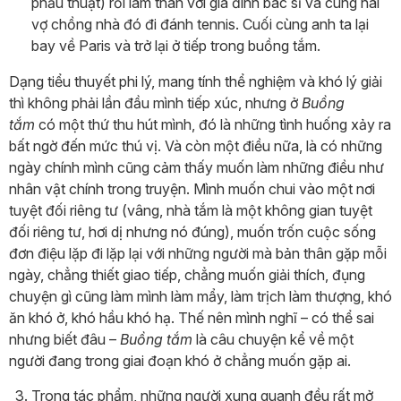
phẫu thuật) rồi làm thân với gia đình bác sĩ và cùng hai
vợ chồng nhà đó đi đánh tennis. Cuối cùng anh ta lại
bay về Paris và trở lại ở tiếp trong buồng tắm.
Dạng tiểu thuyết phi lý, mang tính thể nghiệm và khó lý giải
thì không phải lần đầu mình tiếp xúc, nhưng ở
Buồng
tắm
có một thứ thu hút mình, đó là những tình huống xảy ra
bất ngờ đến mức thú vị. Và còn một điều nữa, là có những
ngày chính mình cũng cảm thấy muốn làm những điều như
nhân vật chính trong truyện. Mình muốn chui vào một nơi
tuyệt đối riêng tư (vâng, nhà tắm là một không gian tuyệt
đối riêng tư, hơi dị nhưng nó đúng), muốn trốn cuộc sống
đơn điệu lặp đi lặp lại với những người mà bản thân gặp mỗi
ngày, chẳng thiết giao tiếp, chẳng muốn giải thích, đụng
chuyện gì cũng làm mình làm mẩy, làm trịch làm thượng, khó
ăn khó ở, khó hầu khó hạ. Thế nên mình nghĩ – có thể sai
nhưng biết đâu –
Buồng tắm
là câu chuyện kể về một
người đang trong giai đoạn khó ở chẳng muốn gặp ai.
Trong tác phẩm, những người xung quanh đều rất mở