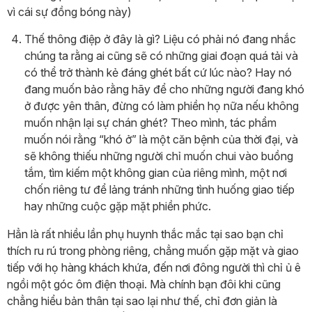
vì cái sự đồng bóng này)
Thế thông điệp ở đây là gì? Liệu có phải nó đang nhắc
chúng ta rằng ai cũng sẽ có những giai đoạn quá tải và
có thể trở thành kẻ đáng ghét bất cứ lúc nào? Hay nó
đang muốn bảo rằng hãy để cho những người đang khó
ở được yên thân, đừng có làm phiền họ nữa nếu không
muốn nhận lại sự chán ghét? Theo mình, tác phẩm
muốn nói rằng “khó ở” là một căn bệnh của thời đại, và
sẽ không thiếu những người chỉ muốn chui vào buồng
tắm, tìm kiếm một không gian của riêng mình, một nơi
chốn riêng tư để lảng tránh những tình huống giao tiếp
hay những cuộc gặp mặt phiền phức.
Hẳn là rất nhiều lần phụ huynh thắc mắc tại sao bạn chỉ
thích ru rú trong phòng riêng, chẳng muốn gặp mặt và giao
tiếp với họ hàng khách khứa, đến nơi đông người thì chỉ ủ ê
ngồi một góc ôm điện thoại. Mà chính bạn đôi khi cũng
chẳng hiểu bản thân tại sao lại như thế, chỉ đơn giản là