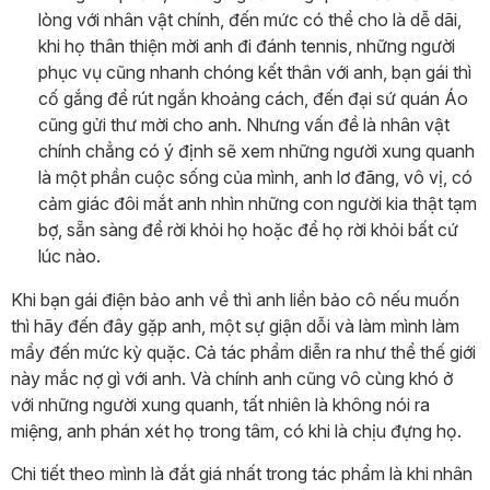
lòng với nhân vật chính, đến mức có thể cho là dễ dãi,
khi họ thân thiện mời anh đi đánh tennis, những người
phục vụ cũng nhanh chóng kết thân với anh, bạn gái thì
cố gắng để rút ngắn khoảng cách, đến đại sứ quán Áo
cũng gửi thư mời cho anh. Nhưng vấn đề là nhân vật
chính chẳng có ý định sẽ xem những người xung quanh
là một phần cuộc sống của mình, anh lơ đãng, vô vị, có
cảm giác đôi mắt anh nhìn những con người kia thật tạm
bợ, sẵn sàng để rời khỏi họ hoặc để họ rời khỏi bất cứ
lúc nào.
Khi bạn gái điện bảo anh về thì anh liền bảo cô nếu muốn
thì hãy đến đây gặp anh, một sự giận dỗi và làm mình làm
mẩy đến mức kỳ quặc. Cả tác phẩm diễn ra như thể thế giới
này mắc nợ gì với anh. Và chính anh cũng vô cùng khó ở
với những người xung quanh, tất nhiên là không nói ra
miệng, anh phán xét họ trong tâm, có khi là chịu đựng họ.
Chi tiết theo mình là đắt giá nhất trong tác phẩm là khi nhân