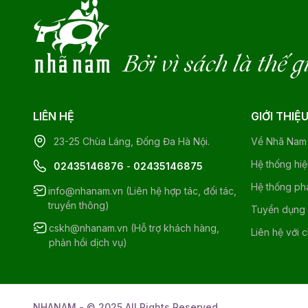
Bởi vì sách là thế g
LIÊN HỆ
GIỚI THIỆ
23-25 Chùa Láng, Đống Đa Hà Nội.
Về Nhã Nam
Hệ thống hi
02435146876
-
02435146875
Hệ thống ph
info@nhanam.vn (Liên hệ hợp tác, đối tác,
truyền thông)
Tuyển dụng
cskh@nhanam.vn (Hỗ trợ khách hàng,
Liên hệ với 
phản hồi dịch vụ)
NHANAM - © 2025 All Rights Reserved