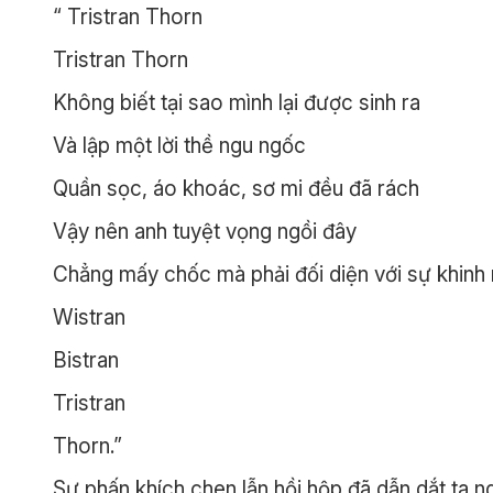
“ Tristran Thorn
Tristran Thorn
Không biết tại sao mình lại được sinh ra
Và lập một lời thề ngu ngốc
Quần sọc, áo khoác, sơ mi đều đã rách
Vậy nên anh tuyệt vọng ngồi đây
Chẳng mấy chốc mà phải đối diện với sự khinh r
Wistran
Bistran
Tristran
Thorn.”
Sự phấn khích chen lẫn hồi hộp đã dẫn dắt ta 