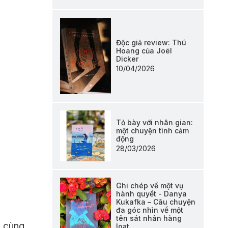
Độc giả review: Thú
Hoang của Joël
Dicker
10/04/2026
Tỏ bày với nhân gian:
một chuyện tình cảm
động
28/03/2026
Ghi chép về một vụ
hành quyết - Danya
Kukafka – Câu chuyện
đa góc nhìn về một
tên sát nhân hàng
i cùng
loạt