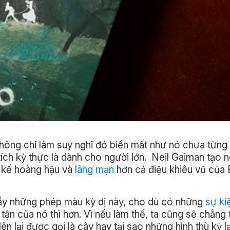
hông chỉ làm suy nghĩ đó biến mất như nó chưa từng 
tích kỳ thực là dành cho người lớn. Neil Gaiman tạo 
a kế hoàng hậu và
lãng mạn
hơn cả điệu khiêu vũ của 
ầy những phép màu kỳ dị này, cho dù có những
sự ki
tận của nó thì hơn. Vì nếu làm thế, ta cũng sẽ chẳng
 lên lại được gọi là cây hay tại sao những hình thù kỳ l