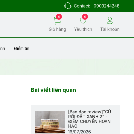
Contact:
0903244248
0
0
Giỏ hàng
Yêu thích
Tài khoản
ành
Điểm tin
Bài viết liên quan
[Bạn đọc review]“CÚ
RỜI ĐẤT XANH 2” -
ĐIỂM CHUYỂN HOÀN
HẢO
16/07/2026