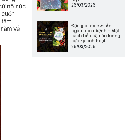
26/03/2026
 cứ nô nức
c cuốn
i tâm
Độc giả review: Ăn
u năm về
ngăn bách bệnh - Một
cách tiếp cận ăn kiêng
cực kỳ linh hoạt
26/03/2026