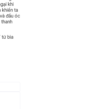
gại khi
 khiến ta
 và đầu óc
 thanh
 từ bìa