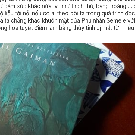
hứ cảm xúc khác nữa, ví như thích thú, bàng hoàng,…
 liễu tới nỗi nếu có ai theo dõi ta trong quá trình đọ
của ta chẳng khác khuôn mặt của Phu nhân Semele vớ
bông hoa tuyết điểm làm bằng thủy tinh bị mất từ nhiề