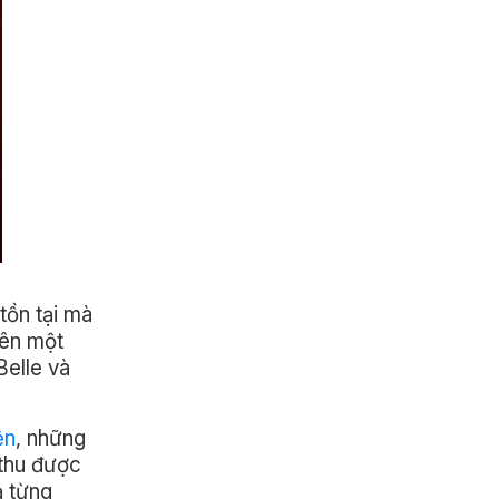
tồn tại mà
nên một
Belle và
ện
, những
 thu được
ạ từng