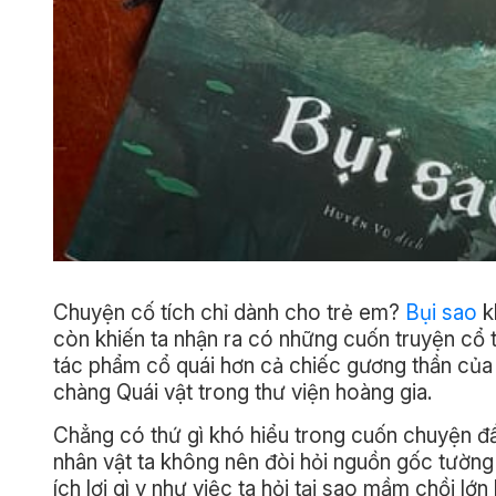
Chuyện cố tích chỉ dành cho trẻ em?
Bụi sao
k
còn khiến ta nhận ra có những cuốn truyện cổ 
tác phẩm cổ quái hơn cả chiếc gương thần củ
chàng Quái vật trong thư viện hoàng gia.
Chẳng có thứ gì khó hiểu trong cuốn chuyện đ
nhân vật ta không nên đòi hỏi nguồn gốc tường 
ích lợi gì y như việc ta hỏi tại sao mầm chồi lớn