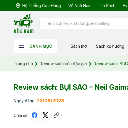
Hệ Thống Cửa Hàng
Về Nhã Nam
Tin Sách
Ev
Sách mới
Sách xu hướng
DANH MỤC
Trang chủ
Review sách của độc giả
Review sách: BỤI 
Review sách: BỤI SAO – Neil Gaim
23/09/2023
Ngày đăng:
Chia sẻ