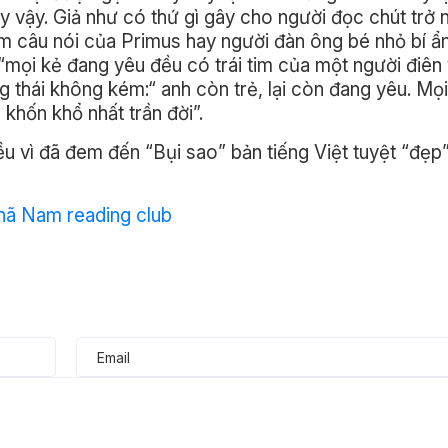
y vậy. Giả như có thứ gì gây cho người đọc chút trở n
em câu nói của Primus hay người đàn ông bé nhỏ bí ẩn
 “mọi kẻ đang yêu đều có trái tim của một người điên
g thái không kém:“ anh còn trẻ, lại còn đang yêu. Mọi
khốn khổ nhất trần đời”.
u vì đã đem đến “Bụi sao” bản tiếng Việt tuyệt “đẹp”
hã Nam reading club