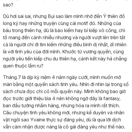
sao?
Dù hơi sai sai, nhưng Bụi sao làm mình nhớ đến Ỷ thiên đồ
long ký hay những truyện cùng cái motif đó. Những của
báu trong thiên hạ, dù là bảo kiếm hay bí kiếp võ công, chỉ
tổ mang đến cảnh nhiễu nhương và người vượt lên trên tất
cả là người chỉ đi tìm kiếm những điều bình dị nhất, dĩ nhiên
là với tình yêu của đời mình. Khước từ vương quyền, cùng
người yêu tiền kiếp chu du thiên hạ, cảnh kết này há chẳng
quen thuộc lắm ru?
Tháng 7 là dịp kỷ niệm 4 năm ngày cưới, mình muốn mở
màn bằng một quyển sách tình yêu. Nhìn đi nhìn lại trong số
sách chưa đọc chỉ có mỗi quyển này. Mình không bao giờ
đọc trước giới thiệu bìa 4 nên không ngờ đây là fantasy,
ban đầu tưởng nhầm hàng, nhưng hóa ra mình rất thích.
Câu chuyện tình yêu không mới, nhưng kể duyên và nhân
vật ngôi sao Yvaine thực sự đáng yêu, dù là qua lời dịch
vẫn cảm nhận được nàng là cô gái đáng yêu như thế nào.