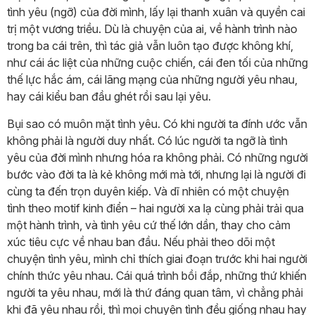
tình yêu (ngỡ) của đời mình, lấy lại thanh xuân và quyền cai
trị một vương triều. Dù là chuyện của ai, về hành trình nào
trong ba cái trên, thì tác giả vẫn luôn tạo được không khí,
như cái ác liệt của những cuộc chiến, cái đen tối của những
thế lực hắc ám, cái lãng mạng của những người yêu nhau,
hay cái kiểu ban đầu ghét rồi sau lại yêu.
Bụi sao có muôn mặt tình yêu. Có khi người ta đính ước vẫn
không phải là người duy nhất. Có lúc người ta ngỡ là tình
yêu của đời mình nhưng hóa ra không phải. Có những người
bước vào đời ta là kẻ không mới mà tới, nhưng lại là người đi
cùng ta đến trọn duyên kiếp. Và dĩ nhiên có một chuyện
tình theo motif kinh điển – hai người xa lạ cùng phải trải qua
một hành trình, và tình yêu cứ thế lớn dần, thay cho cảm
xúc tiêu cực về nhau ban đầu. Nếu phải theo dõi một
chuyện tình yêu, mình chỉ thích giai đoạn trước khi hai người
chính thức yêu nhau. Cái quá trình bồi đắp, những thứ khiến
người ta yêu nhau, mới là thứ đáng quan tâm, vì chẳng phải
khi đã yêu nhau rồi, thì mọi chuyện tình đều giống nhau hay