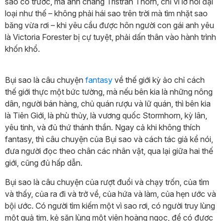
sao có trước, mà anh chàng Tristran Thorn, chỉ vì lỡ nói đại
loại như thế – không phải hái sao trên trời mà tìm nhặt sao
băng vừa rơi – khi yêu cầu được hôn người con gái anh yêu
là Victoria Forester bị cự tuyệt, phải dấn thân vào hành trình
khốn khổ.
Bụi sao là câu chuyện
fantasy
về thế giới kỳ ảo chỉ cách
thế giới thực một bức tường, mà nếu bên kia là những nông
dân, người bán hàng, chủ quán rượu và lữ quán, thì bên kia
là Tiên Giới, là phù thủy, là vương quốc Stormhorn, kỳ lân,
yêu tinh, và đủ thứ thánh thần. Ngay cả khi không thích
fantasy, thì câu chuyện của Bụi sao và cách tác giả kể nói,
đưa người đọc theo chân các nhân vật, qua lại giữa hai thế
giới, cũng đủ hấp dẫn.
Bụi sao là câu chuyện của rượt đuổi và chạy trốn, của tìm
và thấy, của ra đi và trở về, của hứa và làm, của hẹn ước và
bội ước. Có người tìm kiếm một vì sao rơi, có người truy lùng
một quả tim, kẻ săn lùng một viên hoàng ngọc, để có được