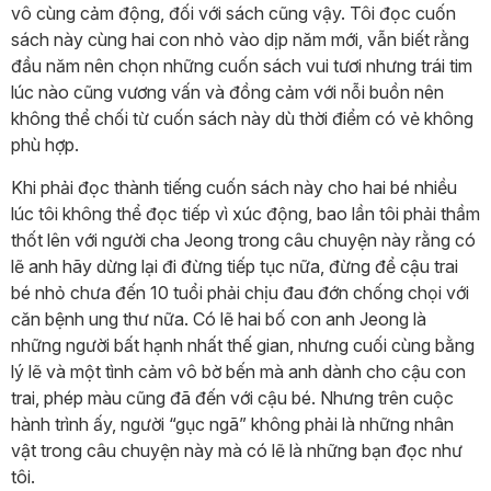
vô cùng cảm động, đối với sách cũng vậy. Tôi đọc cuốn
sách này cùng hai con nhỏ vào dịp năm mới, vẫn biết rằng
đầu năm nên chọn những cuốn sách vui tươi nhưng trái tim
lúc nào cũng vương vấn và đồng cảm với nỗi buồn nên
không thể chối từ cuốn sách này dù thời điểm có vẻ không
phù hợp.
Khi phải đọc thành tiếng cuốn sách này cho hai bé nhiều
lúc tôi không thể đọc tiếp vì xúc động, bao lần tôi phải thầm
thốt lên với người cha Jeong trong câu chuyện này rằng có
lẽ anh hãy dừng lại đi đừng tiếp tục nữa, đừng để cậu trai
bé nhỏ chưa đến 10 tuổi phải chịu đau đớn chống chọi với
căn bệnh ung thư nữa. Có lẽ hai bố con anh Jeong là
những người bất hạnh nhất thế gian, nhưng cuối cùng bằng
lý lẽ và một tình cảm vô bờ bến mà anh dành cho cậu con
trai, phép màu cũng đã đến với cậu bé. Nhưng trên cuộc
hành trình ấy, người “gục ngã” không phải là những nhân
vật trong câu chuyện này mà có lẽ là những bạn đọc như
tôi.