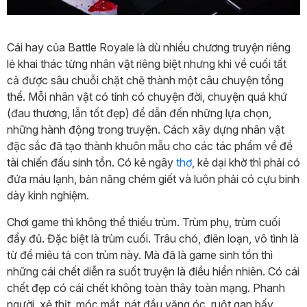
Cái hay của Battle Royale là dù nhiều chương truyện riêng
lẻ khai thác từng nhân vật riêng biệt nhưng khi về cuối tất
cả được sâu chuỗi chặt chẽ thành một câu chuyện tổng
thể. Mỗi nhân vật có tính có chuyện đời, chuyện quá khứ
(đau thương, lẫn tốt đẹp) để dẫn đến những lựa chọn,
những hành động trong truyện. Cách xây dựng nhân vật
đặc sắc đã tạo thành khuôn mẫu cho các tác phẩm về đề
tài chiến đấu sinh tồn. Có kẻ ngây
thơ
, kẻ dại khờ thì phải có
đứa máu lạnh, bản năng chém giết và luôn phải có cựu binh
dày kinh nghiệm.
Chơi game thì không thể thiếu trùm. Trùm phụ, trùm cuối
đẩy đủ. Đặc biệt là trùm cuối. Trâu chó, điên loạn, vô tình là
từ để miêu tả con trùm này. Mà đã là game sinh tồn thì
những cái chết diễn ra suốt truyện là điều hiển nhiên. Có cái
chết đẹp có cái chết không toàn thây toàn mạng. Phanh
người, xẻ thịt, móc mắt, nát đầu văng óc, ruột gan bấy