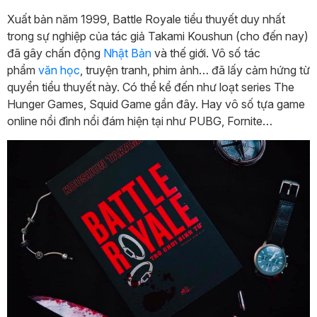
Xuất bản năm 1999, Battle Royale tiểu thuyết duy nhất
trong sự nghiệp của tác giả Takami Koushun (cho đến nay)
đã gây chấn động
Nhật Bản
và thế giới. Vô số tác
phẩm
văn học
, truyện tranh, phim ảnh… đã lấy cảm hứng từ
quyển tiểu thuyết này. Có thể kể đến như loạt series The
Hunger Games, Squid Game gần đây. Hay vô số tựa game
online nổi đình nổi đám hiện tại như PUBG, Fornite…