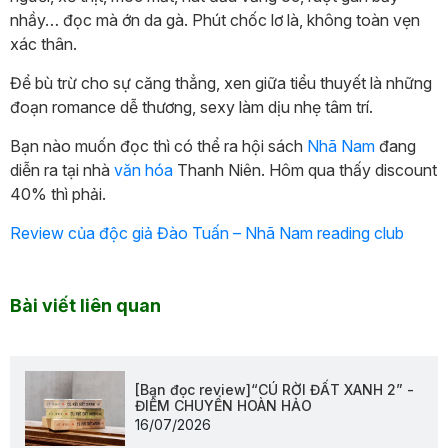
nhầy… đọc mà ớn da gà. Phút chốc lơ là, không toàn vẹn
xác thân.
Để bù trừ cho sự căng thẳng, xen giữa tiểu thuyết là những
đoạn romance dễ thương, sexy làm dịu nhẹ tâm trí.
Bạn nào muốn đọc thì có thể ra hội sách
Nhã Nam
đang
diễn ra tại nhà
văn hóa
Thanh Niên. Hôm qua thấy discount
40% thì phải.
Review của độc giả Đào Tuấn – Nhã Nam reading club
Bài viết liên quan
[Bạn đọc review]“CÚ RỜI ĐẤT XANH 2” -
ĐIỂM CHUYỂN HOÀN HẢO
16/07/2026