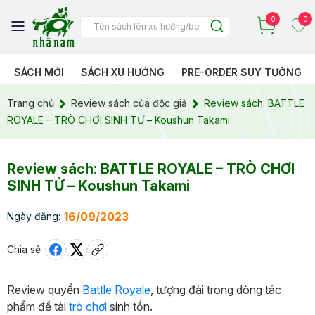
0
0
SÁCH MỚI
SÁCH XU HƯỚNG
PRE-ORDER SUY TƯỞNG
Trang chủ
Review sách của độc giả
Review sách: BATTLE
ROYALE – TRÒ CHƠI SINH TỬ – Koushun Takami
Review sách: BATTLE ROYALE – TRÒ CHƠI
SINH TỬ – Koushun Takami
16/09/2023
Ngày đăng:
Chia sẻ
Review quyển
Battle Royale
, tượng đài trong dòng tác
phẩm đề tài
trò chơi
sinh tồn.