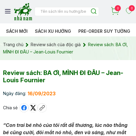
0
0
SÁCH MỚI
SÁCH XU HƯỚNG
PRE-ORDER SUY TƯỞNG
Trang chủ
Review sách của độc giả
Review sách: BA ƠI,
MÌNH ĐI ĐÂU – Jean-Louis Fournier
Review sách: BA ƠI, MÌNH ĐI ĐÂU – Jean-
Louis Fournier
16/09/2023
Ngày đăng:
Chia sẻ
“Con trai bé nhỏ của tôi rất dễ thương, lúc nào thằng
bé cũng cười, đôi mắt nó nhỏ, đen và sáng, như mắt