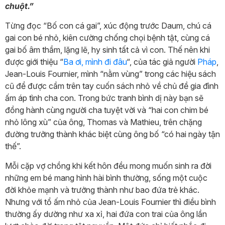
chuột.”
Từng đọc “Bố con cá gai”, xúc động trước Daum, chú cá
gai con bé nhỏ, kiên cường chống chọi bệnh tật, cùng cá
gai bố âm thầm, lặng lẽ, hy sinh tất cả vì con. Thế nên khi
được giới thiệu “
Ba ơi, mình đi đâu
“, của tác giả người
Pháp
,
Jean-Louis Fournier, mình “nằm vùng” trong các hiệu sách
cũ để được cầm trên tay cuốn sách nhỏ về chủ đề gia đình
ấm áp tình cha con. Trong bức tranh bình dị này bạn sẽ
đồng hành cùng người cha tuyệt vời và “hai con chim bé
nhỏ lông xù” của ông, Thomas và Mathieu, trên chặng
đường trưởng thành khác biệt cùng ông bố “có hai ngày tận
thế”.
Mỗi cặp vợ chồng khi kết hôn đều mong muốn sinh ra đời
những em bé mang hình hài bình thường, sống một cuộc
đời khỏe mạnh và trưởng thành như bao đứa trẻ khác.
Nhưng với tổ ấm nhỏ của Jean-Louis Fournier thì điều bình
thường ấy dường như xa xỉ, hai đứa con trai của ông lần